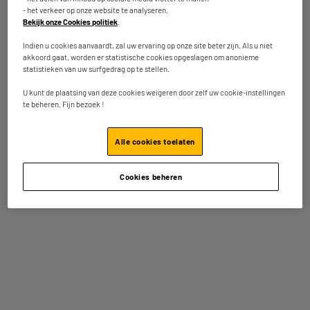
- het verkeer op onze website te analyseren.
Bekijk onze Cookies politiek
.
Indien u cookies aanvaardt, zal uw ervaring op onze site beter zijn. Als u niet
akkoord gaat, worden er statistische cookies opgeslagen om anonieme
statistieken van uw surfgedrag op te stellen.
U kunt de plaatsing van deze cookies weigeren door zelf uw cookie-instellingen
Steelstofzuiger HIGH
Set VILEDA ULTRAMAX
te beheren. Fijn bezoek !
ONE CYCLONIC-HO V2
TURBO
29
34
€95
€95
Alle cookies toelaten
Totaalbedrag :
64.90€
Cookies beheren
Voeg deze 2 artikelen toe in uw mandje
Terugname van uw oud toestel
We nemen uw oud toestel
gratis
terug mee.
Meer weten