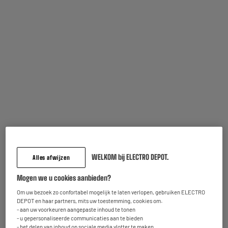
Reservoir capaciteit
De borstel en accessoires zijn
ontworpen voor het stofzuigen van
harde vloeren, tapijten en
vloerkleden.
5 mm
HEPA filter
Actieradius van de stofzuiger tussen
Zeer efficiënte filter voor een
het stopcontact en de borstel
gezond interieur
WELKOM bij ELECTRO DEPOT.
Alles afwijzen
Mogen we u cookies aanbieden?
Vaak samen gekocht
Om uw bezoek zo confortabel mogelijk te laten verlopen, gebruiken ELECTRO
DEPOT en haar partners, mits uw toestemming, cookies om:
- aan uw voorkeuren aangepaste inhoud te tonen
DE GOEDKOOPSTE
- u gepersonaliseerde communicaties aan te bieden
- het delen van inhoud op sociale media vlotter te maken