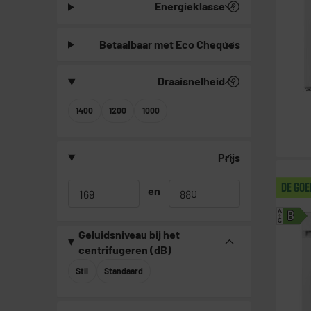
Energieklasse
Betaalbaar met Eco Cheques
Draaisnelheid
1400
1200
1000
Prijs
DE GO
en
A
B
G
Geluidsniveau bij het
centrifugeren (dB)
Stil
Standaard