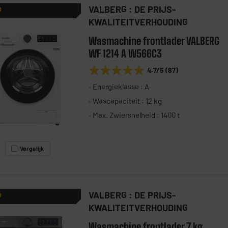
VALBERG : DE PRIJS-
P
KWALITEITVERHOUDING
Wasmachine frontlader VALBERG
WF 1214 A W566C3
★★★★★
★★★★★
4.7
/5
(
87
)
Energieklasse : A
Wascapaciteit : 12 kg
Max. Zwiersnelheid : 1400 t
Vergelijk
VALBERG : DE PRIJS-
P
KWALITEITVERHOUDING
Wasmachine frontlader 7 kg