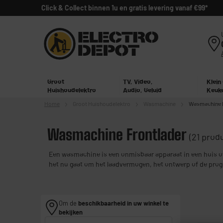
Click & Collect binnen 1u en gratis levering vanaf €99*
Groot
TV, Video,
Klein
Huishoudelektro
Audio, Geluid
Keuk
Home
Groot
Huishoudelektro
Wasmachine
Wasmachine 
Wasmachine Frontlader
(21 prod
Een wasmachine is een onmisbaar apparaat in een huis of
het nu gaat om het laadvermogen, het ontwerp of de progr
Om de
beschikbaarheid in uw winkel te
bekijken