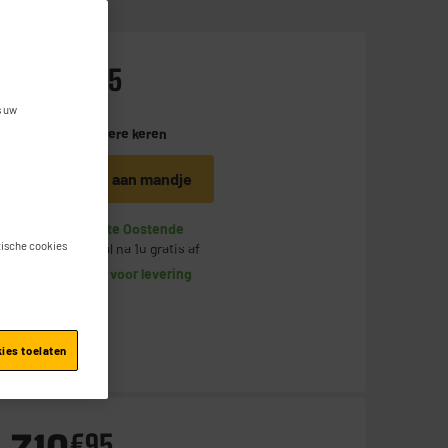
279
€
95
s uw
Betaal in
meerdere keren
Toevoegen aan mandje
Op voorraad te Oostende
stische cookies
Bestel en haal na 1u gratis af
Beschikbaar voor levering
kies toelaten
€
95