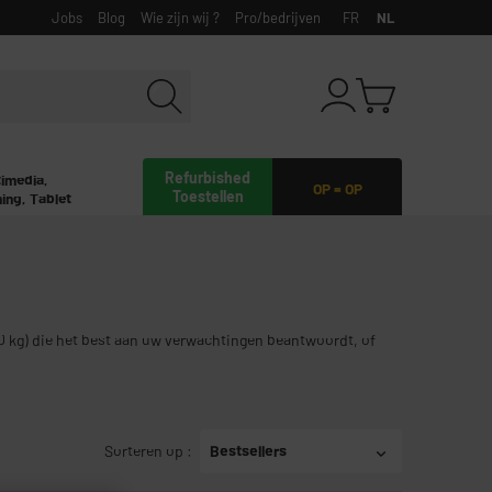
Jobs
Blog
Wie zijn wij ?
Pro/bedrijven
FR
NL
Refurbished
timedia,
OP = OP
Toestellen
ing, Tablet
0 kg) die het best aan uw verwachtingen beantwoordt, of
Sorteren op
:
Bestsellers