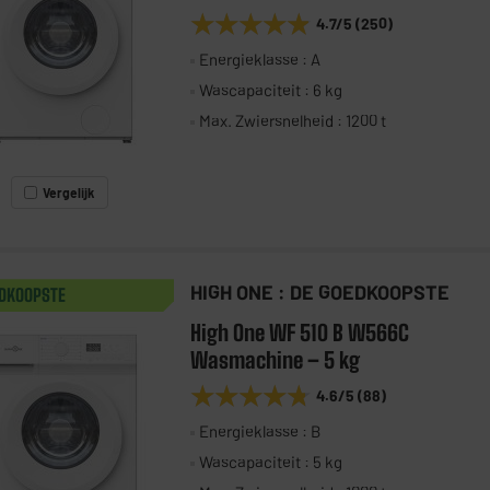
★★★★★
★★★★★
4.7
/5
(
250
)
Energieklasse : A
Wascapaciteit : 6 kg
Max. Zwiersnelheid : 1200 t
Vergelijk
HIGH ONE : DE GOEDKOOPSTE
EDKOOPSTE
High One WF 510 B W566C
Wasmachine – 5 kg
★★★★★
★★★★★
4.6
/5
(
88
)
Energieklasse : B
Wascapaciteit : 5 kg