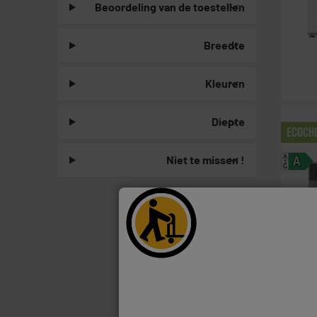
Beoordeling van de toestellen
Breedte
Kleuren
Diepte
ECOCH
Niet te missen !
A
A
G