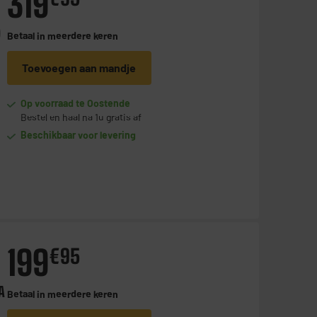
319
0
Betaal in
meerdere keren
Toevoegen aan mandje
Op voorraad te Oostende
Bestel en haal na 1u gratis af
Beschikbaar voor levering
199
€
95
A
Betaal in
meerdere keren