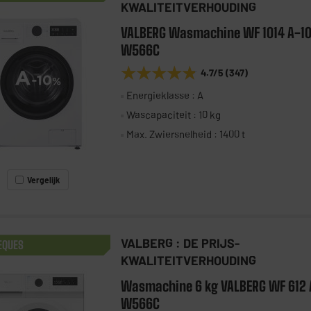
KWALITEITVERHOUDING
VALBERG Wasmachine WF 1014 A-1
W566C
★★★★★
★★★★★
4.7
/5
(
347
)
Energieklasse : A
Wascapaciteit : 10 kg
Max. Zwiersnelheid : 1400 t
Vergelijk
VALBERG : DE PRIJS-
EQUES
KWALITEITVERHOUDING
Wasmachine 6 kg VALBERG WF 612 
W566C