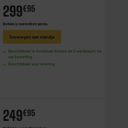
299
€
95
Betaal in
meerdere keren
Toevoegen aan mandje
Beschikbaar te Oostende binnen de 5 werkdagen na
uw bestelling
Beschikbaar voor levering
249
€
95