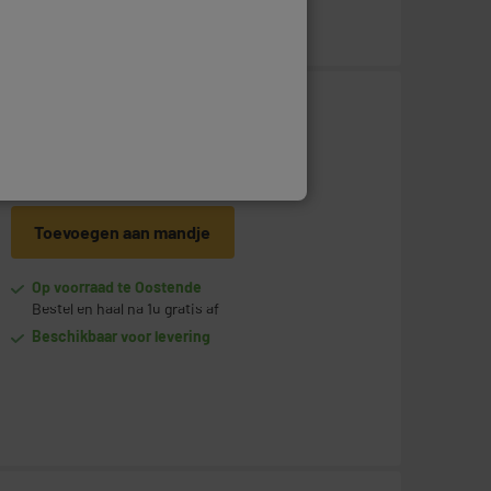
399
€
95
Betaal in
meerdere keren
Toevoegen aan mandje
Op voorraad te Oostende
Bestel en haal na 1u gratis af
Beschikbaar voor levering