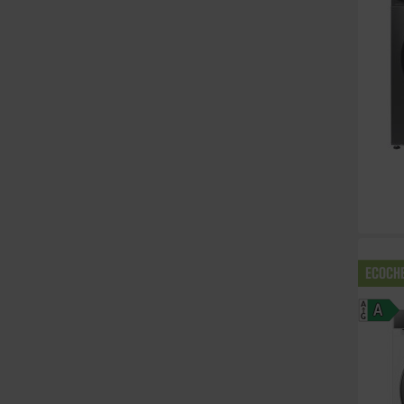
ECOCH
A
A
G