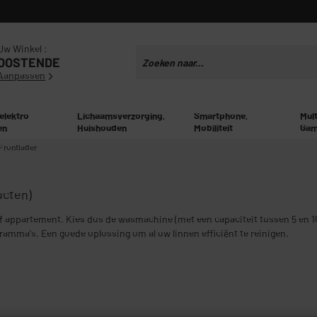
Uw Winkel :
OOSTENDE
Aanpassen
 elektro
Lichaamsverzorging,
Smartphone,
Mul
en
Huishouden
Mobiliteit
Gam
Frontlader
ucten)
 appartement. Kies dus de wasmachine (met een capaciteit tussen 5 en 1
amma's. Een goede oplossing om al uw linnen efficiënt te reinigen.