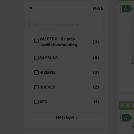
A
Merk
A
G
VALBERG : De prijs-
(11)
kwaliteitverhouding
SAMSUNG
(3)
HISENSE
(3)
HOOVER
(2)
AEG
(1)
ECOCH
A
Meer kijken
A
G