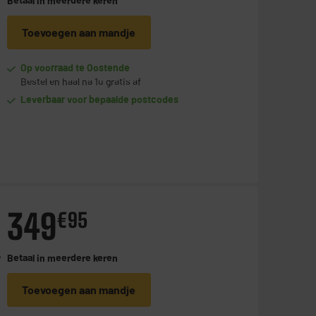
Betaal in
meerdere keren
Toevoegen aan mandje
Op voorraad te Oostende
Bestel en haal na 1u gratis af
Leverbaar voor bepaalde postcodes
349
€
95
4
Betaal in
meerdere keren
Toevoegen aan mandje