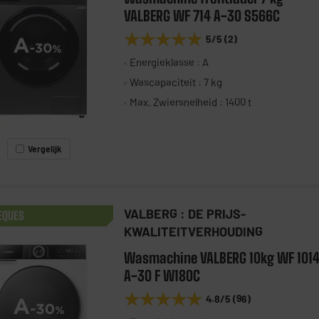
VALBERG WF 714 A-30 S566C
★★★★★
★★★★★
5
/5
(
2
)
Energieklasse : A
Wascapaciteit : 7 kg
Max. Zwiersnelheid : 1400 t
Vergelijk
VALBERG : DE PRIJS-
EQUES
KWALITEITVERHOUDING
Wasmachine VALBERG 10kg WF 101
A-30 F W180C
★★★★★
★★★★★
4.8
/5
(
96
)