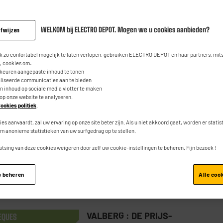
WELKOM bij ELECTRO DEPOT. Mogen we u cookies aanbieden?
afwijzen
VALBERG : DE PRIJS-
EQUES
KWALITEITVERHOUDING
 zo confortabel mogelijk te laten verlopen, gebruiken ELECTRO DEPOT en haar partners, mit
Wasmachine frontlader 9 kg
 cookies om:
rkeuren aangepaste inhoud te tonen
VALBERG WF 914 A-10 SD W566C
aliseerde communicaties aan te bieden
an inhoud op sociale media vlotter te maken
★★★★★
★★★★★
4.7
/5
(
74
)
 op onze website te analyseren.
ookies politiek
.
Energieklasse : A
ies aanvaardt, zal uw ervaring op onze site beter zijn. Als u niet akkoord gaat, worden er stati
Wascapaciteit : 9 kg
m anonieme statistieken van uw surfgedrag op te stellen.
Max. Zwiersnelheid : 1400 t
atsing van deze cookies weigeren door zelf uw cookie-instellingen te beheren. Fijn bezoek !
Vergelijk
s beheren
Alle coo
VALBERG : DE PRIJS-
EQUES