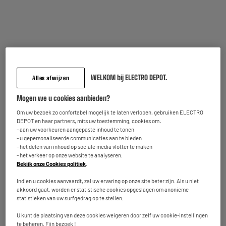
OP = OP
Acer Aspire Lite 15 AL15-47P 15" laptop Windows 11
Processor : AMD Ryzen 3 5400U 2,6GHz, 4 cores
RAM-geheugen (RAM) :
Schermgrootte en resolutie : Ecran: 15,6"
549
€
95
Vergelijk
Betaal in
meerdere keren
WELKOM bij ELECTRO DEPOT.
Alles afwijzen
Beschikbaar te Oostende binnen de 5
werkdagen na uw bestelling
Mogen we u cookies aanbieden?
Beschikbaar voor levering
Om uw bezoek zo confortabel mogelijk te laten verlopen, gebruiken ELECTRO
DEPOT en haar partners, mits uw toestemming, cookies om:
- aan uw voorkeuren aangepaste inhoud te tonen
- u gepersonaliseerde communicaties aan te bieden
GRATIS LEVERING
- het delen van inhoud op sociale media vlotter te maken
- het verkeer op onze website te analyseren.
Laptop 15.6" TECNO MegaBook K15SDA i3-1315U/
Bekijk onze Cookies politiek
.
8Gb/ 256Gb
Processor : Intel Core I3-1215U 3,3GHz, 6 cores
Indien u cookies aanvaardt, zal uw ervaring op onze site beter zijn. Als u niet
RAM-geheugen (RAM) :
akkoord gaat, worden er statistische cookies opgeslagen om anonieme
statistieken van uw surfgedrag op te stellen.
Schermgrootte en resolutie : Ecran: 15,6"
479
€
95
U kunt de plaatsing van deze cookies weigeren door zelf uw cookie-instellingen
te beheren. Fijn bezoek !
Vergelijk