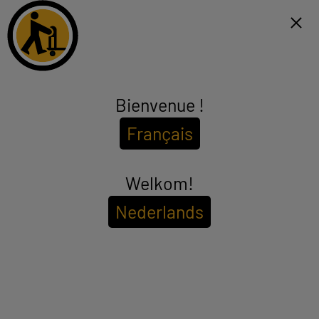
Click & Collect binnen 1u en gratis levering vanaf €99*
FR
Menu
Bienvenue !
Laptop
Français
(23 producten)
ELECTRO DEPOT heeft vele modellen van goedkope en efficiënte
laptops geselecteerd, alle grootste computermerken zijn aanwezig
zoals Lenovo, HP en Acer. Vind laptops in alle formaten: laptops
Welkom!
see_more_label
van 10 tot 14 inch, laptops van 15 inch, laptops van 17 inch en meer.
Fans van 2-in-1 Windows tablet PC's zullen ook iets vinden dat aan
Nederlands
hun behoeften voldoet zonder de bank te breken.
SSD
NIEUW
REFURBISHED
Om de
beschikbaarheid in uw winkel te bekijken
Voer uw postcode of plaatsnaam in.