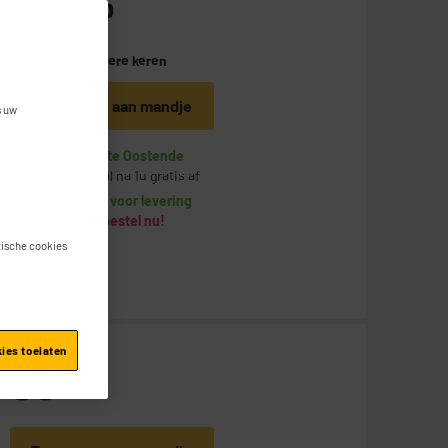
109
€
95
Betaal in
meerdere keren
Toevoegen aan mandje
s uw
Op voorraad te Oostende
Bestel en haal na 1u gratis af
Beschikbaar voor levering
Laatste Stuks, bestel nu!
stische cookies
kies toelaten
58
€
95