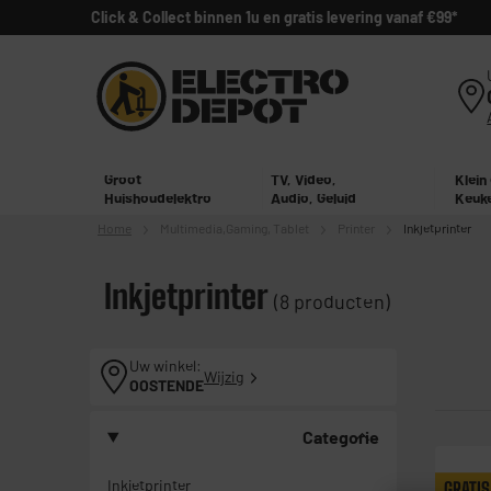
Click & Collect binnen 1u en gratis levering vanaf €99*
Groot
TV, Video,
Klein
Huishoudelektro
Audio, Geluid
Keuk
Home
Multimedia,
Gaming, Tablet
Printer
Inkjetprinter
Inkjetprinter
(8 producten)
Uw winkel:
Wijzig
OOSTENDE
Categorie
Inkjetprinter
GRATIS