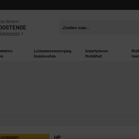
Uw Winkel :
OOSTENDE
Aanpassen
 elektro
Lichaamsverzorging,
Smartphone,
Mul
en
Huishouden
Mobiliteit
Gam
HP
 LEVERING