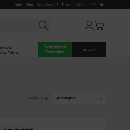
Jobs
Blog
Wie zijn wij ?
Pro/bedrijven
FR
NL
Refurbished
timedia,
OP = OP
Toestellen
ing, Tablet
Sorteren op
:
Bestsellers