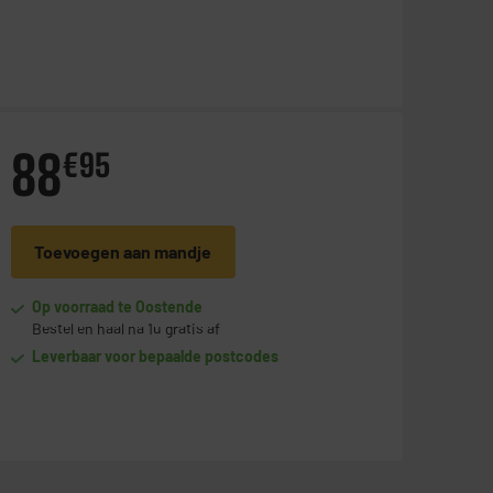
88
€
95
Toevoegen aan mandje
Op voorraad te Oostende
Bestel en haal na 1u gratis af
Leverbaar voor bepaalde postcodes