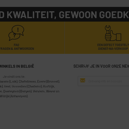
D KWALITEIT, GEWOON GOED
FAQ
EEN DEFECT TOESTEL?
VRAGEN & ANTWOORDEN
DIENST-NA-VERKOOP
WINKELS IN BELGIË
SCHRIJF JE IN VOOR ONZE NE
Je vindt ons te:
Awans (Luik)
,
Chatelineau
,
Evere (Brussel)
,
k)
,
Geel
,
Gosselies (Charleroi)
,
Kortrijk
,
e
,
Quaregnon (Bergen)
,
Verviers
,
Waver
en
Wilrijk (Antwerpen)
.