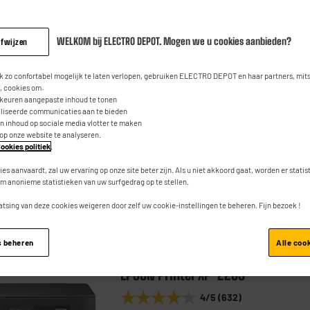
Printer HP OJ PRO 8124e
★★★★★
★★★★★
WELKOM bij ELECTRO DEPOT. Mogen we u cookies aanbieden?
afwijzen
4.3
/5
(
188
)
Pluspunt : Touchscreen
 zo confortabel mogelijk te laten verlopen, gebruiken ELECTRO DEPOT en haar partners, mit
Wifi : Ja
 cookies om:
rkeuren aangepaste inhoud te tonen
automatisch recto verso : Ja
aliseerde communicaties aan te bieden
an inhoud op sociale media vlotter te maken
 op onze website te analyseren.
ookies politiek
.
ies aanvaardt, zal uw ervaring op onze site beter zijn. Als u niet akkoord gaat, worden er stati
m anonieme statistieken van uw surfgedrag op te stellen.
Vergelijk
atsing van deze cookies weigeren door zelf uw cookie-instellingen te beheren. Fijn bezoek !
s beheren
Alle coo
EPSON
EPSON Printer XP-2205
★★★★★
★★★★★
4
/5
(
632
)