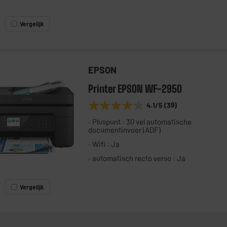
Vergelijk
EPSON
Printer EPSON WF-2950
★★★★★
★★★★★
4.1
/5
(
39
)
Pluspunt : 30 vel automatische
documentinvoer (ADF)
Wifi : Ja
automatisch recto verso : Ja
Vergelijk