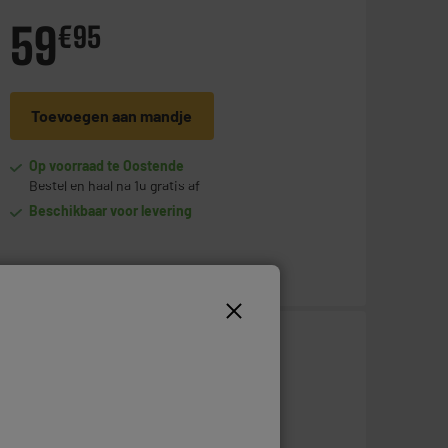
59
€
95
Toevoegen aan mandje
Op voorraad te Oostende
Bestel en haal na 1u gratis af
Beschikbaar voor levering
39
€
95
Toevoegen aan mandje