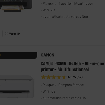
Pluspunt : 4 aparte inktcartridges
Wifi : Ja
automatisch recto verso : Nee
Vergelijk
CANON
P
CANON PIXMA TS4150i - All-in-one
printer - Multifunctioneel
★★★★★
★★★★★
4.5
/5
(
57
)
Pluspunt : Compact formaat
Wifi : Ja
automatisch recto verso : Ja