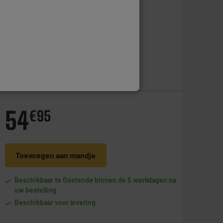
Op voorraad te Oostende
Bestel en haal na 1u gratis af
Beschikbaar voor levering
54
€
95
Toevoegen aan mandje
Beschikbaar te Oostende binnen de 5 werkdagen na
uw bestelling
Beschikbaar voor levering