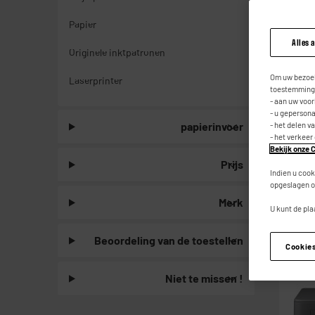
Papier
Alles 
Originele inktpatronen
Om uw bezoek
Laserprinter
toestemming,
- aan uw voo
- u geperson
papierinvoer
- het delen v
- het verkeer
Bekijk onze C
Prijs
Indien u cook
opgeslagen o
Merk
U kunt de pla
Beoordeling van de toestellen
Cookie
Niet te missen !