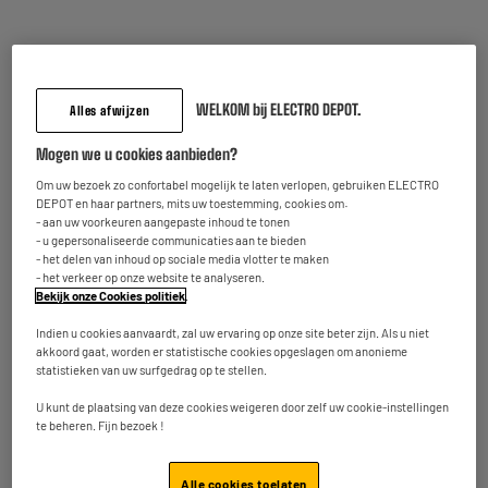
Pointer WE met laser voor presentaties
Type : Pointer
WELKOM bij ELECTRO DEPOT.
18
€
95
Alles afwijzen
★★★★★
★★★★★
Mogen we u cookies aanbieden?
5
/5
(
1
)
Beschikbaar te Oostende binnen de 5
Om uw bezoek zo confortabel mogelijk te laten verlopen, gebruiken ELECTRO
werkdagen na uw bestelling
DEPOT en haar partners, mits uw toestemming, cookies om:
Beschikbaar voor levering
- aan uw voorkeuren aangepaste inhoud te tonen
- u gepersonaliseerde communicaties aan te bieden
- het delen van inhoud op sociale media vlotter te maken
- het verkeer op onze website te analyseren.
Bekijk onze Cookies politiek
.
OP = OP
Rekenmachine CASIO JW-200SV Grijs Metallic
Indien u cookies aanvaardt, zal uw ervaring op onze site beter zijn. Als u niet
akkoord gaat, worden er statistische cookies opgeslagen om anonieme
8
€
95
statistieken van uw surfgedrag op te stellen.
U kunt de plaatsing van deze cookies weigeren door zelf uw cookie-instellingen
Op voorraad te Oostende
te beheren. Fijn bezoek !
Bestel en haal na 1u gratis af
Leverbaar voor bepaalde postcodes
Alle cookies toelaten