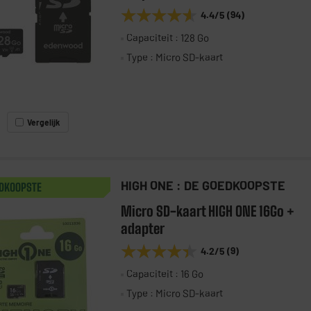
★★★★★
★★★★★
4.4
/5
(
94
)
Capaciteit : 128 Go
Type : Micro SD-kaart
Vergelijk
HIGH ONE : DE GOEDKOOPSTE
EDKOOPSTE
Micro SD-kaart HIGH ONE 16Go +
adapter
★★★★★
★★★★★
4.2
/5
(
9
)
Capaciteit : 16 Go
Type : Micro SD-kaart