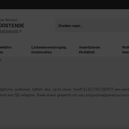
Uw Winkel :
OOSTENDE
Aanpassen
 elektro
Lichaamsverzorging,
Smartphone,
Mul
en
Huishouden
Mobiliteit
Gam
d
rtphone, walkman, tablet, enz. op te slaan, heeft ELECTRO DEPOT een aant
 met een SD-adapter. Raak eraan gewend om uw computerapparatuur voor