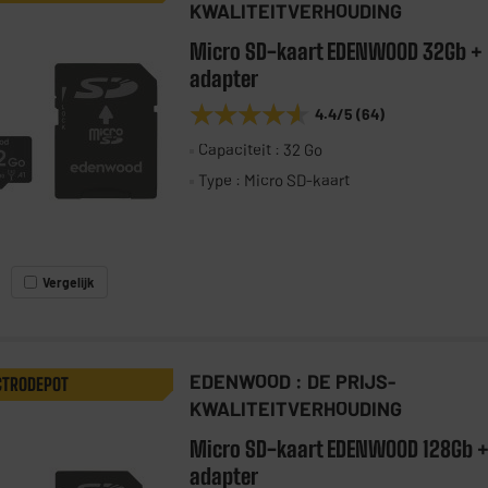
KWALITEITVERHOUDING
Micro SD-kaart EDENWOOD 32Gb +
adapter
★★★★★
★★★★★
4.4
/5
(
64
)
Capaciteit : 32 Go
Type : Micro SD-kaart
Vergelijk
EDENWOOD : DE PRIJS-
CTRODEPOT
KWALITEITVERHOUDING
Micro SD-kaart EDENWOOD 128Gb 
adapter