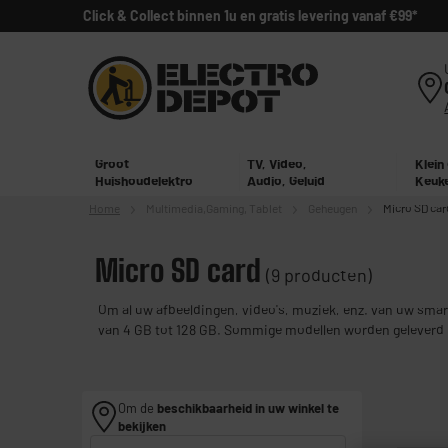
Click & Collect binnen 1u en gratis levering vanaf €99*
Groot
TV, Video,
Klein
Huishoudelektro
Audio, Geluid
Keuk
Home
Multimedia,
Gaming, Tablet
Geheugen
Micro SD car
Micro SD card
(9 producten)
Om al uw afbeeldingen, video's, muziek, enz. van uw sma
van 4 GB tot 128 GB. Sommige modellen worden geleverd
Om de
beschikbaarheid in uw winkel te
bekijken