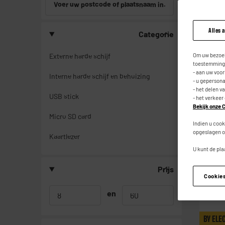
Voer uw postcode of plaatsnaam in.
Alles 
Categorie
BY ELE
Om uw bezoek
Externe harde schijf
toestemming,
- aan uw voo
Interne harde schijf en behuizing
- u geperson
- het delen v
USB stick
- het verkeer
Bekijk onze C
Micro SD card
Indien u cook
opgeslagen o
Kaartlezer
U kunt de pla
Prijs
Cookie
en
BY ELE