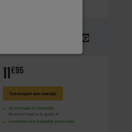
11
€
95
Toevoegen aan mandje
Op voorraad te Oostende
Bestel en haal na 1u gratis af
Leverbaar voor bepaalde postcodes