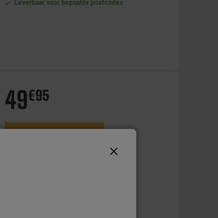
Leverbaar voor bepaalde postcodes
49
€
95
Toevoegen aan mandje
Op voorraad te Oostende
Bestel en haal na 1u gratis af
Beschikbaar voor levering