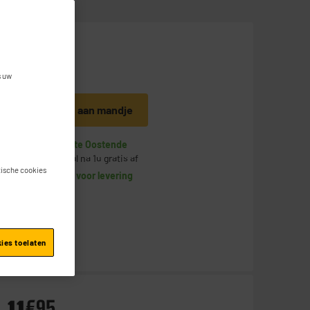
14
€
95
s uw
Toevoegen aan mandje
Op voorraad te Oostende
Bestel en haal na 1u gratis af
stische cookies
Beschikbaar voor levering
kies toelaten
€
95