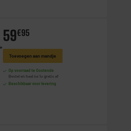
59
€
95
 +
Toevoegen aan mandje
Op voorraad te Oostende
Bestel en haal na 1u gratis af
Beschikbaar voor levering