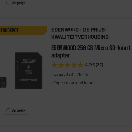
Vergelijk
EDENWOOD : DE PRIJS-
CTRODEPOT
KWALITEITVERHOUDING
EDENWOOD 256 GB Micro SD-kaart
adapter
★★★★★
★★★★★
4.7
/5
(
37
)
Capaciteit : 256 Go
Type : micro-sd kaart
Vergelijk