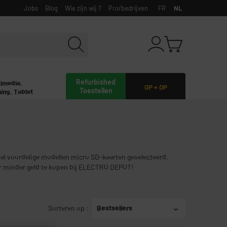
Jobs
Blog
Wie zijn wij ?
Pro/bedrijven
FR
NL
Refurbished
timedia,
OP = OP
Toestellen
ing, Tablet
al voordelige modellen micro SD-kaarten geselecteerd,
 minder geld te kopen bij ELECTRO DEPOT!
Sorteren op
:
Bestsellers