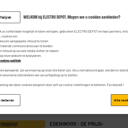
WELKOM bij ELECTRO DEPOT. Mogen we u cookies aanbieden?
afwijzen
EDENWOOD : DE PRIJS-
CTRODEPOT
KWALITEITVERHOUDING
 zo confortabel mogelijk te laten verlopen, gebruiken ELECTRO DEPOT en haar partners, mit
Micro SD-kaart EDENWOOD 64gb +
 cookies om:
rkeuren aangepaste inhoud te tonen
adapter
aliseerde communicaties aan te bieden
an inhoud op sociale media vlotter te maken
★★★★★
★★★★★
4.2
/5
(
94
)
 op onze website te analyseren.
ookies politiek
.
Capaciteit : 64 Go
ies aanvaardt, zal uw ervaring op onze site beter zijn. Als u niet akkoord gaat, worden er stati
Type : Micro SD-kaart
m anonieme statistieken van uw surfgedrag op te stellen.
atsing van deze cookies weigeren door zelf uw cookie-instellingen te beheren. Fijn bezoek !
Vergelijk
s beheren
Alle coo
EDENWOOD : DE PRIJS-
CTRODEPOT