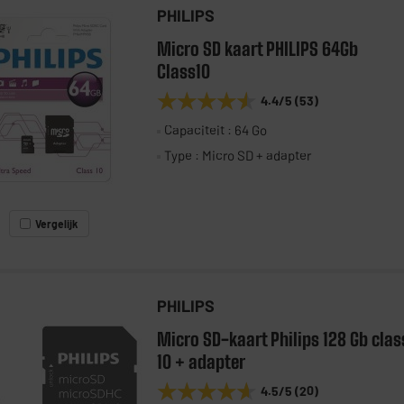
PHILIPS
Micro SD kaart PHILIPS 64Gb
Class10
★★★★★
★★★★★
4.4
/5
(
53
)
Capaciteit : 64 Go
Type : Micro SD + adapter
Vergelijk
PHILIPS
Micro SD-kaart Philips 128 Gb clas
10 + adapter
★★★★★
★★★★★
4.5
/5
(
20
)