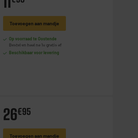
11
Toevoegen aan mandje
Op voorraad te Oostende
Bestel en haal na 1u gratis af
Beschikbaar voor levering
26
€
95
+
Toevoegen aan mandje