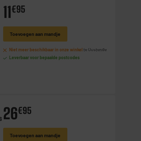
11
€
95
Toevoegen aan mandje
Niet meer beschikbaar in onze winkel
te Oostende
Leverbaar voor bepaalde postcodes
26
€
95
s
Toevoegen aan mandje