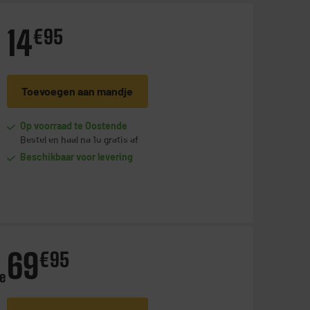
14
€
95
Toevoegen aan mandje
Op voorraad te Oostende
Bestel en haal na 1u gratis af
Beschikbaar voor levering
69
€
95
e