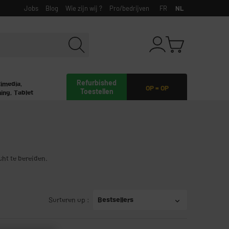
Jobs
Blog
Wie zijn wij ?
Pro/bedrijven
FR
NL
Refurbished
timedia,
OP = OP
Toestellen
ing, Tablet
cht te bereiden.
Sorteren op
:
Bestsellers