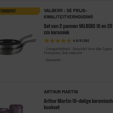
VALBERG : DE PRIJS-
CTRODEPOT
KWALITEITVERHOUDING
Set van 2 pannen VALBERG 16 en 20
cm keramiek
★★★★★
★★★★★
4.5
/5
(
26
)
Compatibiliteit : Geschikt Voor Alle Types
Fornuizen, Ook Inductie
Diameter :
ARTHUR MARTIN
Arthur Martin 10-delige keramisch
kookset