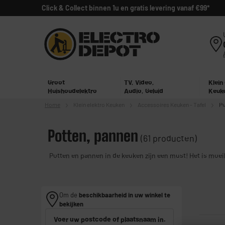
Click & Collect binnen 1u en gratis levering vanaf €99*
Groot
TV, Video,
Klein
Huishoudelektro
Audio, Geluid
Keuk
Home
Klein elektro
Keuken
Accessoires Keuken - Tafel
Po
Potten, pannen
(61 producten)
Potten en pannen in de keuken zijn een must! Het is moeil
Om de
beschikbaarheid in uw winkel te
bekijken
Voer uw postcode of plaatsnaam in.