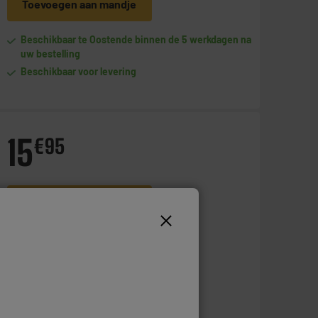
Toevoegen aan mandje
Beschikbaar te Oostende binnen de 5 werkdagen na
uw bestelling
Beschikbaar voor levering
15
€
95
Toevoegen aan mandje
Op voorraad te Oostende
Bestel en haal na 1u gratis af
Beschikbaar voor levering