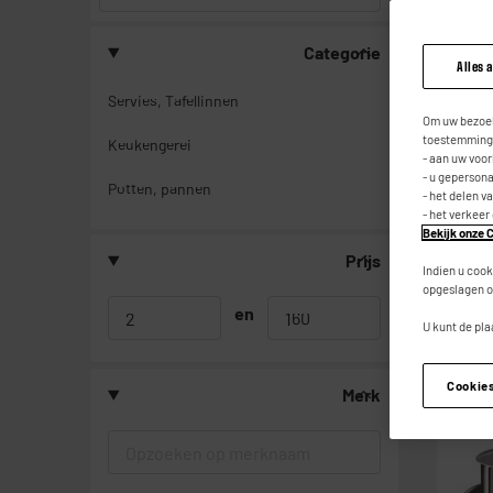
Categorie
BY ELE
Alles 
Servies, Tafellinnen
Om uw bezoek
toestemming,
Keukengerei
- aan uw voo
- u geperson
Potten, pannen
- het delen v
- het verkeer
Bekijk onze C
Prijs
Indien u cook
opgeslagen o
en
U kunt de pla
Cookie
Merk