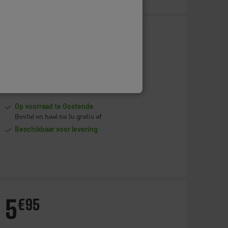
16
€
95
Toevoegen aan mandje
Op voorraad te Oostende
Bestel en haal na 1u gratis af
Beschikbaar voor levering
5
€
95