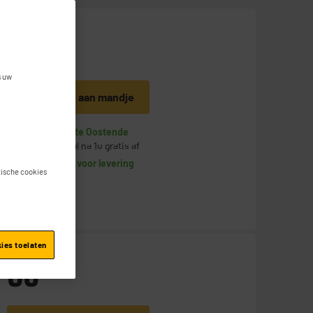
8
€
95
+
s uw
Toevoegen aan mandje
Op voorraad te Oostende
Bestel en haal na 1u gratis af
Beschikbaar voor levering
stische cookies
kies toelaten
69
€
95