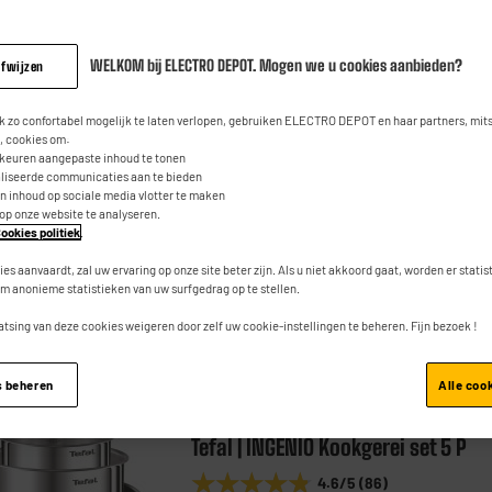
VALBERG : DE PRIJS-
CTRODEPOT
WELKOM bij ELECTRO DEPOT. Mogen we u cookies aanbieden?
afwijzen
KWALITEITVERHOUDING
Pannenkoekenpan VALBERG 26 cm 
 zo confortabel mogelijk te laten verlopen, gebruiken ELECTRO DEPOT en haar partners, mit
 cookies om:
2 keukengerei
rkeuren aangepaste inhoud te tonen
★★★★★
★★★★★
aliseerde communicaties aan te bieden
4.3
/5
(
29
)
an inhoud op sociale media vlotter te maken
 op onze website te analyseren.
Compatibiliteit : Geschikt Voor Alle Types
ookies politiek
.
Fornuizen, Ook Inductie
Diameter : 26 cm
ies aanvaardt, zal uw ervaring op onze site beter zijn. Als u niet akkoord gaat, worden er stati
m anonieme statistieken van uw surfgedrag op te stellen.
atsing van deze cookies weigeren door zelf uw cookie-instellingen te beheren. Fijn bezoek !
s beheren
Alle coo
TEFAL
Tefal | INGENIO Kookgerei set 5 P
★★★★★
★★★★★
4.6
/5
(
86
)