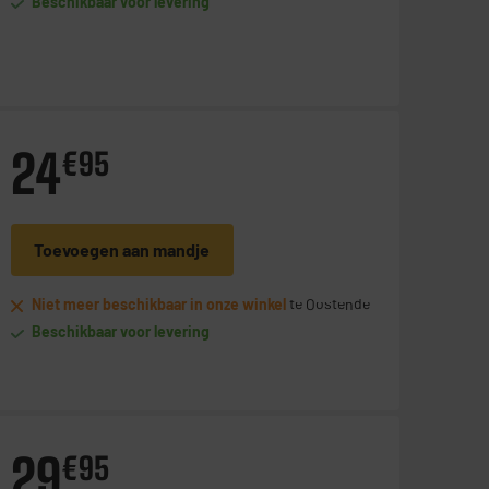
Beschikbaar voor levering
24
€
95
Toevoegen aan mandje
Niet meer beschikbaar in onze winkel
te Oostende
Beschikbaar voor levering
29
€
95