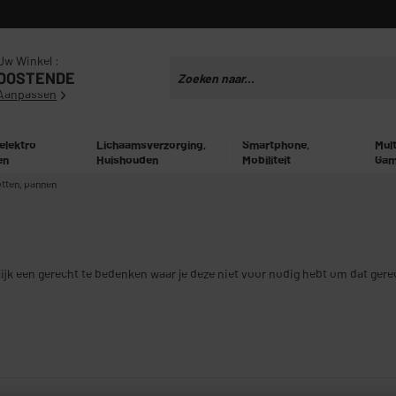
Uw Winkel :
OOSTENDE
Aanpassen
 elektro
Lichaamsverzorging,
Smartphone,
Mul
en
Huishouden
Mobiliteit
Gam
tten, pannen
ijk een gerecht te bedenken waar je deze niet voor nodig hebt om dat gere