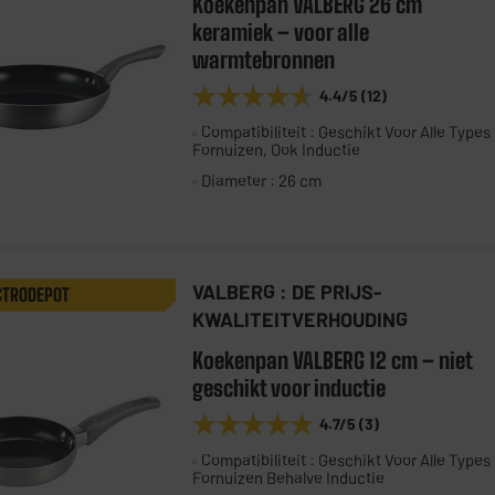
Koekenpan VALBERG 26 cm
keramiek – voor alle
warmtebronnen
★★★★★
★★★★★
4.4
/5
(
12
)
Compatibiliteit : Geschikt Voor Alle Types
Fornuizen, Ook Inductie
Diameter : 26 cm
VALBERG : DE PRIJS-
CTRODEPOT
KWALITEITVERHOUDING
Koekenpan VALBERG 12 cm – niet
geschikt voor inductie
★★★★★
★★★★★
4.7
/5
(
3
)
Compatibiliteit : Geschikt Voor Alle Types
Fornuizen Behalve Inductie