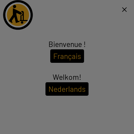
Click & Collect binnen 1u en gratis levering vanaf €99*
FR
Menu
Bienvenue !
TV tot 43"
Français
(12 producten)
EDENWOOD
QLED
LG
Welkom!
Nederlands
Om de
beschikbaarheid in uw winkel te bekijken
Voer uw postcode of plaatsnaam in.
Filter
Sorteer