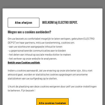
4.3
/5
(
108
)
Beschikbaar te Oostende binnen de 5
werkdagen na uw bestelling
Vergelijk
Beschikbaar voor levering
WELKOM bij ELECTRO DEPOT.
Alles afwijzen
Mogen we u cookies aanbieden?
ECOCHEQUES
HISENSE 40A5S TV 40" QLED
Om uw bezoek zo confortabel mogelijk te laten verlopen, gebruiken ELECTRO
A
E
DEPOT en haar partners, mits uw toestemming, cookies om:
Scherm : 100 cm
G
- aan uw voorkeuren aangepaste inhoud te tonen
Smart TV : Smart TV
- u gepersonaliseerde communicaties aan te bieden
Technologie : QLED
- het delen van inhoud op sociale media vlotter te maken
- het verkeer op onze website te analyseren.
229
€
95
Bekijk onze Cookies politiek
.
Betaal in
meerdere keren
★★★★★
★★★★★
Indien u cookies aanvaardt, zal uw ervaring op onze site beter zijn. Als u niet
Op voorraad te Oostende
4.9
/5
(
18
)
akkoord gaat, worden er statistische cookies opgeslagen om anonieme
Bestel en haal na 1u gratis af
statistieken van uw surfgedrag op te stellen.
Beschikbaar voor levering
Vergelijk
U kunt de plaatsing van deze cookies weigeren door zelf uw cookie-instellingen
te beheren. Fijn bezoek !
ECOCHEQUES
Alle cookies toelaten