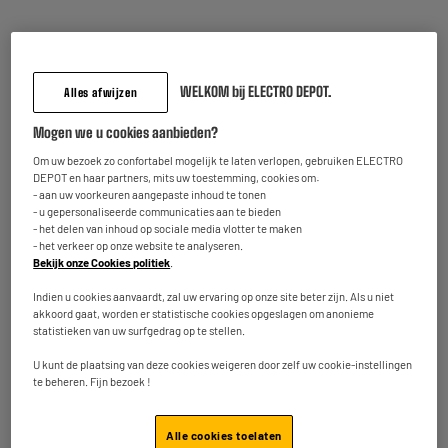
Wifi : Ja
Debiet wifi Mbps : 100 Mbp/s
197
€
95
★★★★★
★★★★★
Betaal in
meerdere keren
WELKOM bij ELECTRO DEPOT.
Alles afwijzen
5
/5
(
1
)
Niet meer beschikbaar in onze winkel
te
Oostende
Mogen we u cookies aanbieden?
Vergelijk
Beschikbaar voor levering
Om uw bezoek zo confortabel mogelijk te laten verlopen, gebruiken ELECTRO
DEPOT en haar partners, mits uw toestemming, cookies om:
- aan uw voorkeuren aangepaste inhoud te tonen
- u gepersonaliseerde communicaties aan te bieden
OP = OP
- het delen van inhoud op sociale media vlotter te maken
STARLINK satelliet standaardkit
- het verkeer op onze website te analyseren.
Bekijk onze Cookies politiek
.
Aantal RJ45-aansluitingen : 1
Wifi : Ja
Indien u cookies aanvaardt, zal uw ervaring op onze site beter zijn. Als u niet
Debiet wifi Mbps : 200 Mbp/s
akkoord gaat, worden er statistische cookies opgeslagen om anonieme
statistieken van uw surfgedrag op te stellen.
349
€
95
★★★★★
★★★★★
U kunt de plaatsing van deze cookies weigeren door zelf uw cookie-instellingen
Betaal in
meerdere keren
te beheren. Fijn bezoek !
5
/5
(
1
)
Niet meer beschikbaar in onze winkel
te
Oostende
Vergelijk
Beschikbaar voor levering
Alle cookies toelaten