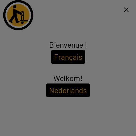
Click & Collect binnen 1u en gratis levering vanaf €99*
FR
Menu
Bienvenue !
Satellietkit
Français
(2 producten)
Om de
beschikbaarheid in uw winkel te bekijken
Welkom!
Voer uw postcode of plaatsnaam in.
Nederlands
Filter
Sorteer
OP = OP
STARLINK MINI antennekit
Aantal RJ45-aansluitingen : 1