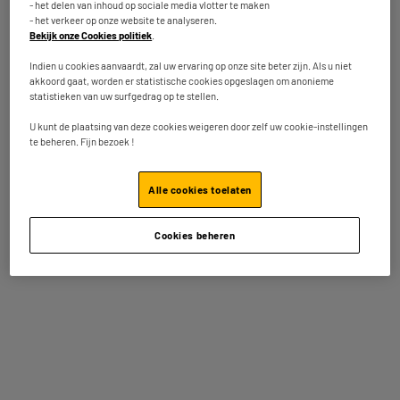
Type : Koffiemolen
- het delen van inhoud op sociale media vlotter te maken
Compatibel met : Koffiemolens En Robots
- het verkeer op onze website te analyseren.
Bekijk onze Cookies politiek
.
12
€
95
Indien u cookies aanvaardt, zal uw ervaring op onze site beter zijn. Als u niet
akkoord gaat, worden er statistische cookies opgeslagen om anonieme
Op voorraad te Oostende
★★★★★
★★★★★
statistieken van uw surfgedrag op te stellen.
Bestel en haal na 1u gratis af
4.3
/5
(
18
)
Leverbaar voor bepaalde postcodes
U kunt de plaatsing van deze cookies weigeren door zelf uw cookie-instellingen
te beheren. Fijn bezoek !
Vergelijk
Alle cookies toelaten
Cookies beheren
GRATIS LEVERING
Espressomachine DELONGHI ECAM 250.33.TB
Titanium
Type : Espresso-Machine Met Maalmachine
Druk (bar) : 15 bar
Inhoudsvermogen van het reservoir : 1,8 L
€
95