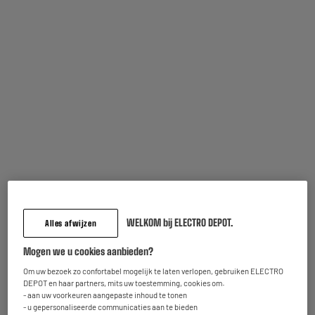
Bestel en haal na 1u gratis af
Beschikbaar voor levering
GRATIS LEVERING
PHILIPS EP1224/00 Espressomachine
Type : Espresso-Machine Met Maalmachine
Druk (bar) : 15 bar
Inhoudsvermogen van het reservoir : 1,8 L
279
€
95
Betaal in
meerdere keren
★★★★★
★★★★★
Op voorraad te Oostende
4.1
/5
(
419
)
Bestel en haal na 1u gratis af
WELKOM bij ELECTRO DEPOT.
Beschikbaar voor levering
Alles afwijzen
Vergelijk
Mogen we u cookies aanbieden?
Om uw bezoek zo confortabel mogelijk te laten verlopen, gebruiken ELECTRO
BY ELECTRODEPOT
DEPOT en haar partners, mits uw toestemming, cookies om:
- aan uw voorkeuren aangepaste inhoud te tonen
Koffiemolen VALBERG VAL-CG60B
- u gepersonaliseerde communicaties aan te bieden