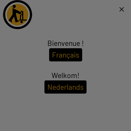
Click & Collect binnen 1u en gratis levering vanaf €99*
FR
Menu
Bienvenue !
Epilator
Français
(14 producten)
Gemakkelijk thuis of op vakantie epileren? Het is eenvoudig dankzij onze selectie
goedkope epilators die u het hele jaar door een mooie en zachte huid geven
zonder u te ruïneren! ELECTRO DEPOT biedt u een gamma epilators en
Welkom!
see_more_label
scheerapparaten die aan uw behoeften voldoen. Voor een snelle ontharing kiest u
een gemakkelijk te gebruiken scheerapparaat of een bikinilijn-trimmer voor een
Nederlands
nauwkeurig gevormde bikinilijn. Als u een duurzame ontharing wenst, kies dan
Om de
beschikbaarheid in uw winkel te bekijken
voor een elektrisch epilator. En om effectief te strijden tegen de teruggroei van
haartjes, neem dan een IPL-epilator!
Voer uw postcode of plaatsnaam in.
Filter
Sorteer