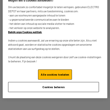
Mogen we u cookies aanbieden?
Epilator PANASONIC ES-EY30-V502
Om uw bezoek zo confortabel mogelijk te laten verlopen, gebruiken ELECTRO
Type epilator : Elektrische Epilator
DEPOT en haar partners, mits uw toestemming, cookies om:
- aan uw voorkeuren aangepaste inhoud te tonen
Aantal tangetjes : 60
- u gepersonaliseerde communicaties aan te bieden
Voeding :
- het delen van inhoud op sociale media vlotter te maken
67
€
95
- het verkeer op onze website te analyseren.
★★★★★
★★★★★
Bekijk onze Cookies politiek
.
4.7
/5
(
31
)
Indien u cookies aanvaardt, zal uw ervaring op onze site beter zijn. Als u niet
Op voorraad te Oostende
Vergelijk
akkoord gaat, worden er statistische cookies opgeslagen om anonieme
Bestel en haal na 1u gratis af
statistieken van uw surfgedrag op te stellen.
Leverbaar voor bepaalde postcodes
U kunt de plaatsing van deze cookies weigeren door zelf uw cookie-instellingen
te beheren. Fijn bezoek !
Alle cookies toelaten
BE YOU Epilator BY-EPIL
Type epilator : Elektrische Epilator
Aantal tangetjes : 16
Cookies beheren
Voeding :
17
€
95
★★★★★
★★★★★
3.2
/5
(
20
)