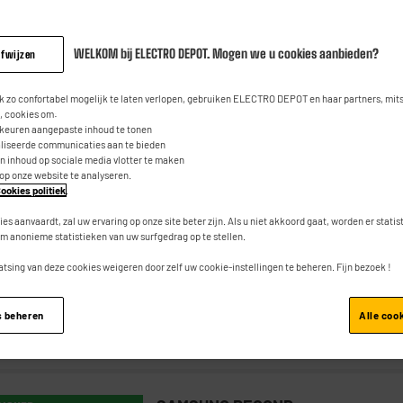
WELKOM bij ELECTRO DEPOT. Mogen we u cookies aanbieden?
afwijzen
XIAOMI
 LEVERING
 zo confortabel mogelijk te laten verlopen, gebruiken ELECTRO DEPOT en haar partners, mit
Tablet 11" XIAOMI Redmi Pad 2 128G
 cookies om:
-2,5K Grijs
rkeuren aangepaste inhoud te tonen
aliseerde communicaties aan te bieden
an inhoud op sociale media vlotter te maken
Vermogen : 2,2 GHz
 op onze website te analyseren.
ookies politiek
.
RAM-geheugen : 4 Go
Intern geheugen (Gb) : 128 Go
ies aanvaardt, zal uw ervaring op onze site beter zijn. Als u niet akkoord gaat, worden er stati
m anonieme statistieken van uw surfgedrag op te stellen.
atsing van deze cookies weigeren door zelf uw cookie-instellingen te beheren. Fijn bezoek !
s beheren
Alle coo
Vergelijk