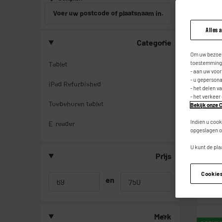
Voer uw postcode of plaatsnaam in.
Alles 
Categorie
GRATIS
Om uw bezoek
toestemming,
Tablet
- aan uw voo
- u geperson
iPad Refurbished
- het delen v
- het verkeer
Toebehoren tablet
Bekijk onze C
Indien u cook
E-reader
opgeslagen o
U kunt de pla
Prijs
Cookie
en
Merk