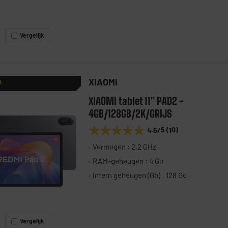
Vergelijk
XIAOMI
P
XIAOMI tablet 11" PAD2 -
4GB/128GB/2K/GRIJS
★★★★★
★★★★★
4.6
/5
(
10
)
Vermogen : 2,2 GHz
RAM-geheugen : 4 Go
Intern geheugen (Gb) : 128 Go
Vergelijk