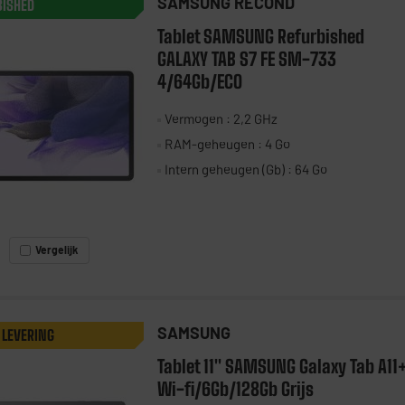
SAMSUNG RECOND
BISHED
Tablet SAMSUNG Refurbished
GALAXY TAB S7 FE SM-733
4/64Gb/ECO
Vermogen : 2,2 GHz
RAM-geheugen : 4 Go
Intern geheugen (Gb) : 64 Go
Vergelijk
SAMSUNG
 LEVERING
Tablet 11" SAMSUNG Galaxy Tab A11
Wi-fi/6Gb/128Gb Grijs