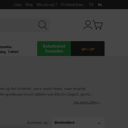
Jobs
Blog
Wie zijn wij ?
Pro/bedrijven
FR
NL
Refurbished
timedia,
OP = OP
Toestellen
ing, Tablet
en op het internet, uw e-mails lezen, naar muziek
ectie goedkope touch tablets van Electro Depot: grote
see_more_label
Sorteren op
:
Bestsellers