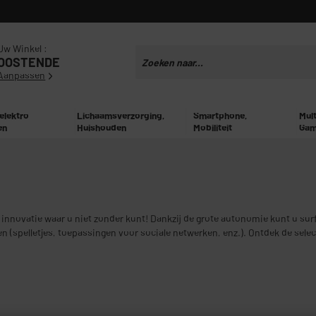
Uw Winkel :
OOSTENDE
Aanpassen
 elektro
Lichaamsverzorging,
Smartphone,
Mul
en
Huishouden
Mobiliteit
Gam
innovatie waar u niet zonder kunt! Dankzij de grote autonomie kunt u surf
ren (spelletjes, toepassingen voor sociale netwerken, enz.). Ontdek de sel
den te stellen!