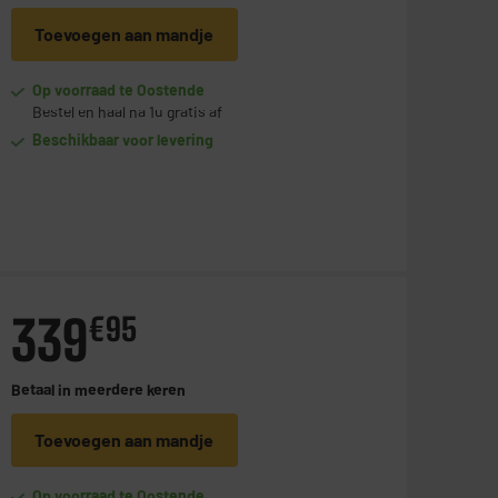
Toevoegen aan mandje
Op voorraad te Oostende
Bestel en haal na 1u gratis af
Beschikbaar voor levering
339
€
95
Betaal in
meerdere keren
Toevoegen aan mandje
Op voorraad te Oostende