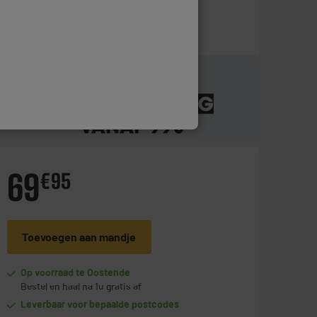
69
€
95
Toevoegen aan mandje
Op voorraad te Oostende
Bestel en haal na 1u gratis af
Leverbaar voor bepaalde postcodes