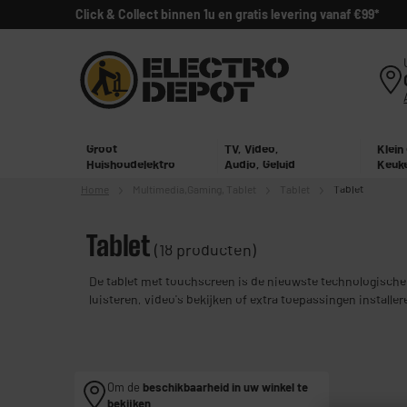
Click & Collect binnen 1u en gratis levering vanaf €99*
Groot
TV, Video,
Klein
Huishoudelektro
Audio, Geluid
Keuk
Home
Multimedia,
Gaming, Tablet
Tablet
Tablet
Tablet
(18 producten)
De tablet met touchscreen is de nieuwste technologische 
luisteren, video's bekijken of extra toepassingen installe
merken (Samsung, Asus, Apple) en lage prijzen om u tevre
Om de
beschikbaarheid in uw winkel te
bekijken