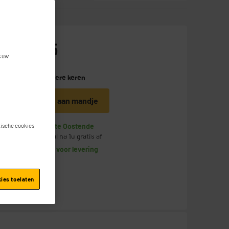
189
€
95
s uw
b
Betaal in
meerdere keren
Toevoegen aan mandje
Op voorraad te Oostende
stische cookies
Bestel en haal na 1u gratis af
Beschikbaar voor levering
kies toelaten