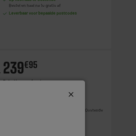
Bestel en haal na 1u gratis af
Leverbaar voor bepaalde postcodes
239
€
95
+
Betaal in
meerdere keren
Toevoegen aan mandje
Niet meer beschikbaar in onze winkel
te Oostende
Leverbaar voor bepaalde postcodes