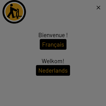
Click & Collect binnen 1u en gratis levering vanaf €99*
FR
Menu
Bienvenue !
Autoradio
Français
(1 product)
Om te rijden terwijl u naar de radio luistert of naar uw favoriete
nummers, biedt Electro Depot u een compleet en efficiënt
assortiment goedkope autoradio's. Het is aan u om het vermogen,
Welkom!
see_more_label
de grootte, het ontwerp, de opties, de prijs en het merk te kiezen
dat het beste bij u past. Uw autoradio online bestellen is heel
Nederlands
eenvoudig, en profiteer van onze vele diensten, zoals de garantie
Om de
beschikbaarheid in uw winkel te bekijken
van 2 jaar op onze producten en gratis afhaling bij ons depot.
Voer uw postcode of plaatsnaam in.
Filter
Sorteer