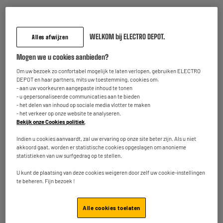
OP = OP
Autoradio MUSE M-195 BT
WELKOM bij ELECTRO DEPOT.
Vermogen : 160 W
Alles afwijzen
29
€
95
Mogen we u cookies aanbieden?
Om uw bezoek zo confortabel mogelijk te laten verlopen, gebruiken ELECTRO
Beschikbaar te Oostende binnen de 5
DEPOT en haar partners, mits uw toestemming, cookies om:
★★★★★
★★★★★
werkdagen na uw bestelling
- aan uw voorkeuren aangepaste inhoud te tonen
4.2
/5
(
56
)
- u gepersonaliseerde communicaties aan te bieden
Beschikbaar voor levering
- het delen van inhoud op sociale media vlotter te maken
Vergelijk
- het verkeer op onze website te analyseren.
Bekijk onze Cookies politiek
.
Indien u cookies aanvaardt, zal uw ervaring op onze site beter zijn. Als u niet
akkoord gaat, worden er statistische cookies opgeslagen om anonieme
Ontdek de hele selectie van goedkope en trendy autoradio's aangeboden door
statistieken van uw surfgedrag op te stellen.
Electro Depot! U hebt keuze te over, zelfs de grootste merken autoradio's worden
tegen lage prijzen aangeboden: JVC, Kenwood, Philips... Aan u om de radio te
U kunt de plaatsing van deze cookies weigeren door zelf uw cookie-instellingen
kiezen die het best bij u past qua design, functies, afmetingen, prijs... Profiteer van
te beheren. Fijn bezoek !
de 2 jaar garantie op al onze producten!
Alle cookies toelaten
ALTIJD KWALITEIT,