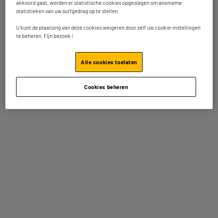
akkoord gaat, worden er statistische cookies opgeslagen om anonieme
Beschikbaar voor levering
statistieken van uw surfgedrag op te stellen.
Vergelijk
U kunt de plaatsing van deze cookies weigeren door zelf uw cookie-instellingen
te beheren. Fijn bezoek !
Alle cookies toelaten
contactloos thermometer ECOMED TM-65E
Type : Infraroodthermometer
14
€
95
Cookies beheren
★★★★★
★★★★★
Op voorraad te Oostende
3.5
/5
(
8
)
Bestel en haal na 1u gratis af
Beschikbaar voor levering
Vergelijk
MEDISANA TM-700 Flexibele Medische Thermometer
- Snelmeting - Koortsalarm
Type : Thermometer