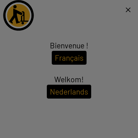
Click & Collect binnen 1u en gratis levering vanaf €99*
FR
Menu
Bienvenue !
Thermometer, Bloeddrukmeter
Français
(5 producten)
Gebruik een thermometer om uw temperatuur of die van uw
kinderen te controleren. De thermometer meet en toont uw
lichaamstemperatuur om u te vertellen of u al dan niet koorts hebt.
Welkom!
see_more_label
Vind de goedkope thermometer die u nodig hebt bij ELECTRO
DEPOT: thermometer met LCD-display, geluidssignaal, geheugen
Nederlands
voor resultaten, minimumgarantie van 2 jaar, ...
Om de
beschikbaarheid in uw winkel te bekijken
Voer uw postcode of plaatsnaam in.
Filter
Sorteer