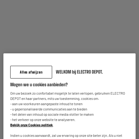
Bloeddrukmeter SANITAS BRAS SBM 18
Type : Bloeddrukmeter
24
€
95
★★★★★
★★★★★
Op voorraad te Oostende
4.3
/5
(
36
)
Bestel en haal na 1u gratis af
Beschikbaar voor levering
Vergelijk
WELKOM bij ELECTRO DEPOT.
Alles afwijzen
Mogen we u cookies aanbieden?
Om uw bezoek zo confortabel mogelijk te laten verlopen, gebruiken ELECTRO
Bloeddrukmeter SANITAS POIGNET SBC 15
DEPOT en haar partners, mits uw toestemming, cookies om:
- aan uw voorkeuren aangepaste inhoud te tonen
Type : Bloeddrukmeter
- u gepersonaliseerde communicaties aan te bieden
19
€
95
- het delen van inhoud op sociale media vlotter te maken
- het verkeer op onze website te analyseren.
Bekijk onze Cookies politiek
.
★★★★★
★★★★★
Op voorraad te Oostende
4.4
/5
(
22
)
Indien u cookies aanvaardt, zal uw ervaring op onze site beter zijn. Als u niet
Bestel en haal na 1u gratis af