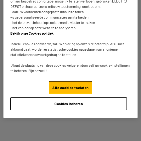
Om uw bezoek zo confortabel mogelijk te laten verlopen, gebruiken ELECTRO
DEPOT en haar partners, mits uw toestemming, cookies om:
- aan uw voorkeuren aangepaste inhoud te tonen
- u gepersonaliseerde communicaties aan te bieden
- het delen van inhoud op sociale media vlotter te maken
OP = OP
- het verkeer op onze website te analyseren.
Statief BOOMTONEDJ LDS3
Bekijk onze Cookies politiek
.
Type : Statief
Indien u cookies aanvaardt, zal uw ervaring op onze site beter zijn. Als u niet
29
€
95
akkoord gaat, worden er statistische cookies opgeslagen om anonieme
statistieken van uw surfgedrag op te stellen.
Beschikbaar te Oostende binnen de 5
U kunt de plaatsing van deze cookies weigeren door zelf uw cookie-instellingen
Vergelijk
werkdagen na uw bestelling
te beheren. Fijn bezoek !
Beschikbaar voor levering
Alle cookies toelaten
OP = OP
Cookies beheren
Vloeistof IBIZA LIGHT BUBBLE 1L
Type : Vloeistof
5
€
95
Beschikbaar te Oostende binnen de 5