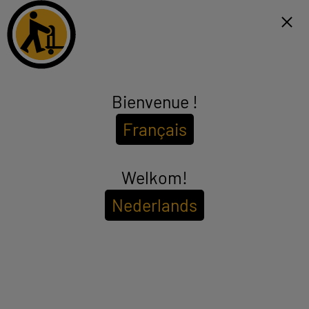
Click & Collect binnen 1u en gratis levering vanaf €99*
FR
Menu
Bienvenue !
Microfoon
Français
(21 producten)
Om de
beschikbaarheid in uw winkel te bekijken
Welkom!
Voer uw postcode of plaatsnaam in.
Nederlands
Filter
Sorteer
Micro ON.EARZ MIC100D
Type : Micro