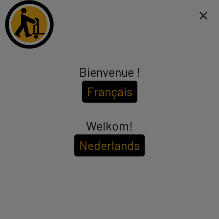
Click & Collect binnen 1u en gratis levering vanaf €99*
FR
Menu
Bienvenue !
Edenwood
Français
(169 producten)
Welkom!
Nederlands