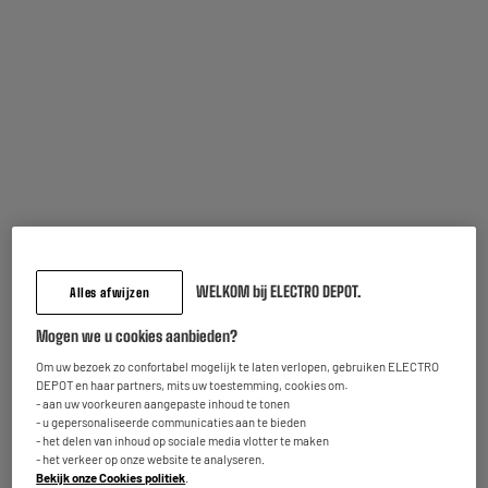
Er werden tijdens de laatste 10 jaar meer dan 7.000.000 EDENWOOD-
toestellen verkocht. De gemiddelde score van onze klanten is :
4.3/5.
Alle toestellen van EDENWOOD worden door onze technische dienst
aan verschillende, grondige testen onderworpen.
Zij moeten u minstens een identieke kwaliteit bieden als toestellen
van andere internationale merken.
Op alle toestellen bieden wij u 2 jaar garantie. Voor kleine
huishoudtoestellen van maximum 150€ geldt een omruilrecht : een
defect toestel wordt omgeruild voor een nieuw toestel ( of een
WELKOM bij ELECTRO DEPOT.
Alles afwijzen
waardebon).
Mogen we u cookies aanbieden?
Om uw bezoek zo confortabel mogelijk te laten verlopen, gebruiken ELECTRO
Alle Edenwood toestellen
DEPOT en haar partners, mits uw toestemming, cookies om:
- aan uw voorkeuren aangepaste inhoud te tonen
- u gepersonaliseerde communicaties aan te bieden
- het delen van inhoud op sociale media vlotter te maken
- het verkeer op onze website te analyseren.
Bekijk onze Cookies politiek
.