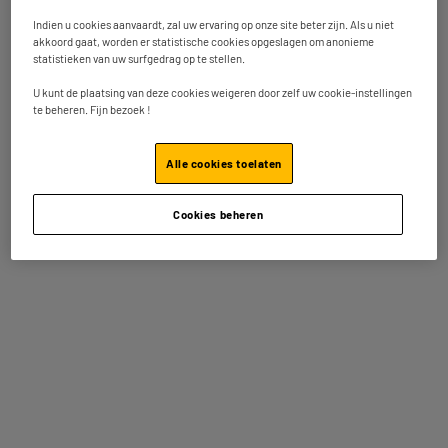
De andere huismerken van
Indien u cookies aanvaardt, zal uw ervaring op onze site beter zijn. Als u niet
akkoord gaat, worden er statistische cookies opgeslagen om anonieme
ELECTRO DEPOT
statistieken van uw surfgedrag op te stellen.
U kunt de plaatsing van deze cookies weigeren door zelf uw cookie-instellingen
te beheren. Fijn bezoek !
Alle cookies toelaten
Cookies beheren
Huishoudelektro
Ontdek VALBERG