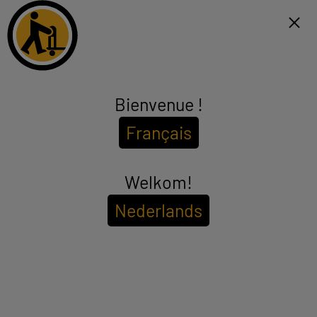
Click & Collect binnen 1u en gratis levering vanaf €99*
FR
Menu
Bienvenue !
Homecooking
Français
(7 producten)
In de keuken is nauwkeurig wegen heel belangrijk! Om uw voedsel
perfect af te wegen en van al uw recepten een succes te maken,
kiest u voor een digitale, compacte en voordelige
Welkom!
see_more_label
keukenweegschaal van ELECTRO DEPOT. LCD-scherm met
achtergrondverlichting, aanraakgevoelige bedieningselementen,
Nederlands
groot glazen of roestvrij stalen plateau voor kommen of slabakjes,
Om de
beschikbaarheid in uw winkel te bekijken
automatische stop en tarra...
Voer uw postcode of plaatsnaam in.
Filter
Sorteer