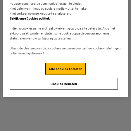
129
€
95
★★★★★
★★★★★
- u gepersonaliseerde communicaties aan te bieden
- het delen van inhoud op sociale media vlotter te maken
4.8
/5
(
70
)
Betaal in
meerdere keren
- het verkeer op onze website te analyseren.
Bekijk onze Cookies politiek
.
Op voorraad te Oostende
Vergelijk
Bestel en haal na 1u gratis af
Indien u cookies aanvaardt, zal uw ervaring op onze site beter zijn. Als u niet
Beschikbaar voor levering
akkoord gaat, worden er statistische cookies opgeslagen om anonieme
statistieken van uw surfgedrag op te stellen.
U kunt de plaatsing van deze cookies weigeren door zelf uw cookie-instellingen
te beheren. Fijn bezoek !
GRATIS LEVERING
Wafelijzer LAGRANGE
Vermogen : 1200 W
Alle cookies toelaten
Aantal kookplaten : 2
Thermostaat : Ja
Cookies beheren
129
€
95
★★★★★
★★★★★
Betaal in
meerdere keren
4.8
/5
(
42
)
Beschikbaar te Oostende binnen de 5
werkdagen na uw bestelling
Vergelijk
Beschikbaar voor levering