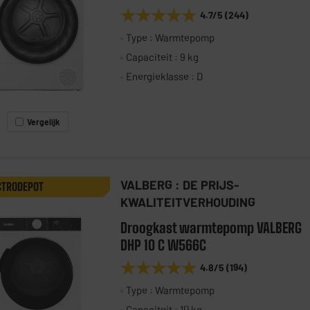
★★★★★
★★★★★
4.7
/5
(
244
)
Type : Warmtepomp
Capaciteit : 9 kg
Energieklasse : D
Vergelijk
VALBERG : DE PRIJS-
CTRODEPOT
KWALITEITVERHOUDING
Droogkast warmtepomp VALBERG
DHP 10 C W566C
★★★★★
★★★★★
4.8
/5
(
194
)
Type : Warmtepomp
Capaciteit : 10 kg