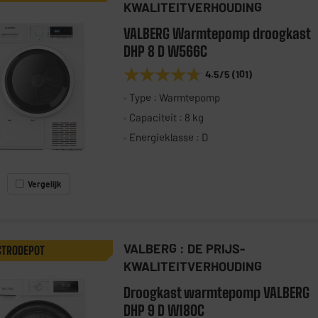
KWALITEITVERHOUDING
VALBERG Warmtepomp droogkast
DHP 8 D W566C
★★★★★
★★★★★
4.5
/5
(
101
)
Type : Warmtepomp
Capaciteit : 8 kg
Energieklasse : D
Vergelijk
VALBERG : DE PRIJS-
CTRODEPOT
KWALITEITVERHOUDING
Droogkast warmtepomp VALBERG
DHP 9 D W180C