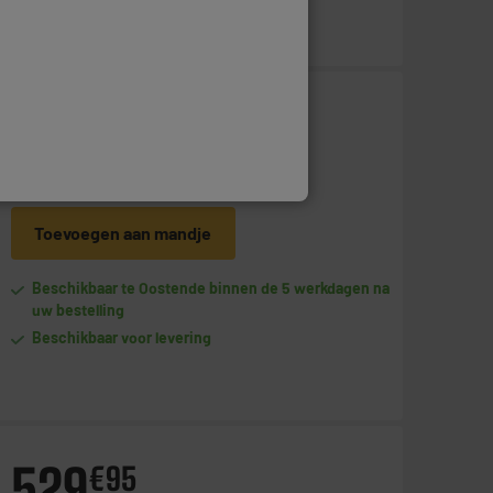
499
€
95
Betaal in
meerdere keren
Toevoegen aan mandje
Beschikbaar te Oostende binnen de 5 werkdagen na
uw bestelling
Beschikbaar voor levering
529
€
95