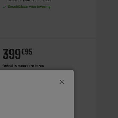
Beschikbaar voor levering
399
€
95
Betaal in
meerdere keren
Toevoegen aan mandje
Op voorraad te Oostende
Bestel en haal na 1u gratis af
Beschikbaar voor levering