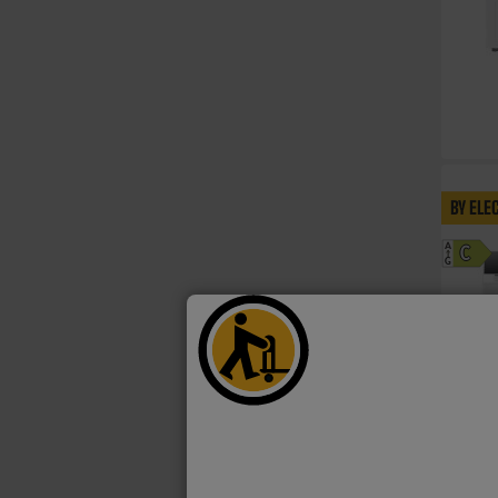
BY ELE
A
C
G