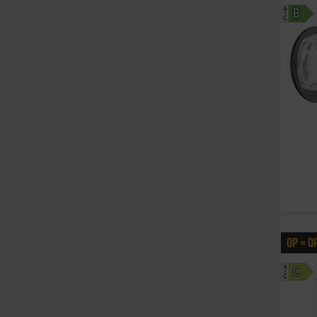
A
B
G
OP = O
A
C
G