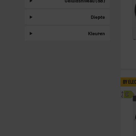
Geluidsniveau (dB)
Diepte
Kleuren
BY ELE
A
C
G