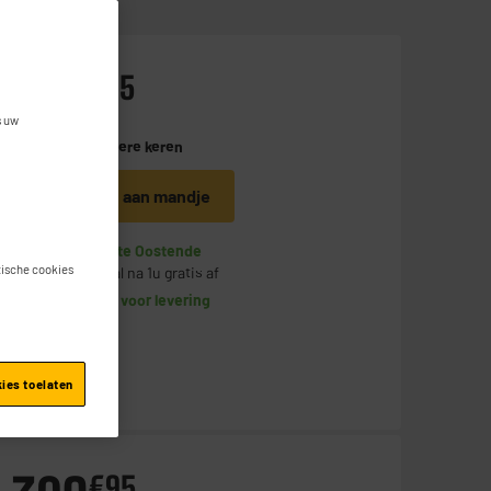
399
€
95
s uw
Betaal in
meerdere keren
Toevoegen aan mandje
Op voorraad te Oostende
stische cookies
Bestel en haal na 1u gratis af
Beschikbaar voor levering
kies toelaten
€
95