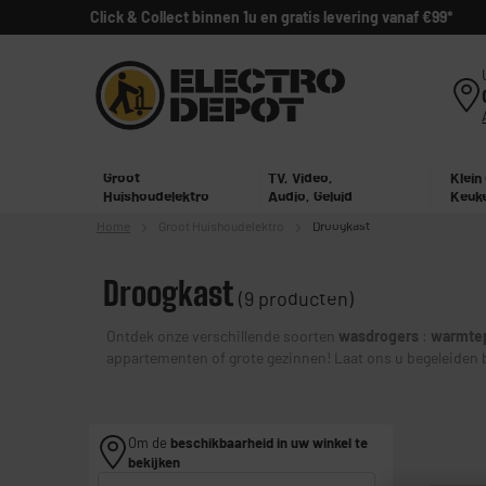
Click & Collect binnen 1u en gratis levering vanaf €99*
Groot
TV, Video,
Klein
Huishoudelektro
Audio, Geluid
Keuk
Home
Groot
Huishoudelektro
Droogkast
Droogkast
(9 producten)
Ontdek onze verschillende soorten
wasdrogers
:
warmte
appartementen of grote gezinnen! Laat ons u begel
Om de
beschikbaarheid in uw winkel te
bekijken