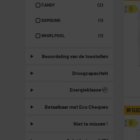
CANDY
(2)
A
D
G
SAMSUNG
(1)
WHIRLPOOL
(1)
Beoordeling van de toestellen
Droogcapaciteit
Energieklasse
Betaalbaar met Eco Cheques
BY ELE
A
Niet te missen !
D
G