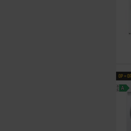
OP = O
A
A
G