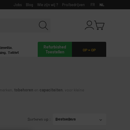
Jobs
Blog
Wie zijn wij ?
Pro/bedrijven
FR
NL
Refurbished
timedia,
OP = OP
Toestellen
ing, Tablet
, merken,
tobehoren
en
capaciteiten
, voor kleine
Sorteren op
:
Bestsellers