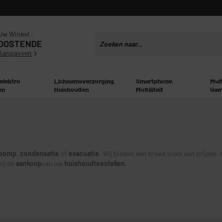
Uw Winkel :
OOSTENDE
Aanpassen
 elektro
Lichaamsverzorging,
Smartphone,
Mul
en
Huishouden
Mobiliteit
Gam
pomp
,
condensatie
of
evacuatie
. Wij bieden een breed scala aan prijzen
eiden bij de
aankoop
van uw
huishoudtoestellen
.