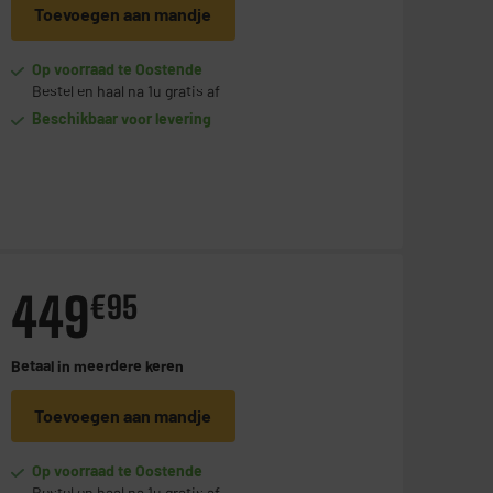
Toevoegen aan mandje
Op voorraad te Oostende
Bestel en haal na 1u gratis af
Beschikbaar voor levering
449
€
95
Betaal in
meerdere keren
Toevoegen aan mandje
Op voorraad te Oostende
Bestel en haal na 1u gratis af