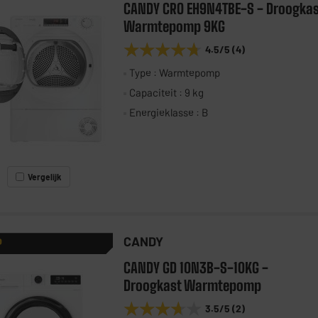
CANDY CRO EH9N4TBE-S - Droogkas
Warmtepomp 9KG
★★★★★
★★★★★
4.5
/5
(
4
)
Type : Warmtepomp
Capaciteit : 9 kg
Energieklasse : B
Vergelijk
CANDY
P
CANDY GD 10N3B-S-10KG -
Droogkast Warmtepomp
★★★★★
★★★★★
3.5
/5
(
2
)