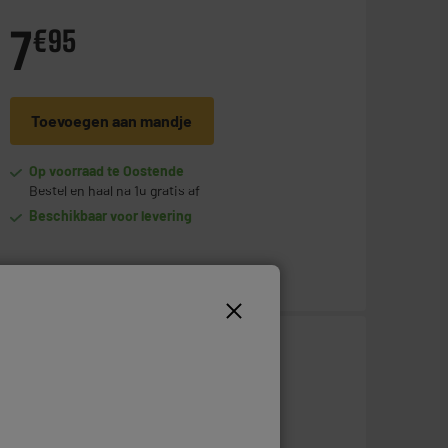
7
€
95
Toevoegen aan mandje
Op voorraad te Oostende
Bestel en haal na 1u gratis af
Beschikbaar voor levering
12
€
95
Toevoegen aan mandje