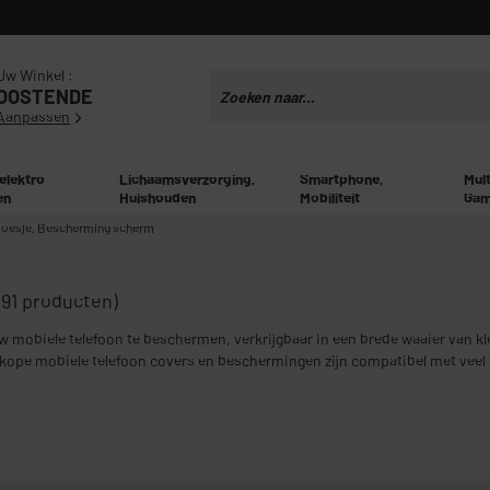
Uw Winkel :
OOSTENDE
Aanpassen
 elektro
Lichaamsverzorging,
Smartphone,
Mul
en
Huishouden
Mobiliteit
Gam
oesje, Bescherming scherm
(91 producten)
 mobiele telefoon te beschermen, verkrijgbaar in een brede waaier van k
kope mobiele telefoon covers en beschermingen zijn compatibel met veel t
uawei). Profiteer het hele jaar door van onze talrijke aankomsten van sm