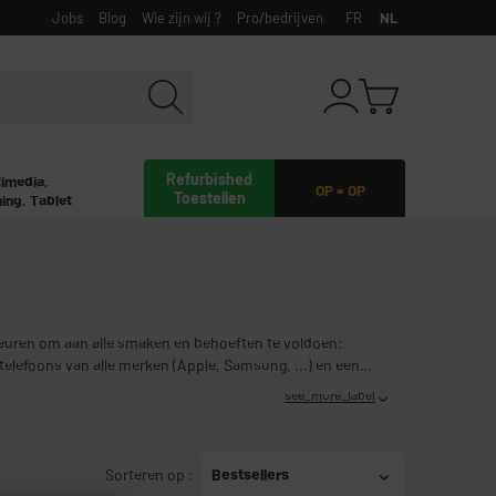
Jobs
Blog
Wie zijn wij ?
Pro/bedrijven
FR
NL
Refurbished
timedia,
OP = OP
Toestellen
ing, Tablet
leuren om aan alle smaken en behoeften te voldoen:
elefoons van alle merken (Apple, Samsung, ...) en een
artphonebescherming tegen lage prijzen!
see_more_label
Sorteren op
:
Bestsellers