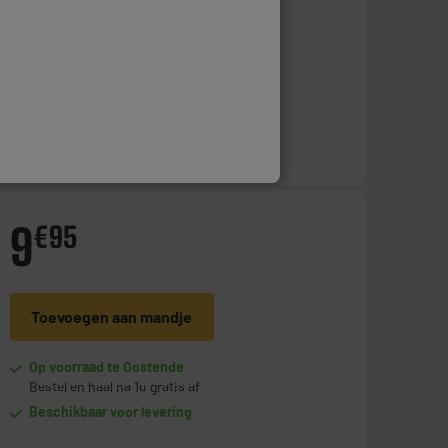
Op voorraad te Oostende
Bestel en haal na 1u gratis af
Beschikbaar voor levering
9
€
95
Toevoegen aan mandje
Op voorraad te Oostende
Bestel en haal na 1u gratis af
Beschikbaar voor levering