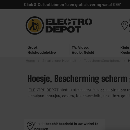
Click & Collect binnen 1u en gratis levering vanaf €99*
Groot
TV, Video,
Klein
Huishoudelektro
Audio, Geluid
Keuk
Home
Smartphone,
Mobiliteit
Toebehoren Smartphone
H
Hoesje, Bescherming scherm
ELECTRO DEPOT biedt u alle essentiële accessoires om uw
schelpen, hoesjes, covers, beschermfolie, enz. Onze goed
groot aantal modellen (Samsung Galaxy, recente Iphone, H
Om de
beschikbaarheid in uw winkel te
bekijken