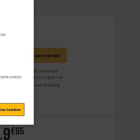
7
€
95
s uw
Toevoegen aan mandje
Op voorraad te Oostende
Bestel en haal na 1u gratis af
stische cookies
Beschikbaar voor levering
kies toelaten
9
€
95
r