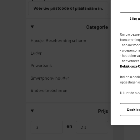
Voer uw postcode of plaatsnaam in.
Alles 
Categorie
Om uw bezoek
toestemming,
Hoesje, Bescherming scherm
- aan uw voo
- u geperson
Lader
- het delen v
- het verkeer
Powerbank
Bekijk onze C
Indien u cook
Smartphone houder
opgeslagen o
Andere toebehoren
U kunt de pla
Cookie
Prijs
en