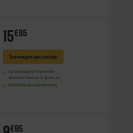
15
€
95
Toevoegen aan mandje
Op voorraad te Oostende
Bestel en haal na 1u gratis af
Beschikbaar voor levering
9
€
95