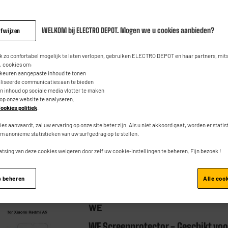
WELKOM bij ELECTRO DEPOT. Mogen we u cookies aanbieden?
afwijzen
WE
 zo confortabel mogelijk te laten verlopen, gebruiken ELECTRO DEPOT en haar partners, mit
WE Hoesje - Geschikt voor XIAOMI
 cookies om:
A5 4G - Zwart
rkeuren aangepaste inhoud te tonen
aliseerde communicaties aan te bieden
★★★★★
★★★★★
an inhoud op sociale media vlotter te maken
5
/5
(
2
)
 op onze website te analyseren.
Producttype : Cover
ookies politiek
.
ies aanvaardt, zal uw ervaring op onze site beter zijn. Als u niet akkoord gaat, worden er stati
m anonieme statistieken van uw surfgedrag op te stellen.
atsing van deze cookies weigeren door zelf uw cookie-instellingen te beheren. Fijn bezoek !
Vergelijk
s beheren
Alle coo
WE
WE Screenprotector - Geschikt voo