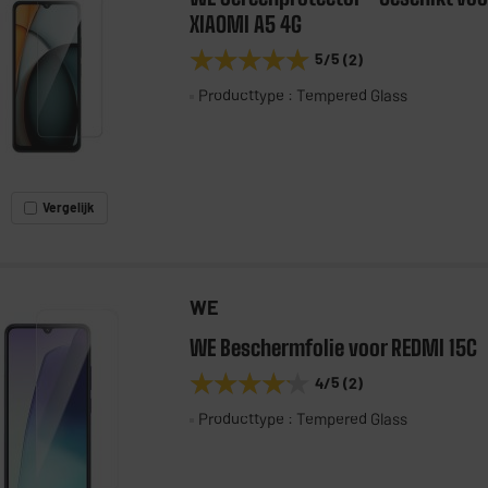
XIAOMI A5 4G
★★★★★
★★★★★
5
/5
(
2
)
Producttype : Tempered Glass
Vergelijk
WE
WE Beschermfolie voor REDMI 15C
★★★★★
★★★★★
4
/5
(
2
)
Producttype : Tempered Glass