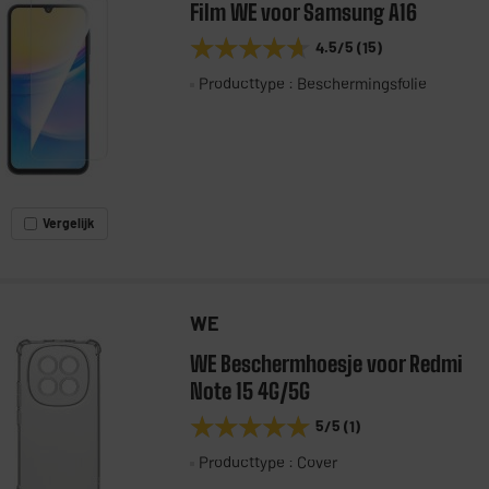
Film WE voor Samsung A16
★★★★★
★★★★★
4.5
/5
(
15
)
Producttype : Beschermingsfolie
Vergelijk
WE
WE Beschermhoesje voor Redmi
Note 15 4G/5G
★★★★★
★★★★★
5
/5
(
1
)
Producttype : Cover