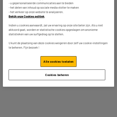
36
4.1
/5
(
164
)
- u gepersonaliseerde communicaties aan te bieden
- het delen van inhoud op sociale media vlotter te maken
- het verkeer op onze website te analyseren.
Vergelijk
Op voorraad te Oostende
Bekijk onze Cookies politiek
.
Bestel en haal na 1u gratis af
Beschikbaar voor levering
Indien u cookies aanvaardt, zal uw ervaring op onze site beter zijn. Als u niet
akkoord gaat, worden er statistische cookies opgeslagen om anonieme
statistieken van uw surfgedrag op te stellen.
U kunt de plaatsing van deze cookies weigeren door zelf uw cookie-instellingen
te beheren. Fijn bezoek !
Soundbar HISENSE AX5100Q
Vermogen : 510 W
Connectors : Bluetooth, HDMI, USB, Optisch,
Alle cookies toelaten
Aux IN
Subwoofer : Met Draadloze Subwoofer
★★★★★
★★★★★
Cookies beheren
199
€
95
4.2
/5
(
24
)
Betaal in
meerdere keren
Vergelijk
Op voorraad te Oostende
Bestel en haal na 1u gratis af
Beschikbaar voor levering