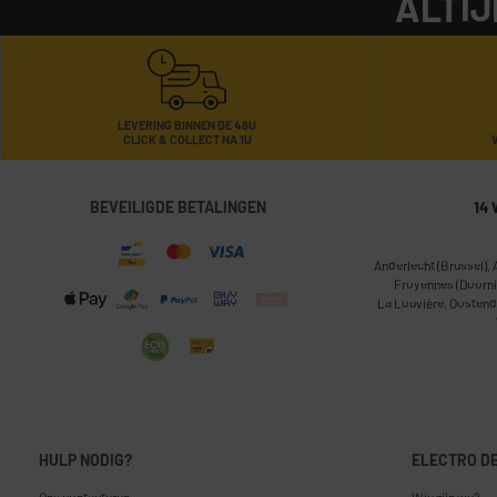
ALTIJ
LEVERING BINNEN DE 48U
CLICK & COLLECT NA 1U
BEVEILIGDE BETALINGEN
14 
Anderlecht (Brussel)
,
Froyennes (Doorni
La Louvière
,
Oostend
HULP NODIG?
ELECTRO D
Ons contacteren
Wie zijn we?