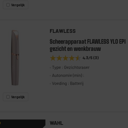
Vergelijk
FLAWLESS
Scheerapparaat FLAWLESS YLO EPI
gezicht en wenkbrauw
★★★★★
★★★★★
4.3
/5
(
3
)
Type : Gezichtsraser
Autonomie (min) :
Voeding : Batterij
Vergelijk
WAHL
P