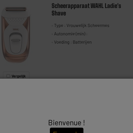
Scheerapparaat WAHL Ladie's
Shave
Type : Vrouwelijk Scheermes
Autonomie (min) :
Voeding : Batterijen
Vergelijk
FRENCH TENDANCE
Ontharingsgom FRENCH TENDANCE
Bienvenue !
Type : Ontharingsgum