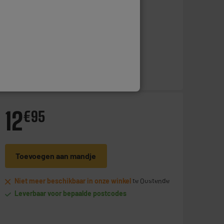
Op voorraad te Oostende
Bestel en haal na 1u gratis af
Beschikbaar voor levering
12
€
95
Toevoegen aan mandje
Niet meer beschikbaar in onze winkel
te Oostende
Leverbaar voor bepaalde postcodes