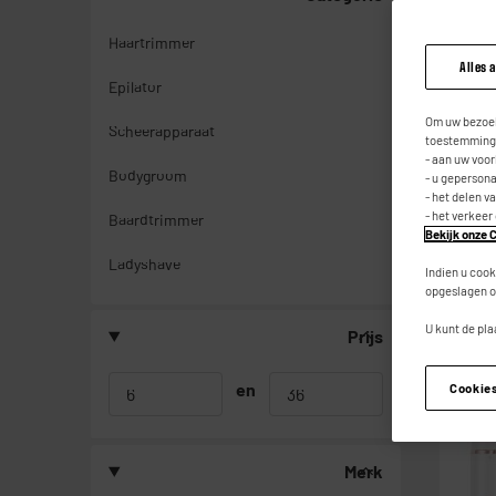
Haartrimmer
Alles 
Epilator
Om uw bezoek
Scheerapparaat
toestemming,
- aan uw voo
Bodygroom
- u geperson
- het delen v
- het verkeer
Baardtrimmer
Bekijk onze C
Ladyshave
Indien u cook
opgeslagen o
U kunt de pla
Prijs
en
Cookie
Merk