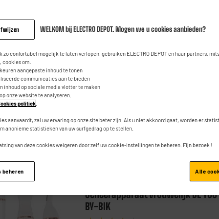
WAHL Trim & Shave bikinitrimmer
WELKOM bij ELECTRO DEPOT. Mogen we u cookies aanbieden?
afwijzen
Type : Bikini Trimmer
Autonomie (min) :
 zo confortabel mogelijk te laten verlopen, gebruiken ELECTRO DEPOT en haar partners, mit
 cookies om:
Voeding : Batterijen
rkeuren aangepaste inhoud te tonen
aliseerde communicaties aan te bieden
an inhoud op sociale media vlotter te maken
 op onze website te analyseren.
ookies politiek
.
ies aanvaardt, zal uw ervaring op onze site beter zijn. Als u niet akkoord gaat, worden er stati
m anonieme statistieken van uw surfgedrag op te stellen.
Vergelijk
atsing van deze cookies weigeren door zelf uw cookie-instellingen te beheren. Fijn bezoek !
s beheren
Alle coo
BE YOU
Scheerapparaat vrouwelijk BE YOU
BY-BIK