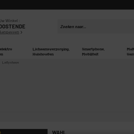
Uw Winkel :
OOSTENDE
Aanpassen
 elektro
Lichaamsverzorging,
Smartphone,
Mul
en
Huishouden
Mobiliteit
Gam
Ladyshave
WAHL
P