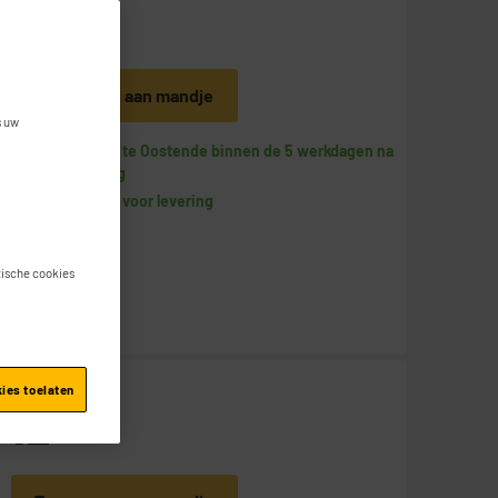
16
€
95
Toevoegen aan mandje
s uw
Beschikbaar te Oostende binnen de 5 werkdagen na
uw bestelling
Beschikbaar voor levering
stische cookies
kies toelaten
12
€
95