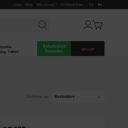
Jobs
Blog
Wie zijn wij ?
Pro/bedrijven
FR
NL
Refurbished
timedia,
OP = OP
Toestellen
ing, Tablet
Sorteren op
:
Bestsellers