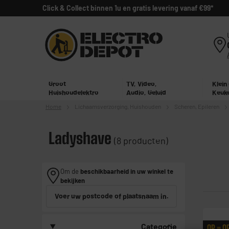
Click & Collect binnen 1u en gratis levering vanaf €99*
Groot
TV, Video,
Klein
Huishoudelektro
Audio, Geluid
Keuk
Home
Lichaamsverzorging,
Huishouden
Scheren, Epileren
Ladyshave
(8 producten)
Om de
beschikbaarheid in uw winkel te
bekijken
Voer uw postcode of plaatsnaam in.
Categorie
OP = O