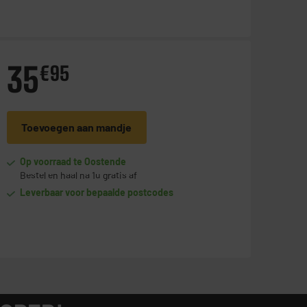
35
€
95
Toevoegen aan mandje
Op voorraad te Oostende
Bestel en haal na 1u gratis af
Leverbaar voor bepaalde postcodes