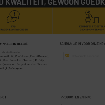
D KWALITEIT, GEWOON GOED
FAQ
EEN DEFECT TOESTEL?
VRAGEN & ANTWOORDEN
DIENST-NA-VERKOOP
WINKELS IN BELGIË
SCHRIJF JE IN VOOR ONZE NE
Je vindt ons te:
Awans (Luik)
,
Chatelineau
,
Evere (Brussel)
,
k)
,
Geel
,
Gosselies (Charleroi)
,
Kortrijk
,
e
,
Quaregnon (Bergen)
,
Verviers
,
Waver
en
Wilrijk (Antwerpen)
.
EPOT
PRODUCTEN EN INFO
Onze merken