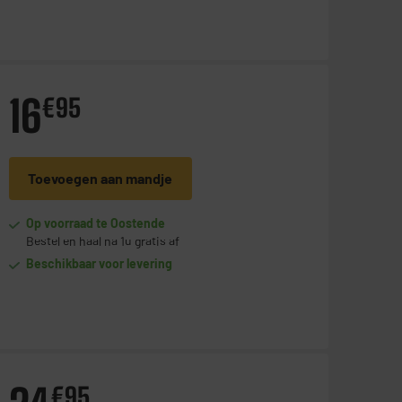
16
€
95
Toevoegen aan mandje
Op voorraad te Oostende
Bestel en haal na 1u gratis af
Beschikbaar voor levering
€
95