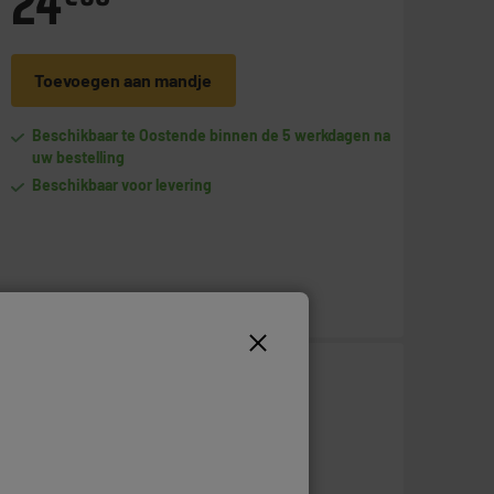
24
Toevoegen aan mandje
Beschikbaar te Oostende binnen de 5 werkdagen na
uw bestelling
Beschikbaar voor levering
6
€
95
Toevoegen aan mandje