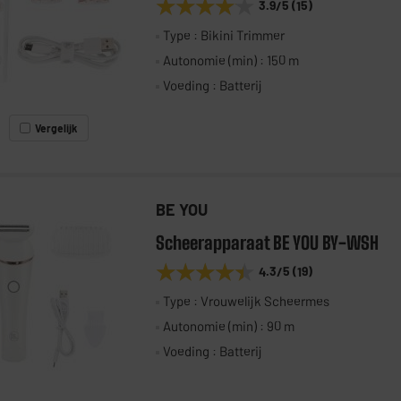
★★★★★
★★★★★
3.9
/5
(
15
)
Type : Bikini Trimmer
Autonomie (min) : 150 m
Voeding : Batterij
Vergelijk
BE YOU
Scheerapparaat BE YOU BY-WSH
★★★★★
★★★★★
4.3
/5
(
19
)
Type : Vrouwelijk Scheermes
Autonomie (min) : 90 m
Voeding : Batterij