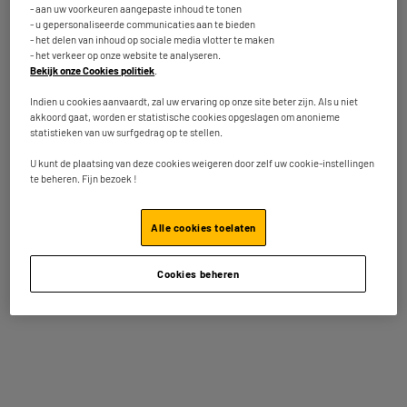
- aan uw voorkeuren aangepaste inhoud te tonen
Meer product : 34" 180HZ/0
- u gepersonaliseerde communicaties aan te bieden
Responstijd (ms) : 0,5Ms
- het delen van inhoud op sociale media vlotter te maken
Verbinding : 2 Hdmi,Displaypoort
- het verkeer op onze website te analyseren.
Bekijk onze Cookies politiek
.
279
€
95
★★★★★
★★★★★
Indien u cookies aanvaardt, zal uw ervaring op onze site beter zijn. Als u niet
Betaal in
meerdere keren
4.8
/5
(
10
)
akkoord gaat, worden er statistische cookies opgeslagen om anonieme
Op voorraad te Oostende
statistieken van uw surfgedrag op te stellen.
Bestel en haal na 1u gratis af
Vergelijk
U kunt de plaatsing van deze cookies weigeren door zelf uw cookie-instellingen
Beschikbaar voor levering
te beheren. Fijn bezoek !
Alle cookies toelaten
ECOCHEQUES
Gaming Monitor Curved 27" AOC C27G42ZE -
A
E
240Hz/0,3ms/FHD
Cookies beheren
G
Meer product : 100% LAGE PRIJZEN
Responstijd (ms) : 0,3 Ms
Verbinding : Jack 3.5,Displaypoort,Hdmi 2.0
139
€
95
Vergelijk
Betaal in
meerdere keren