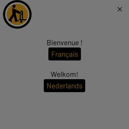
Click & Collect binnen 1u en gratis levering vanaf €99*
FR
Menu
Bienvenue !
Monitor gaming
Français
(9 producten)
Om de
beschikbaarheid in uw winkel te bekijken
Welkom!
Voer uw postcode of plaatsnaam in.
Nederlands
Filter
Sorteer
ECOCHEQUES
AOC 27" Monitor 27G4HRE - 200Hz / 0,3ms
A
E
Meer product : 27" 200HZ/0
G