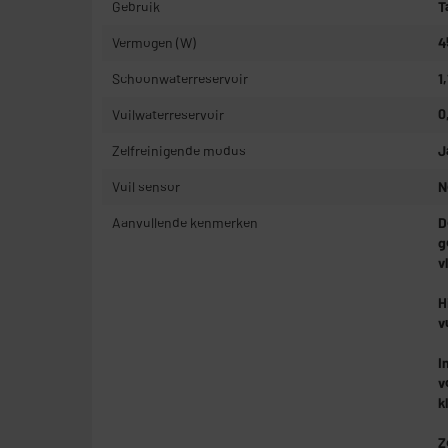
Gebruik
T
Vermogen (W)
4
Schoonwaterreservoir
1
Vuilwaterreservoir
0
Zelfreinigende modus
J
Vuil sensor
N
Aanvullende kenmerken
D
g
v
H
v
I
v
k
Z