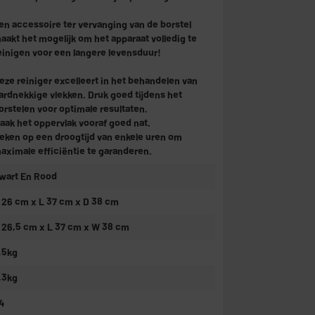
en accessoire ter vervanging van de borstel
aakt het mogelijk om het apparaat volledig te
einigen voor een langere levensduur!
eze reiniger excelleert in het behandelen van
ardnekkige vlekken. Druk goed tijdens het
orstelen voor optimale resultaten.
aak het oppervlak vooraf goed nat.
eken op een droogtijd van enkele uren om
aximale efficiëntie te garanderen.
wart En Rood
 26 cm x L 37 cm x D 38 cm
 26,5 cm x L 37 cm x W 38 cm
,5kg
,3kg
4