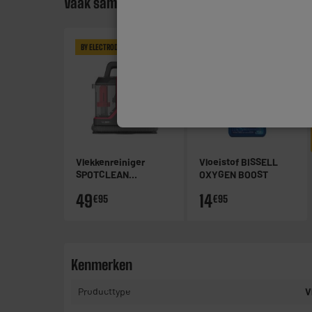
Vaak samen gekocht
BY ELECTRODEPOT
Vlekkenreiniger
Vloeistof BISSELL
SPOTCLEAN
OXYGEN BOOST
VALBERG
49
14
€95
€95
Kenmerken
Producttype
V