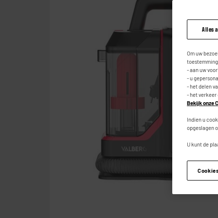
Alles 
Om uw bezoek
toestemming,
- aan uw voo
- u geperson
- het delen v
- het verkeer
Bekijk onze C
Indien u cook
opgeslagen o
U kunt de pla
Cookie