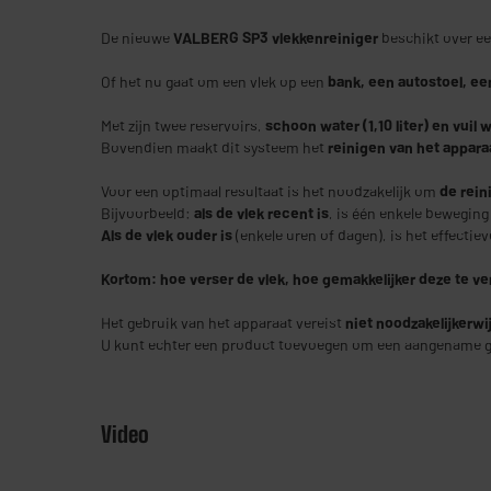
De nieuwe
VALBERG SP3 vlekkenreiniger
beschikt over e
Of het nu gaat om een vlek op een
bank, een autostoel, een
Met zijn twee reservoirs,
schoon water (1,10 liter) en vuil w
Bovendien maakt dit systeem het
reinigen van het appara
Voor een optimaal resultaat is het noodzakelijk om
de rein
Bijvoorbeeld:
als de vlek recent is
, is één enkele bewegin
Als de vlek ouder is
(enkele uren of dagen), is het effectie
Kortom: hoe verser de vlek, hoe gemakkelijker deze te ve
Het gebruik van het apparaat vereist
niet noodzakelijkerwi
U kunt echter een product toevoegen om een aangename geu
Video