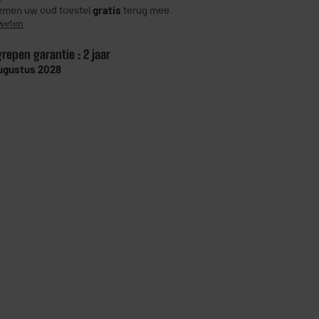
men uw oud toestel
gratis
terug mee.
weten
grepen garantie :
2 jaar
ugustus 2028