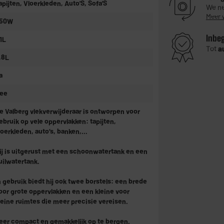
apijten, Vloerkleden, Auto'S, Sofa'S
We ne
Meer 
50W
Inbe
,1L
Tot
a
,8L
a
ee
e Valberg vlekverwijderaar is ontworpen voor
ebruik op vele oppervlakken: tapijten,
loerkleden, auto’s, banken,...
ij is uitgerust met een schoonwatertank en een
uilwatertank.
n gebruik biedt hij ook twee borstels: een brede
oor grote oppervlakken en een kleine voor
leine ruimtes die meer precisie vereisen.
eer compact en gemakkelijk op te bergen.