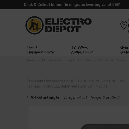
Click & Collect binnen 1u en gratis levering vanaf €99*
Groot
TV, Video,
Klein
Huishoudelektro
Audio, Geluid
Keuk
Home
Lichaamsverzorging,
Huishouden
Stofzuiger, Reiniger
Representatief voorbeeld : KREDIETOPENING VAN ONBEPAALD
kapitaal (VARIABELE debetrentevoet van 14,23%)
Vlekkenreiniger
Vorig product
Volgend product