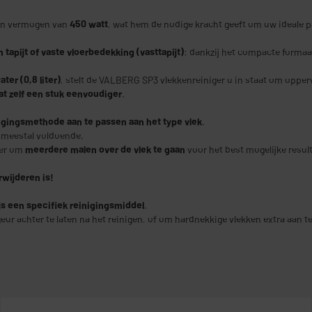
en vermogen van
450 watt
, wat hem de nodige kracht geeft om uw ideale 
 tapijt of vaste vloerbedekking (vasttapijt)
: dankzij het compacte formaa
ater (0,8 liter)
, stelt de VALBERG SP3 vlekkenreiniger u in staat om oppe
at zelf een stuk eenvoudiger
.
igingsmethode aan te passen aan het type vlek
.
g meestal voldoende.
ver om
meerdere malen over de vlek te gaan
voor het best mogelijke result
rwijderen is!
js een specifiek reinigingsmiddel
.
r achter te laten na het reinigen, of om hardnekkige vlekken extra aan t