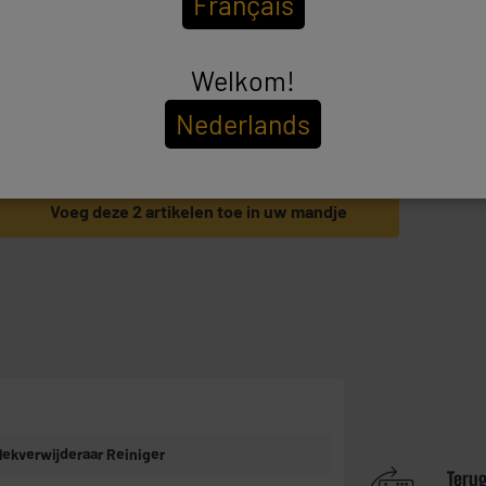
Français
Welkom!
Nederlands
Totaalbedrag :
64.90€
Voeg deze 2 artikelen toe in uw mandje
lekverwijderaar Reiniger
Teru