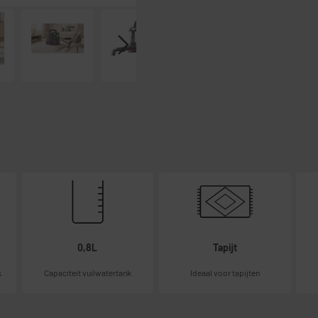
0,8L
Tapijt
k
Capaciteit vuilwatertank
Ideaal voor tapijten