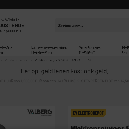
Uw Winkel :
OOSTENDE
Aanpassen
 elektro
Lichaamsverzorging,
Smartphone,
Mul
en
Huishouden
Mobiliteit
Gam
Vlekkenreiniger
Vlekkenreiniger SPOTCLEAN VALBERG
Let op, geld lenen kost ook geld.
E DUUR van 1.500,00 EUR aan een JAARLIJKS KOSTENPERCENTAGE van 14,50% 
BY ELECTRODEPOT