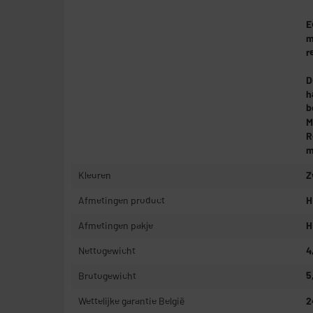
E
m
r
D
h
b
M
R
m
Kleuren
Z
Afmetingen product
H
Afmetingen pakje
H
Nettogewicht
4
Brutogewicht
5
Wettelijke garantie België
2