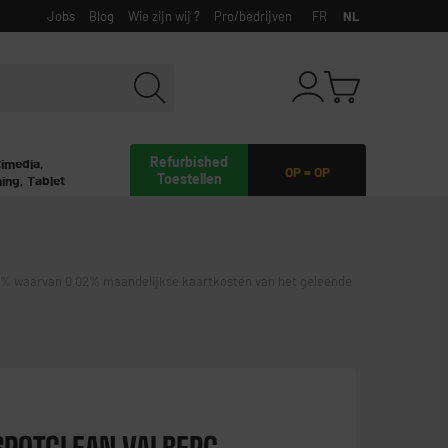
Jobs
Blog
Wie zijn wij ?
Pro/bedrijven
FR
NL
Refurbished
timedia,
OP = OP
Toestellen
ing, Tablet
waarvan 0,02% maandelijkse kaartkosten van het geleende