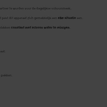
partner te worden voor de dagelijkse schoonmaak.
t past dit apparaat zich gemakkelijk aan
elke situatie
aan.
rvlakken
constant met schoon water te reinigen
.
aat.
e pakken.