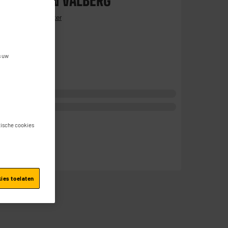
 SPOTCLEAN VALBERG
tacteer een gebruiker
ngen.
s uw
stische cookies
je
kies toelaten