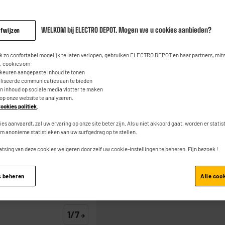
Vlekkenreiniger
4.4
(1920)
Con
Lees
1920
WELKOM bij ELECTRO DEPOT. Mogen we u cookies aanbieden?
afwijzen
49
€
95
beoordeli
Dezelfde
paginalink.
 zo confortabel mogelijk te laten verlopen, gebruiken ELECTRO DEPOT en haar partners, mit
0
€
59
 cookies om:
Waarvan
rkeuren aangepaste inhoud te tonen
aliseerde communicaties aan te bieden
an inhoud op sociale media vlotter te maken
 op onze website te analyseren.
ookies politiek
.
ies aanvaardt, zal uw ervaring op onze site beter zijn. Als u niet akkoord gaat, worden er stati
m anonieme statistieken van uw surfgedrag op te stellen.
Toevoegen aan mand
atsing van deze cookies weigeren door zelf uw cookie-instellingen te beheren. Fijn bezoek !
s beheren
Alle coo
1/7