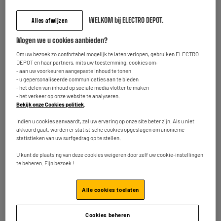
Betaal dit toestel in onze winkels
met ecocheques
WELKOM bij ELECTRO DEPOT.
Alles afwijzen
Meer info
Mogen we u cookies aanbieden?
Terugname van uw oud toestel
Om uw bezoek zo confortabel mogelijk te laten verlopen, gebruiken ELECTRO
We nemen uw oud toestel
gratis
terug mee.
DEPOT en haar partners, mits uw toestemming, cookies om:
Meer weten
- aan uw voorkeuren aangepaste inhoud te tonen
- u gepersonaliseerde communicaties aan te bieden
- het delen van inhoud op sociale media vlotter te maken
Inbegrepen garantie :
2 jaar
- het verkeer op onze website te analyseren.
Tot
augustus 2028
Bekijk onze Cookies politiek
.
Onderdelen en werkuren.
Indien u cookies aanvaardt, zal uw ervaring op onze site beter zijn. Als u niet
akkoord gaat, worden er statistische cookies opgeslagen om anonieme
statistieken van uw surfgedrag op te stellen.
Kenmerken
U kunt de plaatsing van deze cookies weigeren door zelf uw cookie-instellingen
te beheren. Fijn bezoek !
Merk
SAMSUNG
Model
Galaxy A37
Alle cookies toelaten
Systeem
Android 16
Cookies beheren
Lanceringsjaar
2026