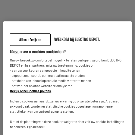
perfect geschikt voor uw
reinigingsapparaten zoals
waszuigers en
robotstofzuigers.
De specifieke formule
respecteert uw apparaten en
WELKOM bij ELECTRO DEPOT.
Alles afwijzen
reinigt uw vloeren grondig.
Mogen we u cookies aanbieden?
Het is de ideale partner voor
Om uw bezoek zo confortabel mogelijk te laten verlopen, gebruiken ELECTRO
uw dieptereinigingen en
DEPOT en haar partners, mits uw toestemming, cookies om:
zorgt tegelijkertijd voor een
- aan uw voorkeuren aangepaste inhoud te tonen
aangename geur in uw
- u gepersonaliseerde communicaties aan te bieden
interieur.
- het delen van inhoud op sociale media vlotter te maken
- het verkeer op onze website te analyseren.
Bekijk onze Cookies politiek
.
De kan heeft een inhoud van
0,5 liter.
Indien u cookies aanvaardt, zal uw ervaring op onze site beter zijn. Als u niet
akkoord gaat, worden er statistische cookies opgeslagen om anonieme
Naam van de fabrikant,
ELECTRO DEPOT FRANCE
statistieken van uw surfgedrag op te stellen.
bedrijfsnaam of geregistreerd
handelsmerk
U kunt de plaatsing van deze cookies weigeren door zelf uw cookie-instellingen
te beheren. Fijn bezoek !
Postadres
1 ROUTE DE VENDEVILLE