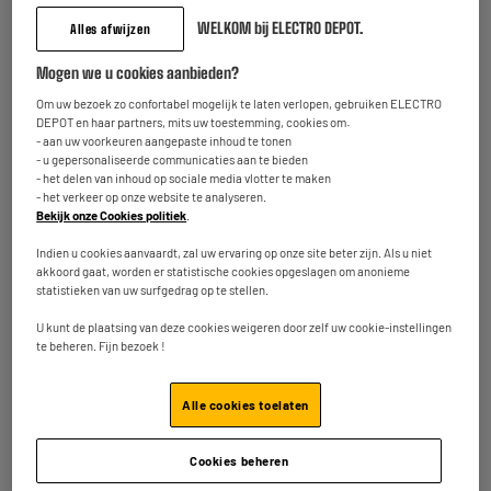
Weergave
Mechanisch
WELKOM bij ELECTRO DEPOT.
Alles afwijzen
Maximaal ondersteund
130kg
gewicht
Mogen we u cookies aanbieden?
Om uw bezoek zo confortabel mogelijk te laten verlopen, gebruiken ELECTRO
Graduatie (g)
100g
DEPOT en haar partners, mits uw toestemming, cookies om:
- aan uw voorkeuren aangepaste inhoud te tonen
Hoofdmateriaal
Staal
- u gepersonaliseerde communicaties aan te bieden
- het delen van inhoud op sociale media vlotter te maken
Impedantiemeter
Nee
- het verkeer op onze website te analyseren.
Bekijk onze Cookies politiek
.
Batterijen meegeleverd
Nee
Indien u cookies aanvaardt, zal uw ervaring op onze site beter zijn. Als u niet
Aanvullende kenmerken
akkoord gaat, worden er statistische cookies opgeslagen om anonieme
Ontdek ons merk en onze Be
statistieken van uw surfgedrag op te stellen.
you-producten
U kunt de plaatsing van deze cookies weigeren door zelf uw cookie-instellingen
te beheren. Fijn bezoek !
Afmetingen product
H 5,1 cm x L 28,3 cm x D 29,2
cm
Alle cookies toelaten
Afmetingen pakje
H 5,7 cm x L 30 cm x W 29,2
cm
Cookies beheren
Brutogewicht
2,1kg