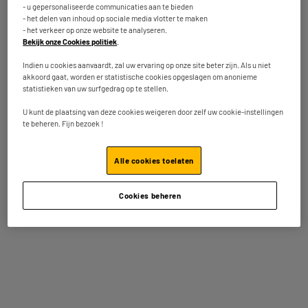
- u gepersonaliseerde communicaties aan te bieden
- het delen van inhoud op sociale media vlotter te maken
- het verkeer op onze website te analyseren.
Bekijk onze Cookies politiek
.
ECOCHEQUES
OP = OP
A
A
Indien u cookies aanvaardt, zal uw ervaring op onze site beter zijn. Als u niet
A
G
G
G
akkoord gaat, worden er statistische cookies opgeslagen om anonieme
statistieken van uw surfgedrag op te stellen.
U kunt de plaatsing van deze cookies weigeren door zelf uw cookie-instellingen
te beheren. Fijn bezoek !
Wasmachine frontlader 9 kg
LG 55QNED70 - TV 55" 4K
Alle cookies toelaten
VALBERG WF 914 A-10 SD
QNED SMART
W566C
★★★★★
★★★★★
★★★★★
★★★★★
Cookies beheren
4.7
4.3
279
399
€95
€95