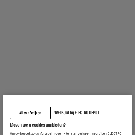
Vaak samen gekocht
Batterij ELECTRO
Universele
DÉPÔT Alkaline LR3 x 4
batterijentester
WELKOM bij ELECTRO DEPOT.
Alles afwijzen
XANLITE
0
5
€95
€58
Mogen we u cookies aanbieden?
Om uw bezoek zo confortabel mogelijk te laten verlopen, gebruiken ELECTRO