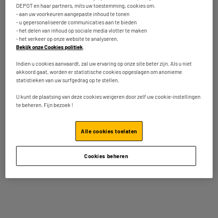
Totaalbedrag :
6.53€
DEPOT en haar partners, mits uw toestemming, cookies om:
- aan uw voorkeuren aangepaste inhoud te tonen
- u gepersonaliseerde communicaties aan te bieden
Voeg deze 2 artikelen toe in uw mandje
- het delen van inhoud op sociale media vlotter te maken
- het verkeer op onze website te analyseren.
Bekijk onze Cookies politiek
.
Indien u cookies aanvaardt, zal uw ervaring op onze site beter zijn. Als u niet
akkoord gaat, worden er statistische cookies opgeslagen om anonieme
statistieken van uw surfgedrag op te stellen.
Kenmerken
U kunt de plaatsing van deze cookies weigeren door zelf uw cookie-instellingen
Merk
ELECTRO DEPOT
te beheren. Fijn bezoek !
Type
LR3
Alle cookies toelaten
Oplaadbaar
Nee
Aantal batterijen
4
Cookies beheren
Waarschuwing
Gevaar. Volg de
waarschuwingen bij gebruik.
Naam van de fabrikant,
ELECTRO DEPOT FRANCE
bedrijfsnaam of geregistreerd