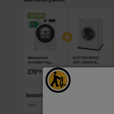
ECOCHEQUES
A
A
G
Wasmachine
ELECTRO DEPOT
frontlader 9 kg
ANTI-VIBRATIE
VALBERG WF 914 A-10
TAPIJT
279
9
€95
€45
SD W566C
Kenmerken
Merk
V