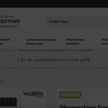
Uw Winkel :
OOSTENDE
Aanpassen
 elektro
Lichaamsverzorging,
Smartphone,
Mul
en
Huishouden
Mobiliteit
Gam
Frontlader
Wasmachine frontlader 9 kg VALBERG WF 914 A-10 SD W566C
Let op, geld lenen kost ook geld.
E DUUR van 1.500,00 EUR aan een JAARLIJKS KOSTENPERCENTAGE van 14,50% 
uct
ECOCHEQUES