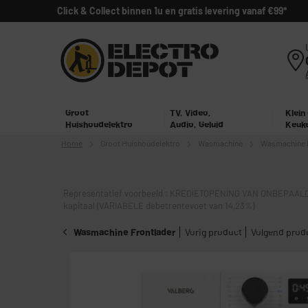
Click & Collect binnen 1u en gratis levering vanaf €99*
Groot
TV, Video,
Klein
Huishoudelektro
Audio, Geluid
Keuk
Home
Groot
Huishoudelektro
Wasmachine
Wasmachine 
Representatief voorbeeld : KREDIETOPENING VAN ONBEPAALD
kapitaal (VARIABELE debetrentevoet van 14,23%)
Wasmachine Frontlader
Vorig product
Volgend prod