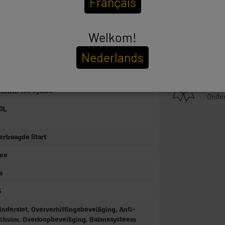
Français
ooraan
met 
Meer 
kg
Welkom!
Teru
 400t
We ne
Nederlands
4L
Meer 
Inbe
Tot
a
4kWh/100 cycles
Onder
0L
ertraagde Start
ee
a
5
inderslot, Oververhittingsbeveiliging, Anti-
chuim, Overloopbeveiliging, Balanssysteem