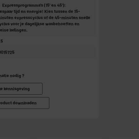
 Expressprogramma's (15' en 45'):
espaar tijd en energie! Kies tussen de 15-
inuten expresscyclus of de 45-minuten snelle
yclus voor je dagelijkse wasbehoeften en
leine ladingen.
.5
0015725
matie nodig ?
ke kennisgeving
product downloaden