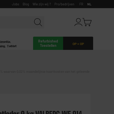
Jobs
Blog
Wie zijn wij ?
Pro/bedrijven
FR
NL
Refurbished
timedia,
OP = OP
Toestellen
ing, Tablet
waarvan 0,02% maandelijkse kaartkosten van het geleende