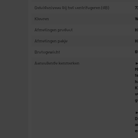
Geluidsniveau bij het centrifugeren (dB)
7
Kleuren
W
Afmetingen product
H
Afmetingen pakje
H
Brutogewicht
6
Aanvullende kenmerken
►
M
t
h
K
v
g
►
D
a
e