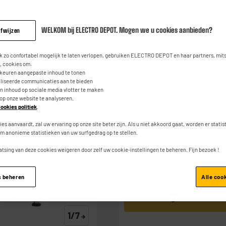
Wasmachine fron
A-10 SD W566C
WELKOM bij ELECTRO DEPOT. Mogen we u cookies aanbieden?
afwijzen
4.7
(88)
Contac
Lees
88
279
beoordeli
€
95
 zo confortabel mogelijk te laten verlopen, gebruiken ELECTRO DEPOT en haar partners, mit
Dezelfde
 cookies om:
paginalink.
rkeuren aangepaste inhoud te tonen
aliseerde communicaties aan te bieden
1
€
Waarvan
an inhoud op sociale media vlotter te maken
 op onze website te analyseren.
ookies politiek
.
Product Info Fiche
ies aanvaardt, zal uw ervaring op onze site beter zijn. Als u niet akkoord gaat, worden er stati
m anonieme statistieken van uw surfgedrag op te stellen.
atsing van deze cookies weigeren door zelf uw cookie-instellingen te beheren. Fijn bezoek !
s beheren
Alle coo
Toevoegen aan mand
1/7