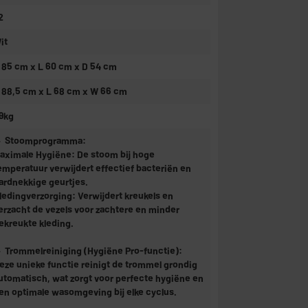
2
it
 85 cm x L 60 cm x D 54 cm
 88,5 cm x L 68 cm x W 66 cm
9kg
 Stoomprogramma:
aximale Hygiëne: De stoom bij hoge
emperatuur verwijdert effectief bacteriën en
ardnekkige geurtjes.
ledingverzorging: Verwijdert kreukels en
erzacht de vezels voor zachtere en minder
ekreukte kleding.
 Trommelreiniging (Hygiëne Pro-functie):
eze unieke functie reinigt de trommel grondig
utomatisch, wat zorgt voor perfecte hygiëne en
en optimale wasomgeving bij elke cyclus.