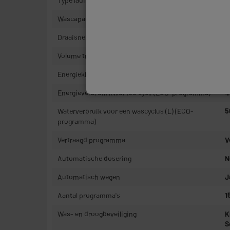
Type lading
V
Wascapaciteit (kg)
9
Draaisnelheid
1
Volume trommel
6
Energieklasse
A
Energieverbruik kWu/100 cycli (ECO-programma)
4
Waterverbruik voor een wascyclus (L) (ECO-
5
programma)
Vertraagd programma
V
Automatische dosering
N
Automatisch wegen
J
Aantal programma's
1
Was- en droogbeveiliging
K
S