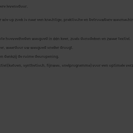
ere levensduur.
wie op zoek is naar een krachtige, praktische en betrouwbare wasmachin
ote hoeveelheden wasgoed in één keer, zoals donsdeken en zwaar textiel.
oer, waardoor uw wasgoed sneller droogt.
en dankzij de ruime deuropening.
extiel (katoen, synthetisch, fijnwas, snelprogramma) voor een optimale ver