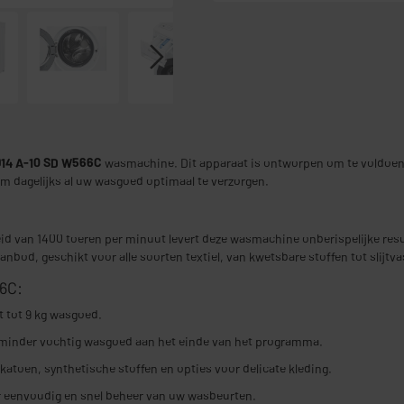
14 A-10 SD W566C
wasmachine. Dit apparaat is ontworpen om te voldoe
m dagelijks al uw wasgoed optimaal te verzorgen.
id van 1400 toeren per minuut levert deze wasmachine onberispelijke result
nbod, geschikt voor alle soorten textiel, van kwetsbare stoffen tot slijtva
6C:
t tot 9 kg wasgoed.
 minder vochtig wasgoed aan het einde van het programma.
katoen, synthetische stoffen en opties voor delicate kleding.
or eenvoudig en snel beheer van uw wasbeurten.