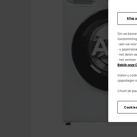
Alles 
Om uw bezoek
toestemming,
- aan uw voo
- u geperson
- het delen v
- het verkeer
Bekijk onze C
Indien u cook
opgeslagen o
U kunt de pla
Cookie