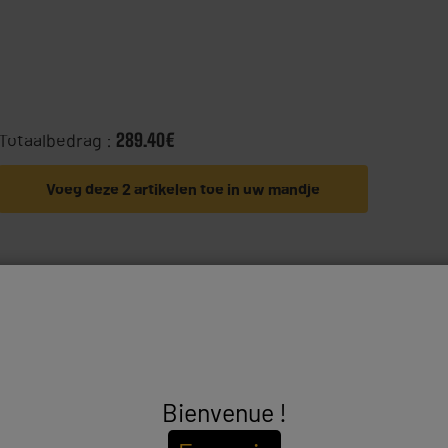
Totaalbedrag :
289.40€
Voeg deze 2 artikelen toe in uw mandje
Bienvenue !
ALBERG
Betaa