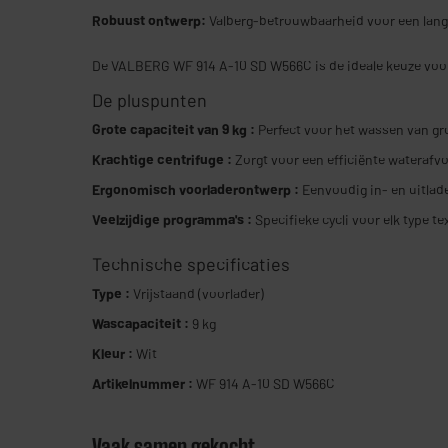
Robuust ontwerp:
Valberg-betrouwbaarheid voor een lang
De VALBERG WF 914 A-10 SD W566C is de ideale keuze voor 
De pluspunten
Grote capaciteit van 9 kg :
Perfect voor het wassen van gr
Krachtige centrifuge :
Zorgt voor een efficiënte waterafv
Ergonomisch voorladerontwerp :
Eenvoudig in- en uitlad
Veelzijdige programma's :
Specifieke cycli voor elk type t
Technische specificaties
Type :
Vrijstaand (voorlader)
Wascapaciteit :
9 kg
Kleur :
Wit
Artikelnummer :
WF 914 A-10 SD W566C
Vaak samen gekocht