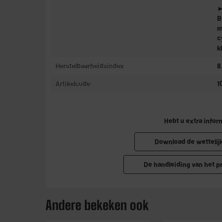
►
B
m
c
k
Herstelbaarheidsindex
8
Artikelcode
1
Hebt u extra infor
Download de wettelij
De handleiding van het 
Andere bekeken ook