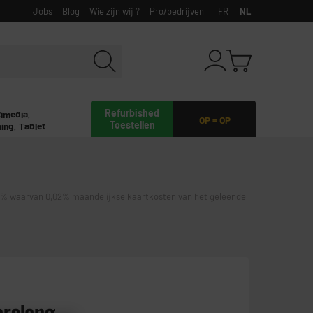
Jobs
Blog
Wie zijn wij ?
Pro/bedrijven
FR
NL
Refurbished
timedia,
OP = OP
Toestellen
ing, Tablet
waarvan 0,02% maandelijkse kaartkosten van het geleende