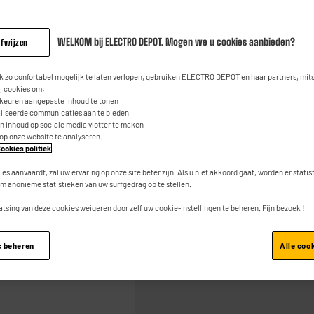
Uittrekbare afvo
3.9
(126)
Conta
Lees
126
WELKOM bij ELECTRO DEPOT. Mogen we u cookies aanbieden?
afwijzen
3
€
95
beoordeli
Dezelfde
paginalink.
 zo confortabel mogelijk te laten verlopen, gebruiken ELECTRO DEPOT en haar partners, mit
 cookies om:
rkeuren aangepaste inhoud te tonen
aliseerde communicaties aan te bieden
an inhoud op sociale media vlotter te maken
 op onze website te analyseren.
ookies politiek
.
ies aanvaardt, zal uw ervaring op onze site beter zijn. Als u niet akkoord gaat, worden er stati
Toevoegen aan mand
m anonieme statistieken van uw surfgedrag op te stellen.
atsing van deze cookies weigeren door zelf uw cookie-instellingen te beheren. Fijn bezoek !
s beheren
Alle coo