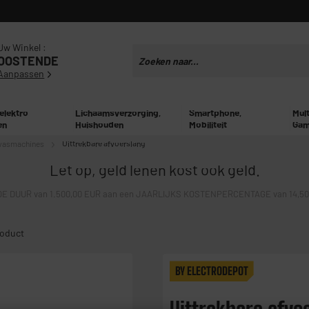
Uw Winkel :
OOSTENDE
Aanpassen
 elektro
Lichaamsverzorging,
Smartphone,
Mul
en
Huishouden
Mobiliteit
Gam
wasmachines
Uittrekbare afvoerslang
Let op, geld lenen kost ook geld.
E DUUR van 1.500,00 EUR aan een JAARLIJKS KOSTENPERCENTAGE van 14,50% 
roduct
BY ELECTRODEPOT