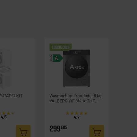
ECOCHEQUES
A
A
G
PSTAPELKIT
Wasmachine frontlader 8 kg
VALBERG WF 814 A-30 F
S566C
★★★★
★★★★
★★★★★
★★★★★
4.5
4.7
299
€95