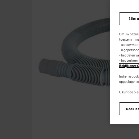
Alles 
Om uw bezoek
toestemming,
- aan uw voo
- u geperson
- het delen v
- het verkeer
Bekijk onze C
Indien u cook
opgeslagen o
U kunt de pla
Cookie