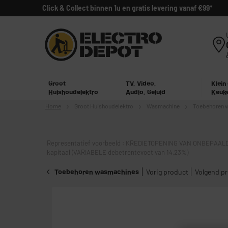
Click & Collect binnen 1u en gratis levering vanaf €99*
Groot
TV, Video,
Klein
Huishoudelektro
Audio, Geluid
Keuk
Home
Groot
Huishoudelektro
Wasmachine
Toebehoren 
Representatief voorbeeld : KREDIETOPENING VAN ONBEPAALD
kapitaal (VARIABELE debetrentevoet van 14,23%)
Toebehoren wasmachines
Vorig product
Volgend p