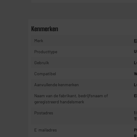
Kenmerken
Merk
E
Producttype
U
Gebruik
L
Compatibel
W
Aanvullende kenmerken
L
Naam van de fabrikant, bedrijfsnaam of
E
geregistreerd handelsmerk
Postadres
1
T
E-mailadres
P
R