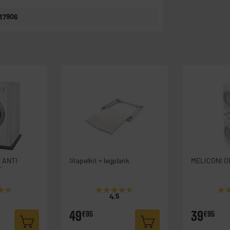
37906
 ANTI-
Stapelkit + legplank
MELICONI O
T
★★
★★
★★★★★
★★★★★
★
★
4.5
49
39
€95
€95