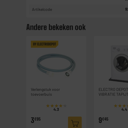
Artikelcode
9
Andere bekeken ook
BY ELECTRODEPOT
Verlengstuk voor
ELECTRO DEPOT
toevoerbuis
VIBRATIE TAPIJ
★★★★★
★★★★★
★★★
★★★
4.3
4.4
3
9
€95
€45