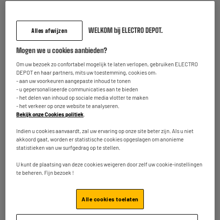
OP = OP
Robotstofzuiger IROBOT Roomba Plus 405 Combo
WELKOM bij ELECTRO DEPOT.
Alles afwijzen
Robot
Type robot : Robotstofzuiger Met Afvoerstation
Mogen we u cookies aanbieden?
Technologie : Laser
Om uw bezoek zo confortabel mogelijk te laten verlopen, gebruiken ELECTRO
Gebruik : Harde Vloeren
DEPOT en haar partners, mits uw toestemming, cookies om:
- aan uw voorkeuren aangepaste inhoud te tonen
199
€
95
- u gepersonaliseerde communicaties aan te bieden
Vergelijk
- het delen van inhoud op sociale media vlotter te maken
Betaal in
meerdere keren
- het verkeer op onze website te analyseren.
Op voorraad te Oostende
Bekijk onze Cookies politiek
.
Bestel en haal na 1u gratis af
Beschikbaar voor levering
Indien u cookies aanvaardt, zal uw ervaring op onze site beter zijn. Als u niet
akkoord gaat, worden er statistische cookies opgeslagen om anonieme
statistieken van uw surfgedrag op te stellen.
U kunt de plaatsing van deze cookies weigeren door zelf uw cookie-instellingen
BY ELECTRODEPOT
te beheren. Fijn bezoek !
Vlekkenreiniger SPOTCLEAN VALBERG
Type product : Vlekverwijderaar Reiniger
Alle cookies toelaten
Gebruik : Tapijten, Vloerkleden, Auto'S,
Sofa'S
Functies : Vlekkenreiniger