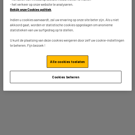
360° draaibaar snoer
Ja
- het verkeer op onze website te analyseren.
Bekijk onze Cookies politiek
.
Afmetingen product
H 29,7 cm x L 7,5 cm x D 3,2
cm
Indien u cookies aanvaardt, zal uw ervaring op onze site beter zijn. Als u niet
akkoord gaat, worden er statistische cookies opgeslagen om anonieme
statistieken van uw surfgedrag op te stellen.
Afmetingen pakje
H 29,7 cm x L 7,5 cm x W 3,2
cm
U kunt de plaatsing van deze cookies weigeren door zelf uw cookie-instellingen
te beheren. Fijn bezoek !
Brutogewicht
0,5kg
Nettogewicht
0,382kg
Alle cookies toelaten
Artikelcode
976516
Cookies beheren
Andere bekeken ook