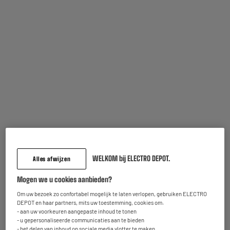
Terugname van uw oud toestel
We nemen uw oud toestel
gratis
terug mee.
Meer weten
Inbegrepen garantie :
2 jaar
Tot
augustus 2028
Onderdelen en werkuren.
WELKOM bij ELECTRO DEPOT.
Kenmerken
Alles afwijzen
Mogen we u cookies aanbieden?
Toesteltype
Krultang
Om uw bezoek zo confortabel mogelijk te laten verlopen, gebruiken ELECTRO
Vermogen (W)
25W
DEPOT en haar partners, mits uw toestemming, cookies om:
- aan uw voorkeuren aangepaste inhoud te tonen
Lengte van de snoer
1,8m
- u gepersonaliseerde communicaties aan te bieden
- het delen van inhoud op sociale media vlotter te maken