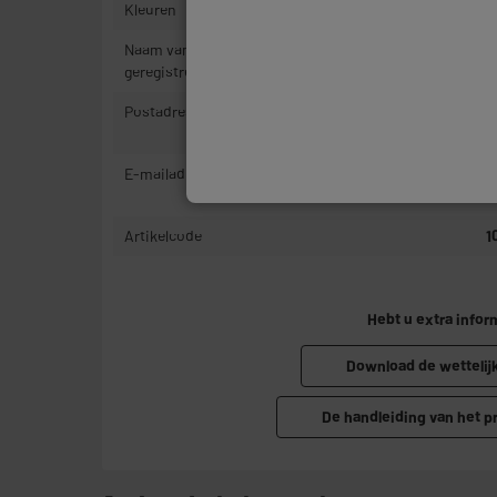
Kleuren
Z
Naam van de fabrikant, bedrijfsnaam of
E
geregistreerd handelsmerk
Postadres
1
T
E-mailadres
P
R
Artikelcode
1
Hebt u extra infor
Download de wettelij
De handleiding van het 