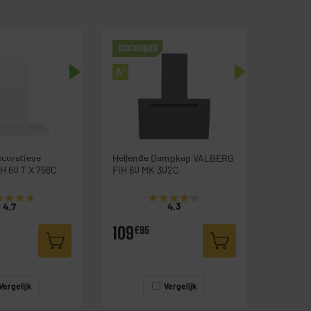
ECOCHEQUES
A
+
coratieve
Hellende Dampkap VALBERG
pkap TSH 60 T X 756C
FIH 60 MK 302C
★★★★
★★★★
★★★★★
★★★★★
4.7
4.3
109
€95
Vergelijk
Vergelijk