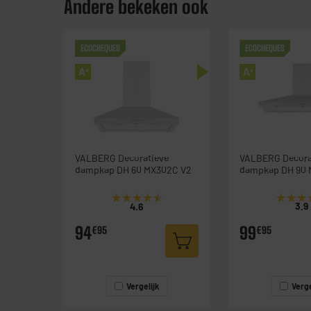
Andere bekeken ook
ECOCHEQUES
ECOCHEQUES
A
A
+
+
VALBERG Decoratieve
VALBERG Decora
dampkap DH 60 MX302C V2
dampkap DH 90 
★★★★★
★★★★★
★★★
★★★
4.6
3.9
94
99
€95
€95
Vergelijk
Verge