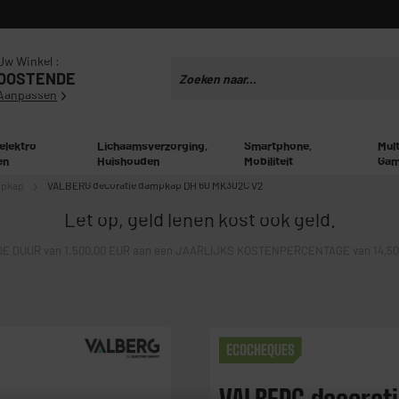
Uw Winkel :
OOSTENDE
Aanpassen
 elektro
Lichaamsverzorging,
Smartphone,
Mul
en
Huishouden
Mobiliteit
Gam
mpkap
VALBERG decoratie dampkap DH 60 MK302C V2
Let op, geld lenen kost ook geld.
E DUUR van 1.500,00 EUR aan een JAARLIJKS KOSTENPERCENTAGE van 14,50% 
ECOCHEQUES