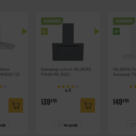
ECOCHEQUES
ECOCHEQUES
A
A
+
++
tieve
Dampkap schuin VALBERG
VALBERG De
MX302C V2
FIH 90 MK 302C
dam
★★
★★
★★★★★
★★★★★
★
★
4.3
139
149
€95
€95
lijk
Vergelijk