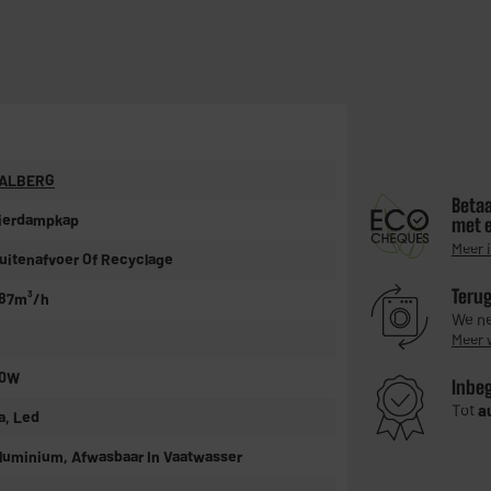
ALBERG
Betaa
ierdampkap
met 
Meer 
uitenafvoer Of Recyclage
Teru
87m³/h
We ne
Meer 
0W
Inbe
Tot
a
a, Led
luminium, Afwasbaar In Vaatwasser