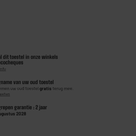
l dit toestel in onze winkels
ecocheques
info
gname van uw oud toestel
men uw oud toestel
gratis
terug mee.
weten
grepen garantie :
2 jaar
ugustus 2028