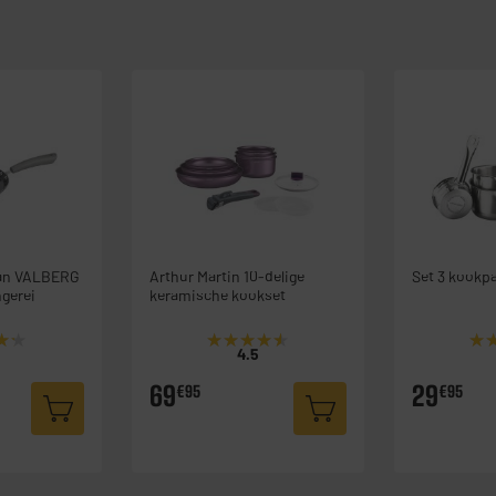
an VALBERG
Arthur Martin 10-delige
Set 3 kookp
ngerei
keramische kookset
★★
★★
★★★★★
★★★★★
★
★
4.5
69
29
€95
€95