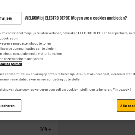
VALBERG decorat
V2
WELKOM bij ELECTRO DEPOT. Mogen we u cookies aanbieden?
afwijzen
4.2
(19)
Contac
Lees
19
84
beoordeli
€
95
 zo confortabel mogelijk te laten verlopen, gebruiken ELECTRO DEPOT en haar partners, mit
Dezelfde
 cookies om:
paginalink.
rkeuren aangepaste inhoud te tonen
aliseerde communicaties aan te bieden
1
€
Waarvan
an inhoud op sociale media vlotter te maken
Product Info Fiche
 op onze website te analyseren.
ookies politiek
.
ies aanvaardt, zal uw ervaring op onze site beter zijn. Als u niet akkoord gaat, worden er stati
m anonieme statistieken van uw surfgedrag op te stellen.
atsing van deze cookies weigeren door zelf uw cookie-instellingen te beheren. Fijn bezoek !
Toevoegen aan mand
s beheren
Alle coo
1/4