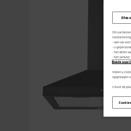
Alles 
Om uw bezoek
toestemming,
- aan uw voo
- u geperson
- het delen v
- het verkeer
Bekijk onze C
Indien u cook
opgeslagen o
U kunt de pla
Cookie