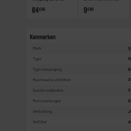
MK302C V2
bevestiging
84
9
€95
€90
ELECTRODEPOT
Kenmerken
Merk
V
Type
S
Type aanzuiging
B
Maximaal luchtdebiet
3
Aantal snelheden
3
Motorvermogen
5
Verlichting
J
Vetfilter
A