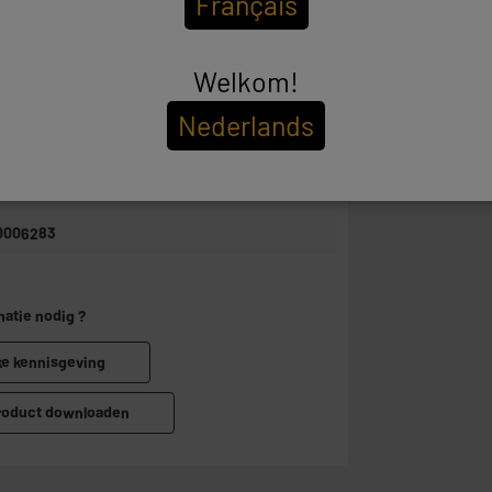
Français
wart
LECTRO DEPOT FRANCE
Welkom!
 ROUTE DE VENDEVILLE 59155 FACHES
Nederlands
HUMESNIL
RODUCTSUPPORT@CONTACT.ELECTRODEPOT.F
0006283
matie nodig ?
ke kennisgeving
product downloaden