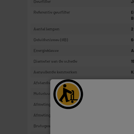
Geurfilter
J
Referentie geurfilter
E
B
Aantal lampen
2
Geluidsniveau (dB)
6
Energieklasse
A
Diameter van de schede
1
Aanvullende kenmerken
K
Afstandsbediening
N
Motorloos
N
Afmetingen product
H
Afmetingen pakje
H
Brutogewicht
1