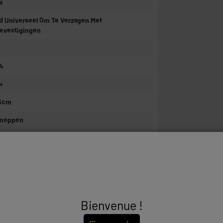
a
d Universeel Om Te Verzagen Met
evestigingen
4
+
5cm
noppen
ee
ee
 96,5 cm x L 60 cm x D 50 cm
 56 cm x L 66 cm x W 31 cm
Bienvenue !
2kg