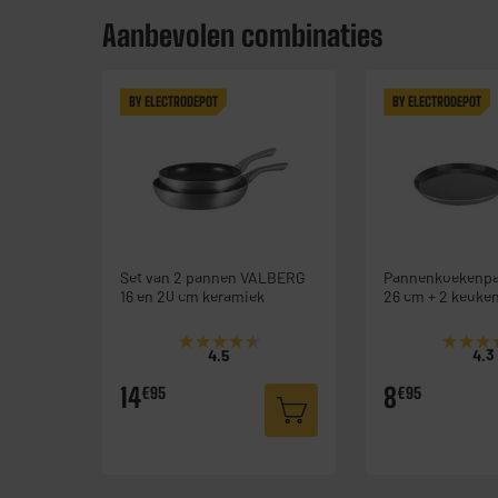
Aanbevolen combinaties
BY ELECTRODEPOT
BY ELECTRODEPOT
Set van 2 pannen VALBERG
Pannenkoekenp
16 en 20 cm keramiek
26 cm + 2 keuke
★★★★★
★★★★★
★★★
★★★
4.5
4.3
14
8
€95
€95