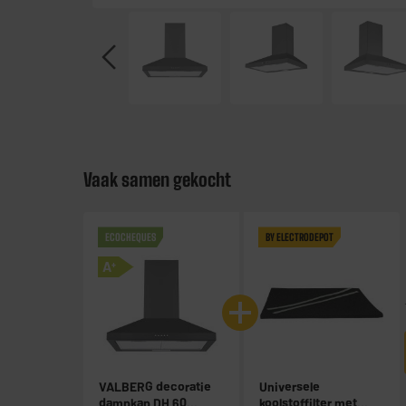
Vaak samen gekocht
ECOCHEQUES
BY ELECTRODEPOT
A
+
VALBERG decoratie
Universele
dampkap DH 60
koolstoffilter met