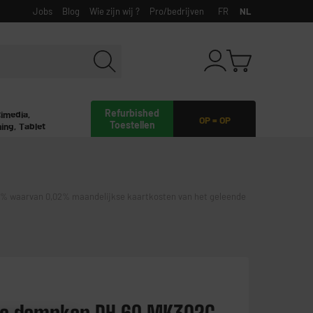
Jobs
Blog
Wie zijn wij ?
Pro/bedrijven
FR
NL
Refurbished
timedia,
OP = OP
Toestellen
ing, Tablet
waarvan 0,02% maandelijkse kaartkosten van het geleende