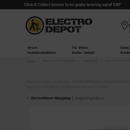
Click & Collect binnen 1u en gratis levering vanaf €99*
Groot
TV, Video,
Klein
Huishoudelektro
Audio, Geluid
Keuk
Home
Groot
Huishoudelektro
Dampkap
Decoratieve da
Representatief voorbeeld : KREDIETOPENING VAN ONBEPAALD
kapitaal (VARIABELE debetrentevoet van 14,23%)
Decoratieve dampkap
Volgend product