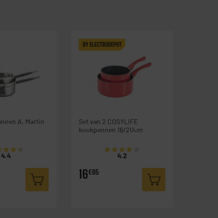
BY ELECTRODEPOT
annen A. Martin
Set van 2 COSYLIFE
kookpannen 16/20cm
★★★★
★★★★
★★★★★
★★★★★
4.4
4.2
16
€95