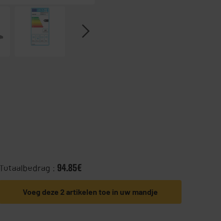
Totaalbedrag :
94.85€
Voeg deze 2 artikelen toe in uw mandje