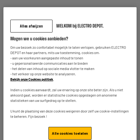
Totaalbedrag :
41.25€
WELKOM bij ELECTRO DEPOT.
Alles afwijzen
Voeg deze 3 artikelen toe in uw mandje
Mogen we u cookies aanbieden?
Om uw bezoek zo confortabel mogelijk te laten verlopen, gebruiken ELECTRO
DEPOT en haar partners, mits uw toestemming, cookies om:
Inbegrepen garantie :
2 jaar
- aan uw voorkeuren aangepaste inhoud te tonen
Tot
augustus 2028
- u gepersonaliseerde communicaties aan te bieden
- het delen van inhoud op sociale media vlotter te maken
- het verkeer op onze website te analyseren.
Bekijk onze Cookies politiek
.
Kenmerken
Indien u cookies aanvaardt, zal uw ervaring op onze site beter zijn. Als u niet
akkoord gaat, worden er statistische cookies opgeslagen om anonieme
Merk
COSYLIFE
statistieken van uw surfgedrag op te stellen.
Vermogen (W)
1 800W
U kunt de plaatsing van deze cookies weigeren door zelf uw cookie-instellingen
te beheren. Fijn bezoek !
Aantal personen
3
Opening op 180°
Nee
Alle cookies toelaten