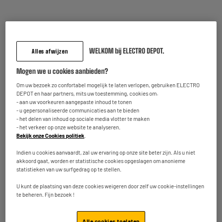
E-mailadres
PRODUCTSUPPORT@CONTAC
T.ELECTRODEPOT.FR
Artikelcode
937913
WELKOM bij ELECTRO DEPOT.
Alles afwijzen
Andere bekeken ook
Mogen we u cookies aanbieden?
Om uw bezoek zo confortabel mogelijk te laten verlopen, gebruiken ELECTRO
DEPOT en haar partners, mits uw toestemming, cookies om:
- aan uw voorkeuren aangepaste inhoud te tonen
BY ELECTRODEPOT
- u gepersonaliseerde communicaties aan te bieden
- het delen van inhoud op sociale media vlotter te maken
- het verkeer op onze website te analyseren.
Bekijk onze Cookies politiek
.
Universele koolstoffilter met
Afvoerbuis diameter 102 cm
Indien u cookies aanvaardt, zal uw ervaring op onze site beter zijn. Als u niet
bevestiging ELECTRODEPOT
akkoord gaat, worden er statistische cookies opgeslagen om anonieme
statistieken van uw surfgedrag op te stellen.
★★★★★
★★★★★
★★★★★
★★★★★
3.5
4.2
U kunt de plaatsing van deze cookies weigeren door zelf uw cookie-instellingen
te beheren. Fijn bezoek !
9
6
€90
€95
Alle cookies toelaten