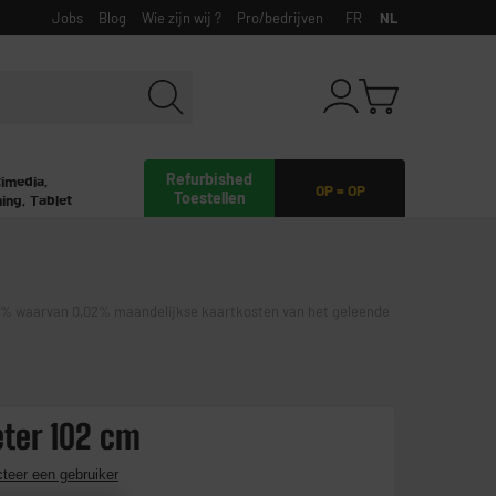
Jobs
Blog
Wie zijn wij ?
Pro/bedrijven
FR
NL
Refurbished
timedia,
OP = OP
Toestellen
ing, Tablet
waarvan 0,02% maandelijkse kaartkosten van het geleende
eter 102 cm
teer een gebruiker