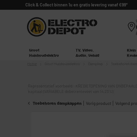
Click & Collect binnen 1u en gratis levering vanaf €99*
Groot
TV, Video,
Klein
Huishoudelektro
Audio, Geluid
Keuk
Home
Groot
Huishoudelektro
Dampkap
Toebehoren da
Representatief voorbeeld : KREDIETOPENING VAN ONBEPAALD
kapitaal (VARIABELE debetrentevoet van 14,23%)
Toebehoren dampkappen
Vorig product
Volgend pr