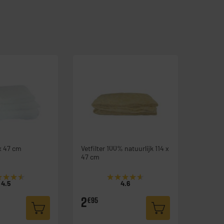
 x 47 cm
Vetfilter 100% natuurlijk 114 x
47 cm
★★★★
★★★★
★★★★★
★★★★★
4.5
4.6
2
€95