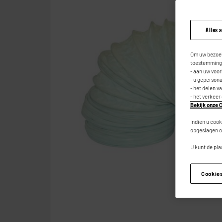
Alles 
Om uw bezoek
toestemming,
- aan uw voo
- u geperson
- het delen v
- het verkeer
Bekijk onze C
Indien u cook
opgeslagen o
U kunt de pla
Cookie