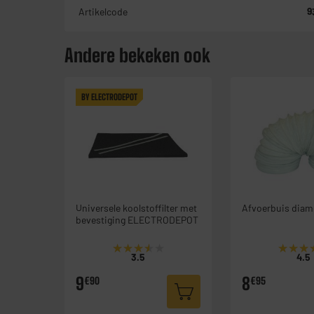
Artikelcode
9
Andere bekeken ook
BY ELECTRODEPOT
Universele koolstoffilter met
Afvoerbuis diam
bevestiging ELECTRODEPOT
★★★★★
★★★★★
★★★
★★★
3.5
4.5
9
8
€90
€95