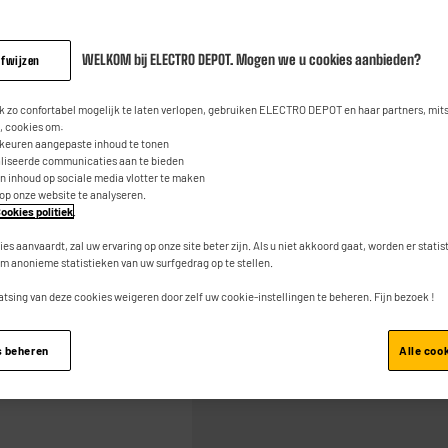
47
6
€
95
beoordeli
Dezelfde
paginalink.
WELKOM bij ELECTRO DEPOT. Mogen we u cookies aanbieden?
afwijzen
 zo confortabel mogelijk te laten verlopen, gebruiken ELECTRO DEPOT en haar partners, mit
 cookies om:
rkeuren aangepaste inhoud te tonen
aliseerde communicaties aan te bieden
an inhoud op sociale media vlotter te maken
 op onze website te analyseren.
Toevoegen aan mand
ookies politiek
.
ies aanvaardt, zal uw ervaring op onze site beter zijn. Als u niet akkoord gaat, worden er stati
m anonieme statistieken van uw surfgedrag op te stellen.
atsing van deze cookies weigeren door zelf uw cookie-instellingen te beheren. Fijn bezoek !
s beheren
Alle coo