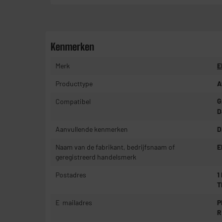
Kenmerken
Merk
E
Producttype
A
Compatibel
G
D
Aanvullende kenmerken
D
Naam van de fabrikant, bedrijfsnaam of
E
geregistreerd handelsmerk
Postadres
1
T
E-mailadres
P
R