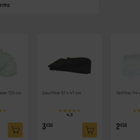
37912
eter 125 cm
Geurfilter 57 x 47 cm
Vetfilter 114
★★
★★
★★★★★
★★★★★
★
★
4.3
3
2
€50
€50