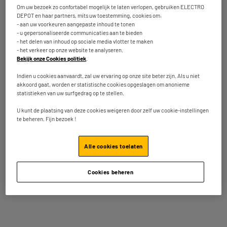
Om uw bezoek zo confortabel mogelijk te laten verlopen, gebruiken ELECTRO
Totaalbedrag :
63.90€
DEPOT en haar partners, mits uw toestemming, cookies om:
- aan uw voorkeuren aangepaste inhoud te tonen
- u gepersonaliseerde communicaties aan te bieden
Voeg deze 2 artikelen toe in uw mandje
- het delen van inhoud op sociale media vlotter te maken
- het verkeer op onze website te analyseren.
Bekijk onze Cookies politiek
.
Indien u cookies aanvaardt, zal uw ervaring op onze site beter zijn. Als u niet
Inbegrepen garantie :
2 jaar
akkoord gaat, worden er statistische cookies opgeslagen om anonieme
statistieken van uw surfgedrag op te stellen.
Tot
augustus 2028
Onderdelen en werkuren.
U kunt de plaatsing van deze cookies weigeren door zelf uw cookie-instellingen
te beheren. Fijn bezoek !
Kenmerken
Alle cookies toelaten
Merk
ECHO
Cookies beheren
Type
Smartwatch
Resolutie
466x466
Capaciteit van de batterij
200