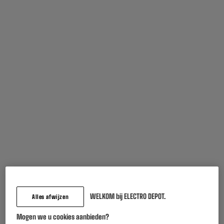
Vaak samen gekocht
ECHO Rainbow Sunset
Reinigingsset APM
Smartwatch - Lederen
Monitor TV (gel + doek)
WELKOM bij ELECTRO DEPOT.
Alles afwijzen
Bandje
58
4
€95
€95
Mogen we u cookies aanbieden?