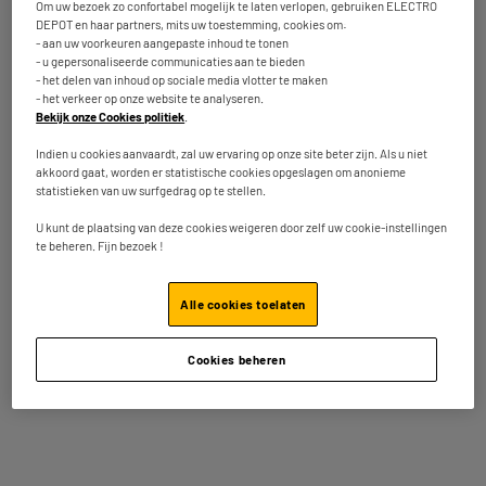
Om uw bezoek zo confortabel mogelijk te laten verlopen, gebruiken ELECTRO
Kenmerken
DEPOT en haar partners, mits uw toestemming, cookies om:
- aan uw voorkeuren aangepaste inhoud te tonen
Merk
EPSON
- u gepersonaliseerde communicaties aan te bieden
- het delen van inhoud op sociale media vlotter te maken
- het verkeer op onze website te analyseren.
Type inktpatroon (printer)
Met Reservoirs
Bekijk onze Cookies politiek
.
Referenties patronen
T104 / 963773 /4/5/6
Indien u cookies aanvaardt, zal uw ervaring op onze site beter zijn. Als u niet
akkoord gaat, worden er statistische cookies opgeslagen om anonieme
Afdrukformaat
Tot A4
statistieken van uw surfgedrag op te stellen.
Wifi
Ja
U kunt de plaatsing van deze cookies weigeren door zelf uw cookie-instellingen
te beheren. Fijn bezoek !
Bluetooth
Ja
Compatibiliteit PC/MAC
Google Cloud Print, Epson
Alle cookies toelaten
Smart Panel, Epson Iprint
automatisch recto verso
Nee
Cookies beheren
Max afdrukkwaliteit
5760 X 1440 Dpi
Afdruksnelheid in zwart
10
(pagina's/min)