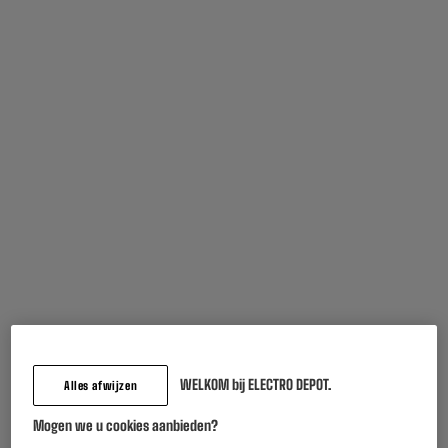
Multifunctionele
EPSON 104 MultiPack 4
printer EPSON EcoTank
kleuren (Cyaan,
ET-2861
Magenta, Geel, Zwart)
179
36
€95
€95
Totaalbedrag :
216.90€
Voeg deze 2 artikelen toe in uw mandje
Terugname van uw oud toestel
We nemen uw oud toestel
gratis
terug mee.
Meer weten
Inbegrepen garantie :
2 jaar
Tot
augustus 2028
WELKOM bij ELECTRO DEPOT.
Alles afwijzen
Onderdelen en werkuren.
Mogen we u cookies aanbieden?