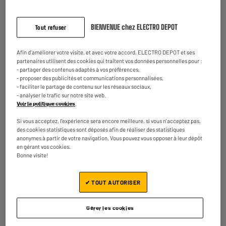
Point fort : Ecotank
Wifi : Oui
BIENVENUE chez ELECTRO DEPOT
Tout refuser
Recto verso auto : Manuel
228
€
95
Afin d'améliorer votre visite, et avec votre accord, ELECTRO DEPOT et ses
Comparer
Payer en
plusieurs fois
partenaires utilisent des cookies qui traitent vos données personnelles pour :
- partager des contenus adaptés à vos préférences,
Disponible à Oostende,
- proposer des publicités et communications personnalisées,
5 jours après votre commande
- offert
- faciliter le partage de contenu sur les réseaux sociaux,
Disponible pour livraison
- analyser le trafic sur notre site web.
Voir la politique cookies
.
Si vous acceptez, l'expérience sera encore meilleure, si vous n'acceptez pas,
des cookies statistiques sont déposés afin de réaliser des statistiques
anonymes à partir de votre navigation. Vous pouvez vous opposer à leur dépôt
EPSON 104 MultiPack 4 couleurs (Cyan, Magenta,
en gérant vos cookies.
Jaune, Noir)
Bonne visite!
Couleur : 4 Couleurs
Référence : T104
★★★★★
★★★★★
✔ TOUT AUTORISER
36
€
95
4.8
/5
(
67
)
Gérer les cookies
Comparer
En stock à Oostende
Commandez et retirez 1h après - offert