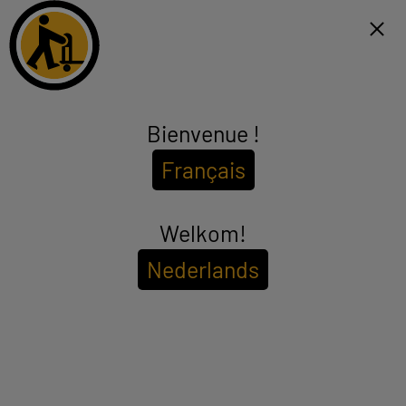
Click & Collect 1h et livraison gratuite dès 99€*
NL
Menu
Bienvenue !
Epson
Français
(22 produits)
Pour voir les
disponibilités de votre magasin
Welkom!
Entrez votre code postal ou ville
Nederlands
Filtrer
Trier
LIVRAISON GRATUITE
Imprimante EPSON EcoTank ET-2861 multifonction
à réservoir