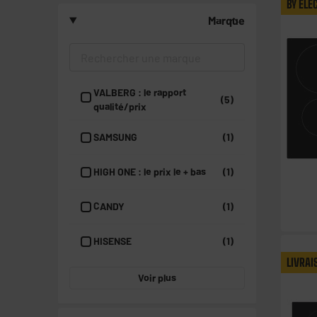
BY ELE
Marque
VALBERG : le rapport
(5)
qualité/prix
SAMSUNG
(1)
HIGH ONE : le prix le + bas
(1)
CANDY
(1)
HISENSE
(1)
LIVRAI
Voir plus