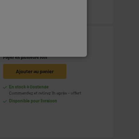
249
€
95
Payer en
plusieurs fois
Ajouter au panier
En stock à Oostende
Commandez et retirez 1h après - offert
Disponible pour livraison