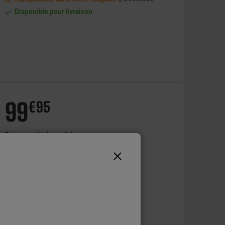
Disponible pour livraison
99
€
95
Payer en
plusieurs fois
Ajouter au panier
Disponible à Oostende,
5 jours après votre commande
- offert
Disponible pour livraison