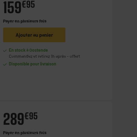
159
€
95
Payer en
plusieurs fois
Ajouter au panier
En stock à Oostende
Commandez et retirez 1h après - offert
Disponible pour livraison
289
€
95
Payer en
plusieurs fois