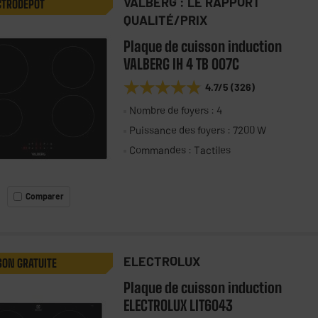
VALBERG : LE RAPPORT
CTRODEPOT
QUALITÉ/PRIX
Plaque de cuisson induction
VALBERG IH 4 TB 007C
★★★★★
★★★★★
4.7
/5
(
326
)
Nombre de foyers : 4
Puissance des foyers : 7200 W
Commandes : Tactiles
Comparer
ELECTROLUX
SON GRATUITE
Plaque de cuisson induction
ELECTROLUX LIT6043