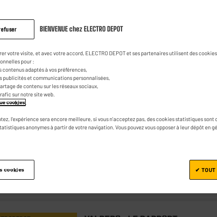
BIENVENUE chez ELECTRO DEPOT
refuser
HIGH ONE : LE PRIX LE + BAS
NS CHER
rer votre visite, et avec votre accord, ELECTRO DEPOT et ses partenaires utilisent des cookies 
Plaque de cuisson induction HIGH
onnelles pour :
ONE IH 3 TB 007C
s contenus adaptés à vos préférences,
es publicités et communications personnalisées,
★★★★★
★★★★★
e partage de contenu sur les réseaux sociaux,
4.6
/5
(
346
)
trafic sur notre site web.
Nombre de foyers : 3
ique cookies
.
Puissance des foyers : 7700 W
tez, l'expérience sera encore meilleure, si vous n'acceptez pas, des cookies statistiques sont 
statistiques anonymes à partir de votre navigation. Vous pouvez vous opposer à leur dépôt en g
Commandes : Tactiles
es cookies
✔ TOUT
Comparer