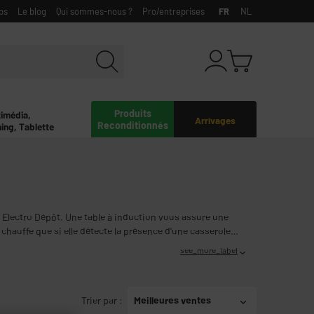
bs
Le blog
Qui sommes-nous ?
Pro/entreprises
FR
NL
Produits
timédia,
Arrivages
Reconditionnés
ing, Tablette
Electro Dépôt. Une table à induction vous assure une
chauffe que si elle détecte la présence d'une casserole
see_more_label
Trier par
:
Meilleures ventes