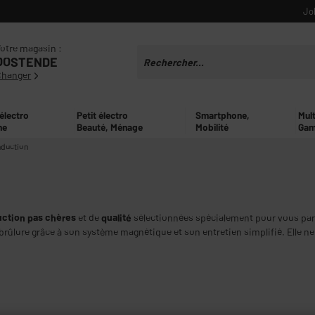
Jo
otre magasin :
OOSTENDE
Changer
 électro
Petit électro
Smartphone,
Mul
ne
Beauté, Ménage
Mobilité
Gam
nduction
duction pas chères
et de
qualité
sélectionnées spécialement pour vous par 
brûlure grâce à son système magnétique et son entretien simplifié. Elle ne 