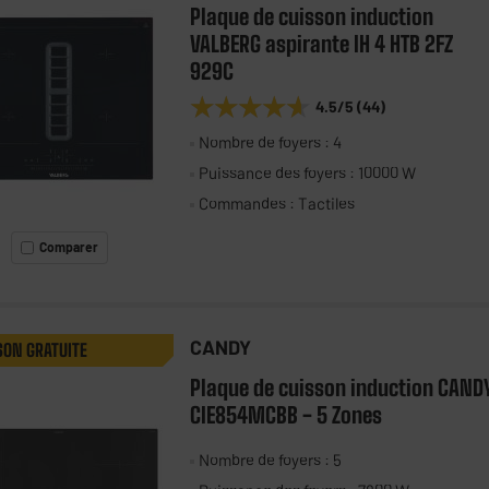
Plaque de cuisson induction
VALBERG aspirante IH 4 HTB 2FZ
929C
★★★★★
★★★★★
4.5
/5
(
44
)
Nombre de foyers : 4
Puissance des foyers : 10000 W
Commandes : Tactiles
Comparer
CANDY
SON GRATUITE
Plaque de cuisson induction CAND
CIE854MCBB - 5 Zones
Nombre de foyers : 5