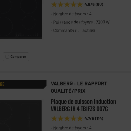
★★★★★
★★★★★
4.8
/5
(
60
)
Nombre de foyers : 4
Puissance des foyers : 7300 W
Commandes : Tactiles
Comparer
VALBERG : LE RAPPORT
AGE
QUALITÉ/PRIX
Plaque de cuisson induction
VALBERG IH 4 TB1FZS 007C
★★★★★
★★★★★
4.7
/5
(
114
)
Nombre de foyers : 4