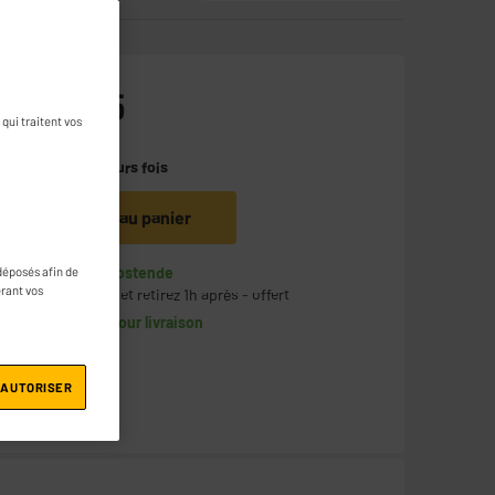
129
€
95
qui traitent vos
Payer en
plusieurs fois
Ajouter au panier
En stock à Oostende
déposés afin de
érant vos
Commandez et retirez 1h après - offert
Disponible pour livraison
 AUTORISER