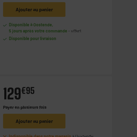
Ajouter au panier
Disponible à Oostende,
5 jours après votre commande
- offert
Disponible pour livraison
129
€
95
Payer en
plusieurs fois
Ajouter au panier
Indisponible dans notre magasin
à Oostende