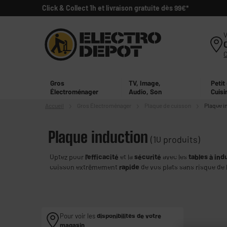
Click & Collect 1h et livraison gratuite dès 99€*
V
Gros
TV, Image,
Petit
Électroménager
Audio, Son
Cuisi
Accueil
Gros
Électroménager
Plaque de cuisson
Plaque i
Plaque induction
(10 produits)
Optez pour
l'efficacité
et la
sécurité
avec les
tables à in
cuisson extrêmement
rapide
de vos plats sans risque de 
sur la plaque, à vous la tranquillité !
Pour voir les
disponibilités de votre
magasin