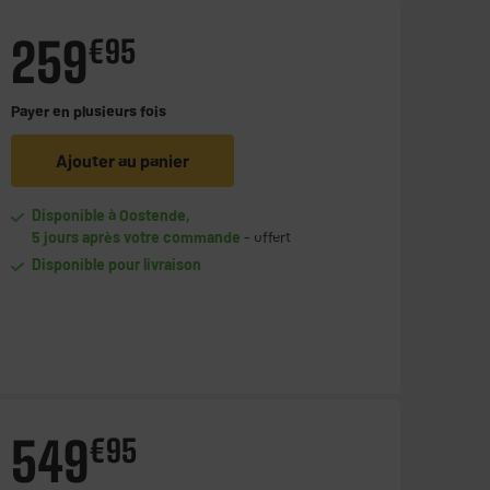
259
€
95
Payer en
plusieurs fois
Ajouter au panier
Disponible à Oostende,
5 jours après votre commande
- offert
Disponible pour livraison
549
€
95