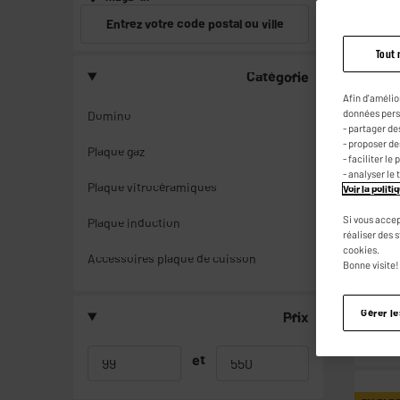
Entrez votre code postal ou ville
Tout 
Catégorie
LE MOI
Afin d'amélio
données pers
Domino
- partager de
- proposer d
Plaque gaz
- faciliter l
- analyser le 
Plaque vitrocéramiques
Voir la polit
Si vous accep
Plaque induction
réaliser des 
cookies.
Accessoires plaque de cuisson
Bonne visite!
Gérer l
Prix
et