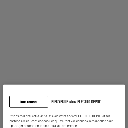
Oostende
Disponible pour livraison
LIVRAISON GRATUITE
PC ACER 17" Core Ultra 5 / 16 / 512 Aspire Lite AL17-
52P-59PL
Processeur : Intel Core Ultra 5 -125U 1,5GHz, 8
coeurs
Stockage :
Taille d'écran : Ecran: 17"
599
€
75
Comparer
Payer en
plusieurs fois
Disponible à Oostende,
5 jours après votre commande
- offert
BIENVENUE chez ELECTRO DEPOT
Disponible pour livraison
Tout refuser
Afin d'améliorer votre visite, et avec votre accord, ELECTRO DEPOT et ses
partenaires utilisent des cookies qui traitent vos données personnelles pour :
LIVRAISON GRATUITE
- partager des contenus adaptés à vos préférences,