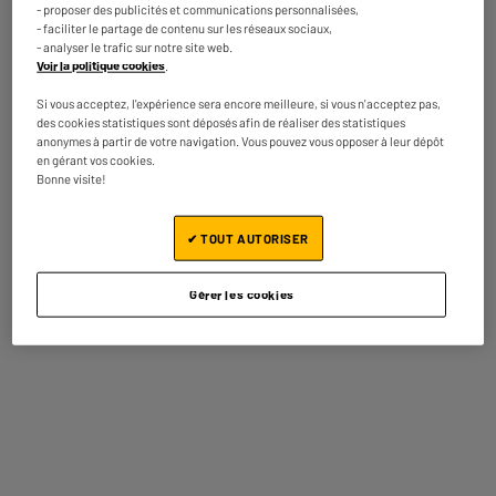
PC Portable 15,6'' Dell Latitude 5500 -
- proposer des publicités et communications personnalisées,
i5/8Go/256Go SSD W11 - Belge - Reconditionné
- faciliter le partage de contenu sur les réseaux sociaux,
Grade ECO
- analyser le trafic sur notre site web.
Voir la politique cookies
.
Processeur : Intel Core I5 1,6GHz, 4 coeurs
Stockage :
Si vous acceptez, l'expérience sera encore meilleure, si vous n'acceptez pas,
Taille d'écran : Ecran: 15,6"
des cookies statistiques sont déposés afin de réaliser des statistiques
anonymes à partir de votre navigation. Vous pouvez vous opposer à leur dépôt
349
€
95
Comparer
en gérant vos cookies.
Bonne visite!
Payer en
plusieurs fois
En stock à Oostende
Commandez et retirez 1h après - offert
✔ TOUT AUTORISER
Disponible pour livraison
Gérer les cookies
LIVRAISON GRATUITE
PC Portable 14", Medion Avantum 14 E1e
MD600036 8Gb / 128Go
Processeur : Intel Celeron 2,8GHz, 2 coeurs
Stockage :
Taille d'écran : Ecran: 14"
249
€
95