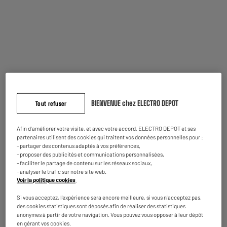
733 4/64Go/ECO
Puissance : 2,2 GHz
Mémoire vive (RAM) : 4 Go
Mémoire interne (Go) : 64 Go
249
€
95
Comparer
Payer en
plusieurs fois
Disponible à Oostende,
5 jours après votre commande
- offert
Disponible pour livraison
BIENVENUE chez ELECTRO DEPOT
Tout refuser
Afin d'améliorer votre visite, et avec votre accord, ELECTRO DEPOT et ses
partenaires utilisent des cookies qui traitent vos données personnelles pour :
- partager des contenus adaptés à vos préférences,
- proposer des publicités et communications personnalisées,
- faciliter le partage de contenu sur les réseaux sociaux,
LIVRAISON GRATUITE
- analyser le trafic sur notre site web.
Voir la politique cookies
.
Apple iPad 10.2" (2021) Wi-Fi, 256GB, Argent
Puissance :
Si vous acceptez, l'expérience sera encore meilleure, si vous n'acceptez pas,
Mémoire vive (RAM) : 6 Go
des cookies statistiques sont déposés afin de réaliser des statistiques
Mémoire interne (Go) : 256 Go
anonymes à partir de votre navigation. Vous pouvez vous opposer à leur dépôt
en gérant vos cookies.