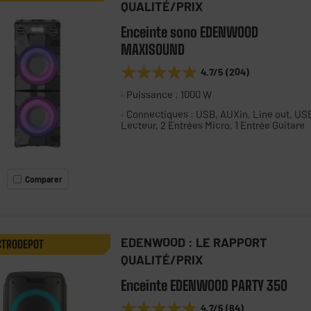
QUALITÉ/PRIX
Enceinte sono EDENWOOD
MAXISOUND
★★★★★
★★★★★
4.7
/5
(
204
)
Puissance : 1000 W
Connectiques : USB, AUXin, Line out, US
Lecteur, 2 Entrées Micro, 1 Entrée Guitare
Comparer
EDENWOOD : LE RAPPORT
CTRODEPOT
QUALITÉ/PRIX
Enceinte EDENWOOD PARTY 350
★★★★★
★★★★★
4.7
/5
(
84
)