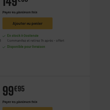
149
Payer en
plusieurs fois
Ajouter au panier
En stock à Oostende
B
Commandez et retirez 1h après - offert
Disponible pour livraison
99
€
95
Payer en
plusieurs fois