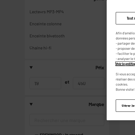
Lecteurs MP3-MP4
Tout 
Enceinte colonne
Afin d'amélio
Enceinte bluetooth
données pers
- partager de
Chaine hi-fi
- proposer d
- faciliter l
- analyser le 
Voir la polit
Prix
Si vous accep
réaliser des 
et
cookies.
Bonne visite!
Marque
Gérer l
ARRIV
EDENWOOD : le rapport