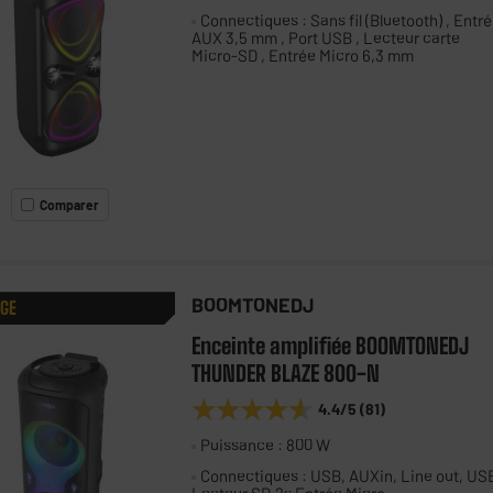
Connectiques : Sans fil (Bluetooth) , Entr
AUX 3,5 mm , Port USB , Lecteur carte
Micro-SD , Entrée Micro 6,3 mm
Comparer
BOOMTONEDJ
AGE
Enceinte amplifiée BOOMTONEDJ
THUNDER BLAZE 800-N
★★★★★
★★★★★
4.4
/5
(
81
)
Puissance : 800 W
Connectiques : USB, AUXin, Line out, US