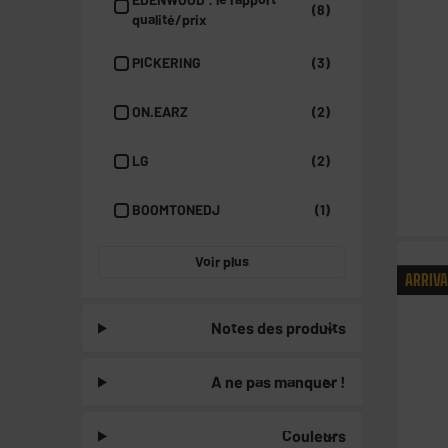
(8)
qualité/prix
PICKERING
(3)
ON.EARZ
(2)
LG
(2)
BOOMTONEDJ
(1)
Voir plus
ARRIV
Notes des produits
A ne pas manquer !
Couleurs