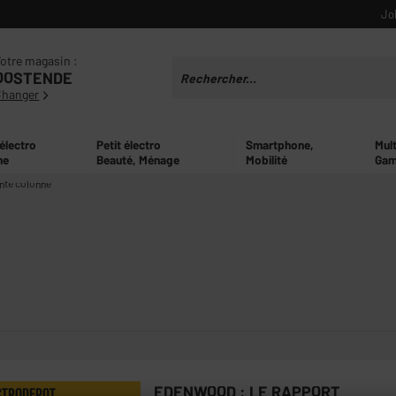
Jo
otre magasin :
OOSTENDE
Changer
 électro
Petit électro
Smartphone,
Mul
ne
Beauté, Ménage
Mobilité
Gam
nte colonne
EDENWOOD : LE RAPPORT
CTRODEPOT