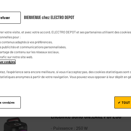
QUALITÉ/PRIX
Enceinte EDENWOOD PARTY 250
BIENVENUE chez ELECTRO DEPOT
refuser
★★★★★
★★★★★
4.3
/5
(
61
)
rer votre visite, et avec votre accord, ELECTRO DEPOT et ses partenaires utilisent des cookies 
Puissance : 250 W
onnelles pour :
s contenus adaptés à vos préférences,
Connectiques : USB BLUETOOTH AUX IN
es publicités et communications personnalisées,
entree mic
e partage de contenu sur les réseaux sociaux,
trafic sur notre site web.
ique cookies
.
tez, l'expérience sera encore meilleure, si vous n'acceptez pas, des cookies statistiques sont 
statistiques anonymes à partir de votre navigation. Vous pouvez vous opposer à leur dépôt en g
Comparer
es cookies
✔ TOUT
ON.EARZ
AGE
Enceinte sono ON.EARZ PSP250
Puissance : 250 W