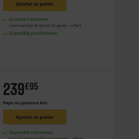
Ajouter au panier
En stock à Oostende
Commandez et retirez 1h après - offert
Disponible pour livraison
239
€
95
Payer en
plusieurs fois
Ajouter au panier
Disponible à Oostende,
5 jours après votre commande
- offert