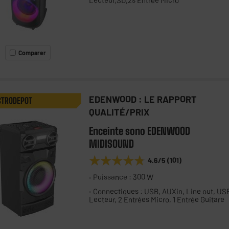
Lecteur,SD,2s Entrée Micro
Comparer
EDENWOOD : LE RAPPORT
CTRODEPOT
QUALITÉ/PRIX
Enceinte sono EDENWOOD
MIDISOUND
★★★★★
★★★★★
4.6
/5
(
101
)
Puissance : 300 W
Connectiques : USB, AUXin, Line out, US
Lecteur, 2 Entrées Micro, 1 Entrée Guitare