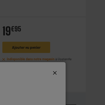
19
€
95
Ajouter au panier
Indisponible dans notre magasin
à Oostende
Disponible pour livraison