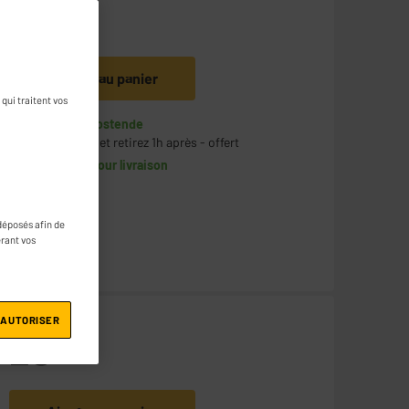
59
€
95
Ajouter au panier
qui traitent vos
En stock à Oostende
Commandez et retirez 1h après - offert
Disponible pour livraison
déposés afin de
érant vos
 AUTORISER
25
€
95