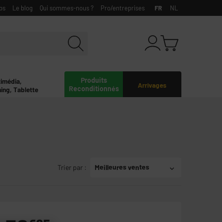
bs
Le blog
Qui sommes-nous ?
Pro/entreprises
FR
NL
Produits
timédia,
Arrivages
Reconditionnés
ing, Tablette
Trier par
:
Meilleures ventes