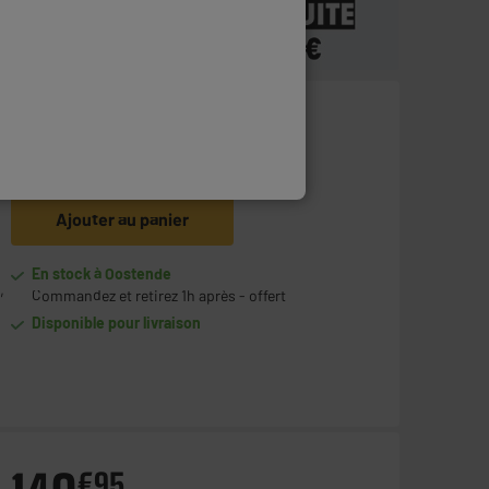
59
€
95
Ajouter au panier
En stock à Oostende
,
Commandez et retirez 1h après - offert
Disponible pour livraison
€
95