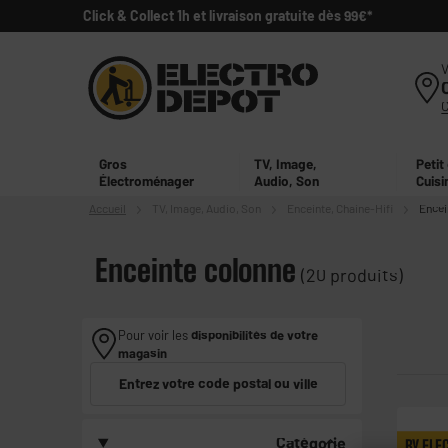
Click & Collect 1h et livraison gratuite dès 99€*
V
Gros
TV, Image,
Petit
Électroménager
Audio, Son
Cuisi
Accueil
TV, Image,
Audio, Son
Enceinte, Chaine-Hifi
Encei
Enceinte colonne
(20 produits)
Pour voir les
disponibilités de votre
magasin
Entrez votre code postal ou ville
Catégorie
BY ELE