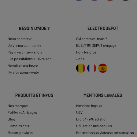
BESOIN D'AIDE ?
ELECTRODEPOT
Nous contacter
Qui sommes-nous ?
Suivre ma commande
ELECTRO DEPOT s'engage
Payer en plusieurs fois
Pour les pros
Les possibilités de livraison
Jobs
Retrait en une heure
Service après-vente
PRODUITS ET INFOS
MENTIONS LÉGALES
Nos marques
Mentions légales
Folder et Arrivages
CGV
Blog
Droit de rétractation
Le moins cher
Utilisation des cookies
Rappel produits
Protection des données personnelles