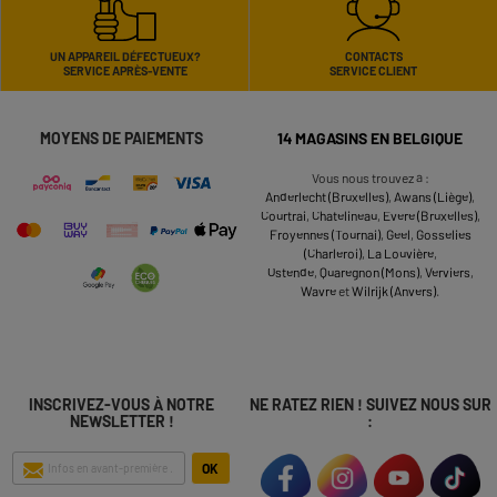
UN APPAREIL DÉFECTUEUX?
CONTACTS
SERVICE APRÈS-VENTE
SERVICE CLIENT
MOYENS DE PAIEMENTS
14 MAGASINS EN BELGIQUE
Vous nous trouvez à :
Anderlecht (Bruxelles)
,
Awans (Liège)
,
Courtrai
,
Chatelineau
,
Evere (Bruxelles)
,
Froyennes (Tournai)
,
Geel
,
Gosselies
(Charleroi)
,
La Louvière
,
Ostende
,
Quaregnon (Mons)
,
Verviers
,
Wavre
et
Wilrijk (Anvers)
.
INSCRIVEZ-VOUS À NOTRE
NE RATEZ RIEN ! SUIVEZ NOUS SUR
NEWSLETTER !
:
OK