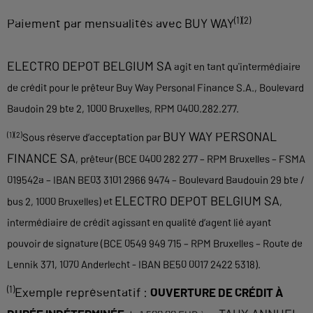
(1)(2)
Paiement par mensualités avec BUY WAY
ELECTRO DEPOT BELGIUM SA
agit en tant qu'intermédiaire
de crédit pour le prêteur Buy Way Personal Finance S.A., Boulevard
Baudoin 29 bte 2, 1000 Bruxelles, RPM 0400.282.277.
BUY WAY PERSONAL
(1)(2)
Sous réserve d’acceptation par
FINANCE SA
, prêteur (BCE 0400 282 277 – RPM Bruxelles – FSMA
019542a – IBAN BE03 3101 2966 9474 – Boulevard Baudouin 29 bte /
ELECTRO DEPOT BELGIUM SA
bus 2, 1000 Bruxelles) et
,
intermédiaire de crédit agissant en qualité d’agent lié ayant
pouvoir de signature (BCE 0549 949 715 – RPM Bruxelles – Route de
Lennik 371, 1070 Anderlecht - IBAN BE50 0017 2422 5318).
(1)
Exemple représentatif :
OUVERTURE DE CRÉDIT À