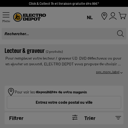
Click & Collect 1h et livraison gratuite dès 99€*
NL
Menu
Lecteur & graveur
(2 produits)
Pour remplacer votre lecteur / graveur CD-DVD défectueux ou pour
en ajouter un second, ELECTRO DEPOT vous propose de choisir un
lecteur / graveur CD - DVD interne pas cher et efficace. Avec un
see_more_label
lecteur/graveur CD - DVD, vous pourrez copier vos données sur vos
CD et DVD, les lire, les effacer et les remplacer par d'autres données
avec des supports adaptés tels que le CD-RW ou le DVD-RW.
Pour voir les
disponibilités de votre magasin
Entrez votre code postal ou ville
Filtrer
Trier