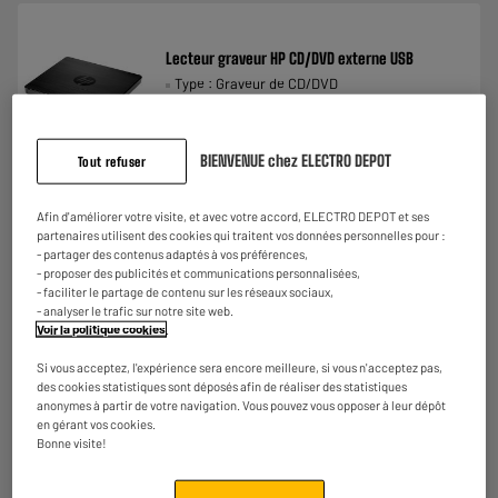
Lecteur graveur HP CD/DVD externe USB
Type : Graveur de CD/DVD
39
€
95
BIENVENUE chez ELECTRO DEPOT
Tout refuser
★★★★★
★★★★★
En stock à Oostende
4.4
/5
(
175
)
Commandez et retirez 1h après - offert
Afin d'améliorer votre visite, et avec votre accord, ELECTRO DEPOT et ses
Disponible pour livraison
partenaires utilisent des cookies qui traitent vos données personnelles pour :
- partager des contenus adaptés à vos préférences,
- proposer des publicités et communications personnalisées,
- faciliter le partage de contenu sur les réseaux sociaux,
- analyser le trafic sur notre site web.
Graveur VERBATIM Externe CD/DVD USB 2.0
Voir la politique cookies
.
Type : GRAVEUR DCD/DVD
Si vous acceptez, l'expérience sera encore meilleure, si vous n'acceptez pas,
29
€
95
des cookies statistiques sont déposés afin de réaliser des statistiques
anonymes à partir de votre navigation. Vous pouvez vous opposer à leur dépôt
en gérant vos cookies.
★★★★★
★★★★★
Bonne visite!
Indisponible dans notre magasin
à
4.3
/5
(
48
)
Oostende
Disponible pour livraison