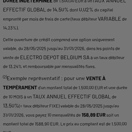
TAUX ANNUEL
DURÉE INDÉTERMINÉE
de 1.500,00 EUR à un
EFFECTIF GLOBAL
14,50%
0,02%
de
dont
du capital
VARIABLE
emprunté par mois de frais de carte (taux débiteur
de
14,23%).
Cette ouverture de crédit comprend une option uniquement
valable, du 28/05/2025 jusqu'au 31/01/2026, dans les points de
ELECTRO DEPOT BELGIUM SA
vente de
à un taux débiteur
de 13,24% et remboursable par mensualités fixes.
(2)
Exemple représentatif : pour une
VENTE À
TEMPÉRAMENT
d'un montant total de 1.500,00 EUR et une durée
TAUX ANNUEL EFFECTIF GLOBAL
de 10 MOIS à un
de
13,50%
(= taux débiteur FIXE) valable du 28/05/2025 jusqu'au
158,89 EUR
31/01/2026, vous payez 10 mensualités de
soit un
montant total de 1588,90 EUR. Le prix au comptant est de 1.500,00