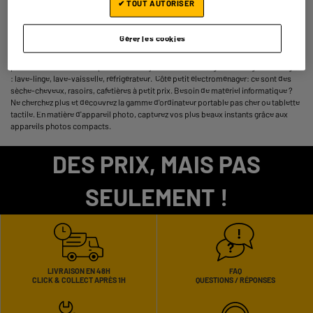
✔ TOUT AUTORISER
Gérer les cookies
Sur ELECTRO DEPOT, découvrez sans tarder une sélection de gros électroménager
pas cher et multimédia à prix bas. Vous y trouverez une large offre en gros ménager
: lave-linge, lave-vaisselle, réfrigérateur. Côté petit électroménager: ce sont des
sèche-cheveux, rasoirs, cafetières à petit prix. Besoin de matériel informatique ?
Ne cherchez plus et découvrez la gamme d'ordinateur portable pas cher ou tablette
tactile. En matière d'appareil photo, capturez vos plus beaux instants grâce aux
appareils photos compacts.
DES PRIX, MAIS PAS
SEULEMENT !
LIVRAISON EN 48H
FAQ
CLICK & COLLECT APRÈS 1H
QUESTIONS / RÉPONSES