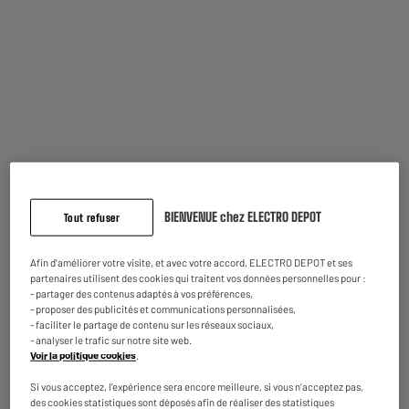
Disponible pour livraison
Comparer
LIVRAISON GRATUITE
Aspirateur Laveur TINECO I6 PRO MAX
Usage : Tous Types De Sols
Autonomie : 45 m
Puissance d'aspiration : 22000 Pa
249
€
95
Payer en
plusieurs fois
BIENVENUE chez ELECTRO DEPOT
Tout refuser
★★★★★
★★★★★
Disponible à Oostende,
4.7
/5
(
38
)
5 jours après votre commande
- offert
Afin d'améliorer votre visite, et avec votre accord, ELECTRO DEPOT et ses
Disponible pour livraison
Comparer
partenaires utilisent des cookies qui traitent vos données personnelles pour :
- partager des contenus adaptés à vos préférences,
- proposer des publicités et communications personnalisées,
- faciliter le partage de contenu sur les réseaux sociaux,
- analyser le trafic sur notre site web.
LIVRAISON GRATUITE
Voir la politique cookies
.
Aspirateur Laveur DREAME H15 PRO
Si vous acceptez, l'expérience sera encore meilleure, si vous n'acceptez pas,
Usage : Tous Types De Sols
des cookies statistiques sont déposés afin de réaliser des statistiques