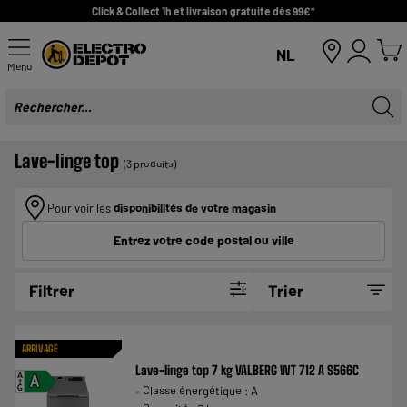
Click & Collect 1h et livraison gratuite dès 99€*
NL
Menu
Lave-linge top
(3 produits)
Pour voir les
disponibilités de votre magasin
Entrez votre code postal ou ville
Filtrer
Trier
ARRIVAGE
Lave-linge top 7 kg VALBERG WT 712 A S566C
A
A
Classe énergétique : A
G