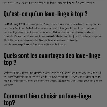
vous disons tout pour vous aider à choisir un apparei
l adapté
à vos besoins.
Qu’est-ce qu’un lave-linge à top ?
Le
lave-linge top
est un appareil dont l’ouverture se fait par le haut. Ces appareils
ne possèdent pas de hublot, sont assez hauts et larges. Ils sont très pratiques,
mais ont généralement une contenance inférieure aux appareils à ouverture
frontale. Ces appareils ne sont pas
encastrables
, soit toujours à installer en pose
libre. Ils peuvent en revanche être séchants ou non et dotés de
nombreuses
options
et fonctionnalités techniques.
Quels sont les avantages des lave-linge
top ?
Le lave-linge top est un appareil aux dimensions idéales pour les petites pièces. Il
est en effet peu large et s’ouvre par le haut. Ce système d’ouverture est par ailleurs
idéal pour les personnes qui souffrent de problèmes de dos, ou ne peuvent pas se
baisser.
Comment bien choisir un lave-linge
top?