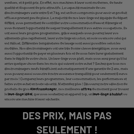
vendues, et à petit prix. En effet, nos machines à laver sont modernes, de haute
qualité et disposent de prix attractifs. La capacité maximale de ces
électroménagers varie entre 5 et 7 kg, est un bon compromis pour avoir un produit
efficace prenant peu de place. La majorité de nos lave-linge est équipée du départ
différé, vous permettant de contrôler votre consommation d’eau et d’énergie et
vous donnant l’opportunité de vaquer tranquillement à vos autres occupations. Ils
ont aussi leurs propres programmes, grâce auxquels vous pourrez laver vos
vêtements plus rapidement, laver votre linge en coton, en soie ou encore celui qui
est délicat. Différentes températures de lavage sont aussi possibles selon les
modèles. Nos électroménagers ont une très bonne classe énergétique, vous avez
aussi l’opportunité de payer en plusieurs fois et de vous faire livrer gratuitement
dans le dépôt de votre choix. Un lave-linge vous plaît, mais vous avez peur qu’il lui
arrive quelque chose dans les mois qui suivent votre achat ? Sachez que tous nos
électroménagers neufs bénéficient automatiquement d’une garantie de 2 ans, mais
vous pouvez aussi souscrire à notre assurance tranquillité pour seulement 6 euros
par mois ! Comparez leurs programmes, leur consommation, les performances et
faites votre achat en toute sécurité. N’attendez plus ! Découvrez notre sélection de
produits de gros
électroménager
, nos meilleures
offres
du moment pour trouver
le
lave-linge idéal
, que vous souhaitiez un appareil top, un
lave-linge à hublot
ou
encore une machine à laver séchante.
DES PRIX, MAIS PAS
SEULEMENT !