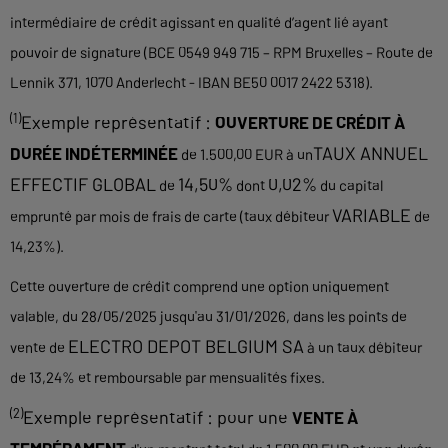
intermédiaire de crédit agissant en qualité d’agent lié ayant
pouvoir de signature (BCE 0549 949 715 – RPM Bruxelles – Route de
Lennik 371, 1070 Anderlecht - IBAN BE50 0017 2422 5318).
(1)
Exemple représentatif :
OUVERTURE DE CRÉDIT À
TAUX ANNUEL
DURÉE INDÉTERMINÉE
de 1.500,00 EUR à un
EFFECTIF GLOBAL
14,50%
0,02%
de
dont
du capital
VARIABLE
emprunté par mois de frais de carte (taux débiteur
de
14,23%).
Cette ouverture de crédit comprend une option uniquement
valable, du 28/05/2025 jusqu'au 31/01/2026, dans les points de
ELECTRO DEPOT BELGIUM SA
vente de
à un taux débiteur
de 13,24% et remboursable par mensualités fixes.
(2)
Exemple représentatif : pour une
VENTE À
TEMPÉRAMENT