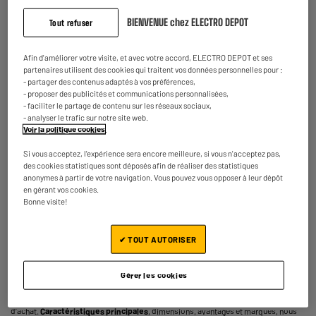
BIENVENUE chez ELECTRO DEPOT
Tout refuser
A
Afin d'améliorer votre visite, et avec votre accord, ELECTRO DEPOT et ses
C
G
partenaires utilisent des cookies qui traitent vos données personnelles pour :
Lave-linge top 6 kg HOTPOINT CWMTG6241FR/N
- partager des contenus adaptés à vos préférences,
Classe énergétique : C
- proposer des publicités et communications personnalisées,
Capacité : 6 kg
- faciliter le partage de contenu sur les réseaux sociaux,
Vitesse d'essorage : 1200 t
- analyser le trafic sur notre site web.
Voir la politique cookies
.
★★★★★
★★★★★
369
€
95
4.5
/5
(
34
)
Si vous acceptez, l'expérience sera encore meilleure, si vous n'acceptez pas,
Payer en
plusieurs fois
des cookies statistiques sont déposés afin de réaliser des statistiques
Indisponible dans notre magasin
à
anonymes à partir de votre navigation. Vous pouvez vous opposer à leur dépôt
Comparer
en gérant vos cookies.
Oostende
Bonne visite!
Disponible pour livraison
✔ TOUT AUTORISER
Vous avez besoin d’une machine à laver pratique ? D’un appareil
petite
Gérer les cookies
capacité
facile à installer dans une petite salle de bain ? D’un lave-linge doté
de
technologies
innovantes ? Suivez le guide : nous vous donnons toutes les clés
pour choisir votre machine top afin de bien laver vos vêtements dans ce guide
d’achat.
Caractéristiques principales
, dimensions, avantages et marques, nous