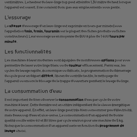
centimètres. La hauteur du lave-linge top peut atteindre 1,30 mètre de haut lorsque
l’appareil est ouvert. Il ne convient donc pas aux emplacements sous pente.
L’essorage
La
vitesse
d’essorage d’un lave-linge est exprimée en tours par minute (sous
l’appellation
tmin, trmin, toursmin
sur la plupart des fiches produits ou fiches
constructeurs). Leur essorage va en moyenne de 600 à plus de 1 400
tours par
minute
.
Les fonctionnalités
Les machines à laver modernes sont équipées de nombreuses
options
pour vous
permettre de laver votre linge blanc ou de
couleur
efficacement. Parmi eux, les
cycles de lavage rapide, économique ou délicats, la programmation du démarrage
du cycle pour un départ
différé
, l’écran de contrôle tactile, le nettoyage de
l’appareil ou encore le blocage de la trappe d’ouverture pendant le levage du linge.
La consommation d’eau
Il est important de bien observer la
consommation
d’eau par cycle de votre
machine à laver. Cette dernière est un critère indépendant de la classe énergétique
de votre appareil. En effet, un lave-linge peut très bien consommer peu d’électricité,
mais beaucoup d’eau et vice-versa. La consommation d’un appareil de bonne
qualité oscille entre 40 et 80 litres par cycle environ pour une machine de 5 kg.
Notez que la consommation d’un appareil varie en fonction du
programme de
lavage
choisi.