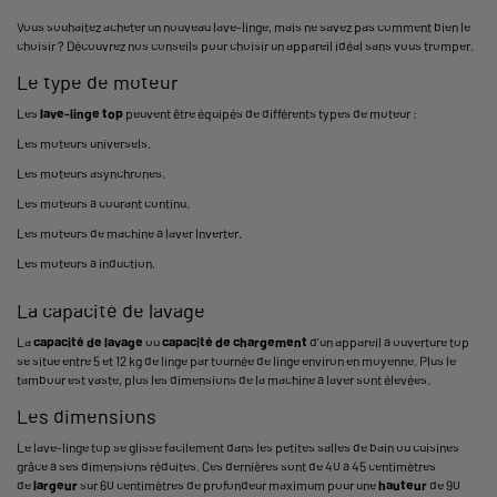
Vous souhaitez acheter un nouveau lave-linge, mais ne savez pas comment bien le
choisir ? Découvrez nos conseils pour choisir un appareil idéal sans vous tromper.
Le type de moteur
Les
lave-linge top
peuvent être équipés de différents types de moteur :
Les moteurs universels.
Les moteurs asynchrones.
Les moteurs à courant continu.
Les moteurs de machine à laver Inverter.
Les moteurs à induction.
La capacité de lavage
La
capacité de lavage
ou
capacité de chargement
d’un appareil à ouverture top
se situe entre 5 et 12 kg de linge par tournée de linge environ en moyenne. Plus le
tambour est vaste, plus les dimensions de la machine à laver sont élevées.
Les dimensions
Le lave-linge top se glisse facilement dans les petites salles de bain ou cuisines
grâce à ses dimensions réduites. Ces dernières sont de 40 à 45 centimètres
de
largeur
sur 60 centimètres de profondeur maximum pour une
hauteur
de 90