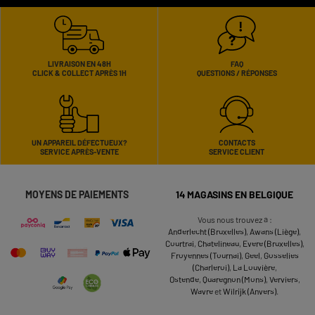
LIVRAISON EN 48H
FAQ
CLICK & COLLECT APRÈS 1H
QUESTIONS / RÉPONSES
UN APPAREIL DÉFECTUEUX?
CONTACTS
SERVICE APRÈS-VENTE
SERVICE CLIENT
MOYENS DE PAIEMENTS
14 MAGASINS EN BELGIQUE
Vous nous trouvez à :
Anderlecht (Bruxelles)
,
Awans (Liège)
,
Courtrai
,
Chatelineau
,
Evere (Bruxelles)
,
Froyennes (Tournai)
,
Geel
,
Gosselies
(Charleroi)
,
La Louvière
,
Ostende
,
Quaregnon (Mons)
,
Verviers
,
Wavre
et
Wilrijk (Anvers)
.