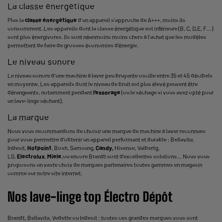
La classe énergétique
Plus la
classe énergétique
d’un appareil s’approche de A+++, moins ils
consomment. Les appareils dont la classe énergétique est inférieure (B, C, D,E, F…)
sont plus énergivores. Ils sont néanmoins moins chers à l’achat que les modèles
permettant de faire de grosses économies d’énergie.
Le niveau sonore
Le niveau sonore d’une machine à laver peu bruyante oscille entre 35 et 45 décibels
en moyenne. Les appareils dont le niveau de bruit est plus élevé peuvent être
dérangeants, notamment pendant
l’essorage
(ou le séchage si vous avez opté pour
un lave-linge séchant).
La marque
Nous vous recommandons de choisir une marque de machine à laver reconnues
pour vous permettre d’obtenir un appareil performant et durable : Bellavita,
Indesit,
Hotpoint
, Bosh, Samsung,
Candy,
Hisense, Valbertg,
LG,
Electrolux
,
Miele
,ou encore Brandt sont d’excellentes solutions… Nous vous
proposons un vaste choix de marques partenaires toutes gammes en magasin
comme sur notre site internet.
Nos lave-linge top Électro Dépôt
Brandt, Bellavita, Vedette ou Indesit : toutes ces grandes marques vous sont