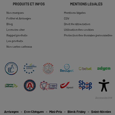
PRODUITS ET INFOS
MENTIONS LÉGALES
Nos marques
Mentions légales
Folder et Arrivages
CGV
Blog
Droit de rétractation
Le moins cher
Utilisation des cookies
Rappel produits
Protection des données personnelles
Les produits
Nos cartes cadeaux
Accessibilité
Arrivages
Eco-Chèques
Mini-Prix
Black Friday
Saint-Nicolas