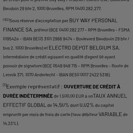
Baudoin 29 bte 2, 1000 Bruxelles, RPM 0400.282.277.
BUY WAY PERSONAL
(1)(2)
Sous réserve d’acceptation par
FINANCE SA
, prêteur (BCE 0400 282 277 – RPM Bruxelles – FSMA
019542a – IBAN BE03 3101 2966 9474 – Boulevard Baudouin 29 bte /
ELECTRO DEPOT BELGIUM SA
bus 2, 1000 Bruxelles) et
,
intermédiaire de crédit agissant en qualité d’agent lié ayant
pouvoir de signature (BCE 0549 949 715 – RPM Bruxelles – Route de
Lennik 371, 1070 Anderlecht - IBAN BE50 0017 2422 5318).
(1)
Exemple représentatif :
OUVERTURE DE CRÉDIT À
TAUX ANNUEL
DURÉE INDÉTERMINÉE
de 1.500,00 EUR à un
EFFECTIF GLOBAL
14,50%
0,02%
de
dont
du capital
VARIABLE
emprunté par mois de frais de carte (taux débiteur
de
14,23%).