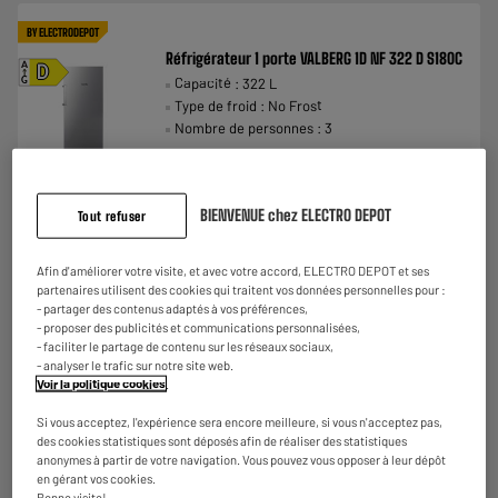
BY ELECTRODEPOT
Réfrigérateur 1 porte VALBERG 1D NF 322 D S180C
A
D
Capacité : 322 L
G
Type de froid : No Frost
Nombre de personnes : 3
379
€
95
Payer en
plusieurs fois
★★★★★
★★★★★
BIENVENUE chez ELECTRO DEPOT
Tout refuser
Disponible à Oostende,
4.7
/5
(
15
)
5 jours après votre commande
- offert
Disponible pour livraison
Comparer
Afin d'améliorer votre visite, et avec votre accord, ELECTRO DEPOT et ses
partenaires utilisent des cookies qui traitent vos données personnelles pour :
- partager des contenus adaptés à vos préférences,
- proposer des publicités et communications personnalisées,
- faciliter le partage de contenu sur les réseaux sociaux,
BY ELECTRODEPOT
- analyser le trafic sur notre site web.
Voir la politique cookies
.
Réfrigérateur 1 porte VALBERG 1D NF 359 D X742C
A
D
Capacité : 359 L
G
Si vous acceptez, l'expérience sera encore meilleure, si vous n'acceptez pas,
Type de froid : Ventilé
des cookies statistiques sont déposés afin de réaliser des statistiques
Nombre de personnes : 4
anonymes à partir de votre navigation. Vous pouvez vous opposer à leur dépôt
en gérant vos cookies.
429
€
95
Bonne visite!