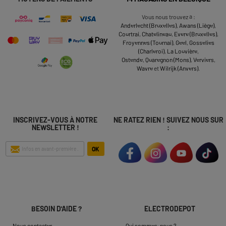
Vous nous trouvez à :
Anderlecht (Bruxelles)
,
Awans (Liège)
,
Courtrai
,
Chatelineau
,
Evere (Bruxelles)
,
Froyennes (Tournai)
,
Geel
,
Gosselies
(Charleroi)
,
La Louvière
,
Ostende
,
Quaregnon (Mons)
,
Verviers
,
Wavre
et
Wilrijk (Anvers)
.
INSCRIVEZ-VOUS À NOTRE
NE RATEZ RIEN ! SUIVEZ NOUS SUR
NEWSLETTER !
:
OK
BESOIN D'AIDE ?
ELECTRODEPOT
Nous contacter
Qui sommes-nous ?