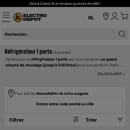
Click & Collect 1h et livraison gratuite dès 99€*
NL
Menu
Réfrigérateur 1 porte
(3 produits)
Optez pour un
réfrigérateur 1 porte
qui vous propose
un grand
volume de stockage (jusqu'à 349 litres)
pour vos produits frais.
Pour les modèles avec freezer, vous pouvez également
congeler
see_more_label
vos denrées alimentaires ou
conserver vos plats surgelés
. Idéal
pour les
grandes familles
et pour les
grands espaces
, les
réfrigérateurs 1 porte proposés par Electro Dépôt s'accordent
Pour voir les
disponibilités de votre magasin
parfaitement avec
les congélateurs armoire
pour plus
d’esthétisme.
Entrez votre code postal ou ville
Filtrer
Trier