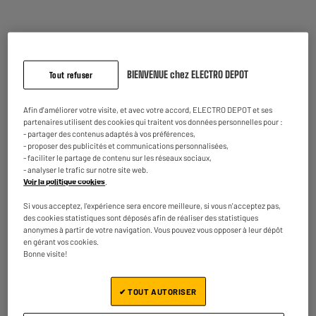
En stock à Oostende
★★★★★
★★★★★
Commandez et retirez 1h après - offert
4.6
/5
(
39
)
Disponible pour livraison
Comparer
BIENVENUE chez ELECTRO DEPOT
Tout refuser
Afin d'améliorer votre visite, et avec votre accord, ELECTRO DEPOT et ses
partenaires utilisent des cookies qui traitent vos données personnelles pour :
- partager des contenus adaptés à vos préférences,
- proposer des publicités et communications personnalisées,
- faciliter le partage de contenu sur les réseaux sociaux,
RECONDITIONNÉ
- analyser le trafic sur notre site web.
Disque Dur HIGH ONE 1To USB 3.0 Recond A+
Voir la politique cookies
.
Capacité : 1 To
Si vous acceptez, l'expérience sera encore meilleure, si vous n'acceptez pas,
Type : Disque Dur Mécanique
des cookies statistiques sont déposés afin de réaliser des statistiques
54
€
95
anonymes à partir de votre navigation. Vous pouvez vous opposer à leur dépôt
en gérant vos cookies.
Bonne visite!
En stock à Oostende
★★★★★
★★★★★
Commandez et retirez 1h après - offert
4.9
/5
(
17
)
✔ TOUT AUTORISER
Disponible pour livraison
Comparer