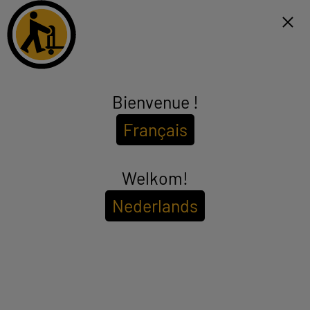
Click & Collect 1h et livraison gratuite dès 99€*
NL
Menu
Bienvenue !
Stockage
Français
(53 produits)
Protégez et sauvegardez vos fichiers importants grâce à notre
gamme de stockage de données pas cher : disque dur interne,
disque dur externe (2,5" ou 3,5"), clé USB, carte SD ou carte micro
Welkom!
see_more_label
SD. Transportez facilement vos données pour les avoir à portée de
main dès que vous en avez besoin ! Trouvez le périphérique de
Nederlands
stockage qu'il vous faut et connectez le avec votre ordinateur,
Pour voir les
disponibilités de votre magasin
votre tablette ou votre téléphone.
Entrez votre code postal ou ville
Filtrer
Trier