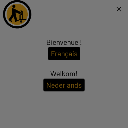
Click & Collect 1h et livraison gratuite dès 99€*
NL
Menu
Bienvenue !
Clavier
Français
(8 produits)
Nécessaire à l'utilisation d'un ordinateur de bureau et apprécié
pour une tablette ou un pc portable, le clavier est le périphérique
informatique par excellence. Avec ou sans fil, rétro-éclairé, avec
Welkom!
see_more_label
Bluetooth… Le clavier se décline sous toutes les formes.
Choisissez parmi notre large gamme et profitez d'un clavier pas
Nederlands
cher d'un excellent rapport qualité / prix !
Pour voir les
disponibilités de votre magasin
Entrez votre code postal ou ville
Filtrer
Trier