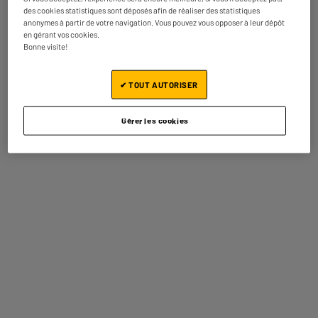
des cookies statistiques sont déposés afin de réaliser des statistiques
Silencieux, Souris 1600 DPI & Support PC
anonymes à partir de votre navigation. Vous pouvez vous opposer à leur dépôt
Utilisation : Bureautique
en gérant vos cookies.
Type : Pack Clavier + Souris + Tapis De Souris
Bonne visite!
24
€
95
Comparer
✔ TOUT AUTORISER
Disponible à Oostende,
5 jours après votre commande
- offert
Gérer les cookies
Disponible pour livraison
LE MOINS CHER
Clavier HIGH ONE KWD01B BE
Utilisation : Bureautique
Type : Clavier Filaire
6
€
95
En stock à Oostende
★★★★★
★★★★★
Commandez et retirez 1h après - offert
4.3
/5
(
12
)