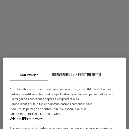
Indisponible dans notre magasin
à Oostende
Disponible pour livraison
Clavier mécanique gamer THE G-LAB MERCURY
switch rouge
Utilisation : Gaming
Type : Clavier Gaming
28
€
95
BIENVENUE chez ELECTRO DEPOT
Tout refuser
Comparer
Indisponible dans notre magasin
à
Afin d'améliorer votre visite, et avec votre accord, ELECTRO DEPOT et ses
Oostende
partenaires utilisent des cookies qui traitent vos données personnelles pour :
- partager des contenus adaptés à vos préférences,
Disponible pour livraison
- proposer des publicités et communications personnalisées,
- faciliter le partage de contenu sur les réseaux sociaux,
- analyser le trafic sur notre site web.
Voir la politique cookies
.
ARRIVAGE
Si vous acceptez, l'expérience sera encore meilleure, si vous n'acceptez pas,
Pack Office BLUESTORK Sans Fil 4-en-1 – Clavier