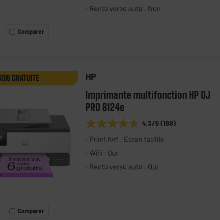
Recto verso auto : Non
Comparer
HP
SON GRATUITE
Imprimante multifonction HP OJ
PRO 8124e
★★★★★
★★★★★
4.3
/5
(
188
)
Point fort : Ecran tactile
Wifi : Oui
Recto verso auto : Oui
Comparer