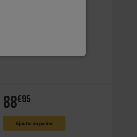
Ajouter au panier
En stock à Oostende
Commandez et retirez 1h après - offert
Disponible pour livraison
88
€
95
Ajouter au panier