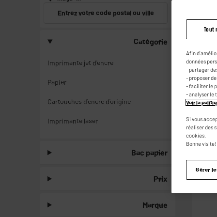
Entrez votre code postal ou ville
Tout 
Catégorie
Afin d'amélio
données pers
Imprimante jet d'encre
- partager de
- proposer d
Papier
- faciliter l
- analyser le 
Cartouches d'encre d'origine
Voir la polit
Si vous accep
Imprimante laser
réaliser des 
cookies.
Bonne visite!
Bac papier
Gérer l
Prix
Marque