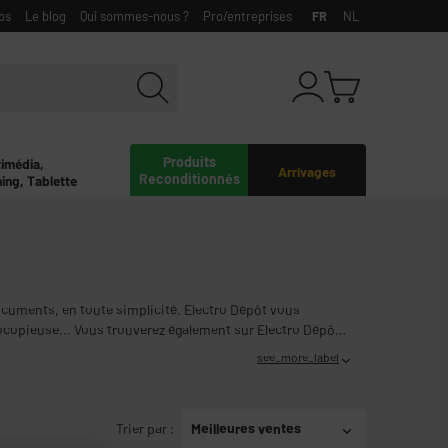
bs
Le blog
Qui sommes-nous ?
Pro/entreprises
FR
NL
Produits
timédia,
Arrivages
Reconditionnés
ing, Tablette
cuments, en toute simplicité. Electro Dépôt vous
copieuse... Vous trouverez également sur Electro Dépôt
see_more_label
Trier par
:
Meilleures ventes