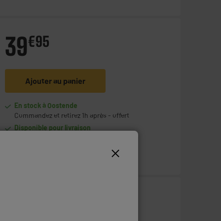
39
€
95
Ajouter au panier
En stock à Oostende
Commandez et retirez 1h après - offert
Disponible pour livraison
69
€
95