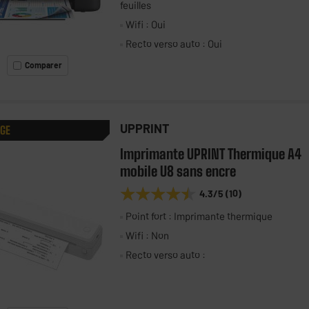
feuilles
Wifi : Oui
Recto verso auto : Oui
Comparer
UPPRINT
AGE
Imprimante UPRINT Thermique A4
mobile U8 sans encre
★★★★★
★★★★★
4.3
/5
(
10
)
Point fort : Imprimante thermique
Wifi : Non
Recto verso auto :