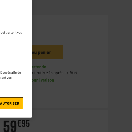
88
€
95
qui traitent vos
Ajouter au panier
En stock à Oostende
Commandez et retirez 1h après - offert
déposés afin de
érant vos
Disponible pour livraison
 AUTORISER
59
€
95