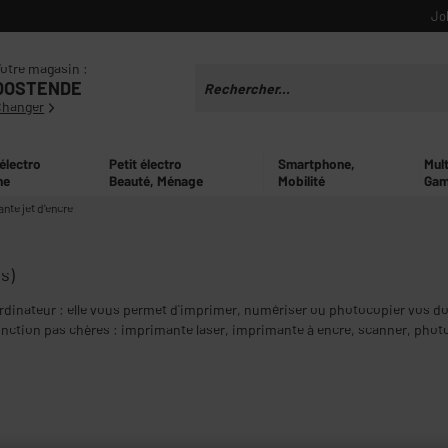
Jo
otre magasin :
OOSTENDE
Changer
 électro
Petit électro
Smartphone,
Mul
ne
Beauté, Ménage
Mobilité
Gam
nte jet d'encre
s)
rdinateur : elle vous permet d'imprimer, numériser ou photocopier vos do
tion pas chères : imprimante laser, imprimante à encre, scanner, photo
 A4, papier A6, papier photo, papier transfert, ...