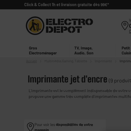
Click & Collect 1h et livraison gratuite dès 99€*
V
Gros
TV, Image,
Petit
Électroménager
Audio, Son
Cuisi
Accueil
Multimédia,
Gaming, Tablette
Imprimante
Imprima
Imprimante jet d'encre
(9 produit
L'imprimante est le complément indispensable de votre o
propose une gamme très complète d'imprimantes multifonc
le papier nécessaire pour réaliser vos impressions : papier
Pour voir les
disponibilités de votre
magasin