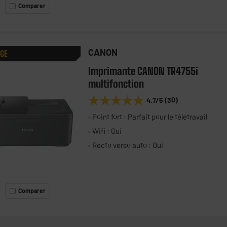
Comparer
CANON
AGE
Imprimante CANON TR4755i
multifonction
★★★★★
★★★★★
4.7
/5
(
30
)
Point fort : Parfait pour le télétravail
Wifi : Oui
Recto verso auto : Oui
Comparer