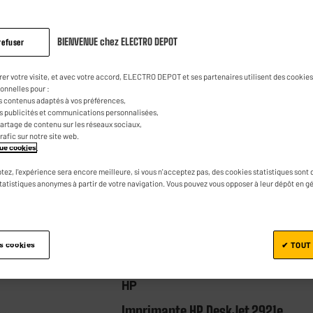
BIENVENUE chez ELECTRO DEPOT
refuser
HP
rer votre visite, et avec votre accord, ELECTRO DEPOT et ses partenaires utilisent des cookies 
Imprimante HP ENVY 6132e
onnelles pour :
multifonction Instant Ink 6 mois
s contenus adaptés à vos préférences,
es publicités et communications personnalisées,
gratuits
e partage de contenu sur les réseaux sociaux,
trafic sur notre site web.
★★★★★
★★★★★
4.4
/5
(
432
)
ique cookies
.
Point fort : Netteté et couleurs éclatante
tez, l'expérience sera encore meilleure, si vous n'acceptez pas, des cookies statistiques sont 
statistiques anonymes à partir de votre navigation. Vous pouvez vous opposer à leur dépôt en g
Wifi : Oui
Recto verso auto : Oui
Comparer
es cookies
✔ TOUT
HP
Imprimante HP DeskJet 2921e